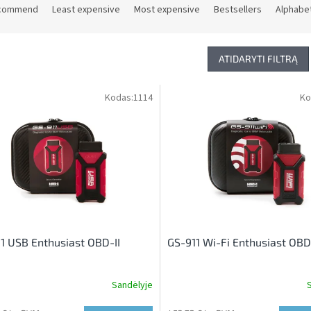
commend
Least expensive
Most expensive
Bestsellers
Alphabet
ATIDARYTI FILTRĄ
Kodas:
1114
Ko
1 USB Enthusiast OBD-II
GS-911 Wi-Fi Enthusiast OBD
Sandėlyje