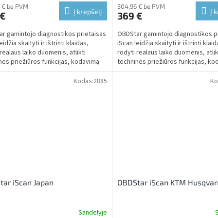
 € be PVM
304,96 € be PVM
Į krepšelį
Į 
 €
369 €
r gamintojo diagnostikos prietaisas
OBDStar gamintojo diagnostikos p
eidžia skaityti ir ištrinti klaidas,
iScan leidžia skaityti ir ištrinti klaid
realaus laiko duomenis, atlikti
rodyti realaus laiko duomenis, atlik
nės priežiūros funkcijas, kodavimą
techninės priežiūros funkcijas, k
ir...
Kodas:
2885
Ko
ar iScan Japan
OBDStar iScan KTM Husqvar
Sandėlyje