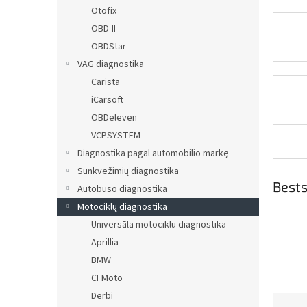
Otofix
OBD-II
OBDStar
VAG diagnostika
Carista
iCarsoft
OBDeleven
VCPSYSTEM
Diagnostika pagal automobilio markę
Sunkvežimių diagnostika
Bests
Autobuso diagnostika
Motociklų diagnostika
Universāla motociklu diagnostika
Aprillia
BMW
CFMoto
Derbi
P