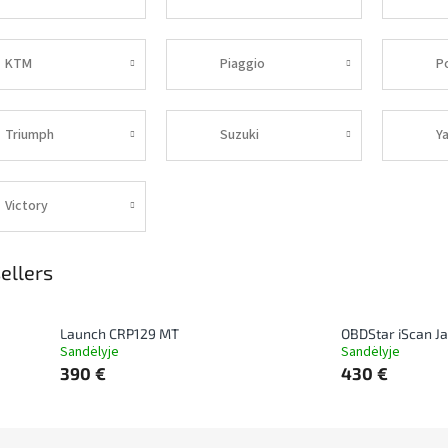
KTM
Piaggio
Po
Triumph
Suzuki
Y
Victory
ellers
Launch CRP129 MT
OBDStar iScan J
Sandėlyje
Sandėlyje
390 €
430 €