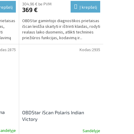
304,96 € be PVM
krepšelį
Į krepšelį
369 €
rietaisas
OBDStar gamintojo diagnostikos prietaisas
as,
iScan leidžia skaityti ir ištrinti klaidas, rodyti
ti
realaus laiko duomenis, atlikti techninės
odavimą
priežiūros funkcijas, kodavimą ir...
das:
2875
Kodas:
2935
na
OBDStar iScan Polaris Indian
Victory
Sandėlyje
Sandėlyje