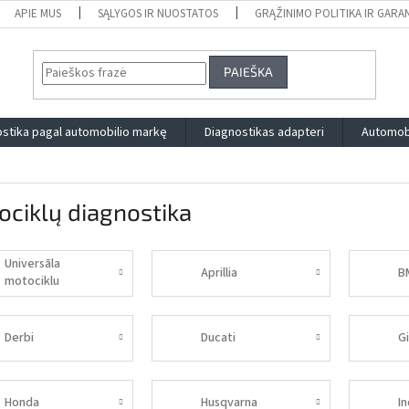
APIE MUS
SĄLYGOS IR NUOSTATOS
GRĄŽINIMO POLITIKA IR GARA
PAIEŠKA
stika pagal automobilio markę
Diagnostikas adapteri
Automobi
ciklų diagnostika
Universāla
Aprillia
B
motociklu
diagnostika
Derbi
Ducati
Gi
Honda
Husqvarna
In