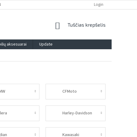
NTIJA
PRIVATUMO POLITIKA
IMPRESSUM
Login
BLOG
KONTAK
SHOPPING
Tuščias krepšelis
CART
lių aksesuarai
Update
MW
CFMoto
lera
Harley-Davidson
dian
Kawasaki