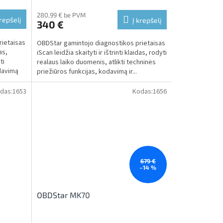
280,99 € be PVM
krepšelį
Į krepšelį
340 €
rietaisas
OBDStar gamintojo diagnostikos prietaisas
as,
iScan leidžia skaityti ir ištrinti klaidas, rodyti
ti
realaus laiko duomenis, atlikti techninės
odavimą
priežiūros funkcijas, kodavimą ir...
das:
1653
Kodas:
1656
679 €
–14 %
OBDStar MK70