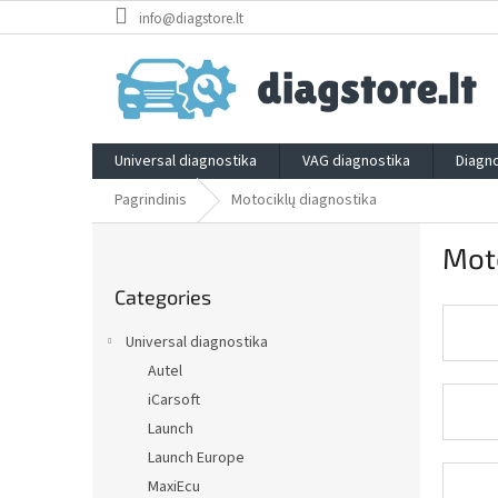
Skip
info@diagstore.lt
to
content
Universal diagnostika
VAG diagnostika
Diagno
Pagrindinis
Motociklų diagnostika
S
Moto
i
Skip
d
Categories
categories
e
b
Universal diagnostika
a
Autel
r
iCarsoft
Launch
Launch Europe
MaxiEcu