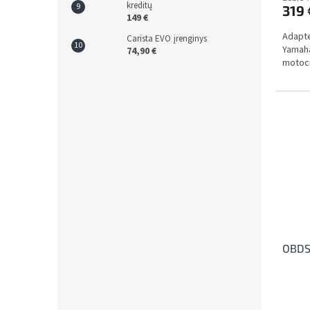
kreditų
319 
149 €
Adapte
Carista EVO įrenginys
Yamaha
74,90 €
motoci
OBDS