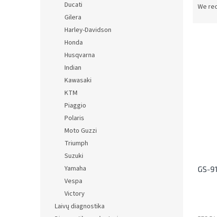
Ducati
r
We re
o
Gilera
d
Harley-Davidson
u
Honda
c
Husqvarna
t
L
Indian
s
i
o
Kawasaki
s
r
KTM
t
t
Piaggio
o
i
f
Polaris
n
p
Moto Guzzi
g
r
Triumph
o
Suzuki
d
Yamaha
GS-91
u
c
Vespa
t
Victory
s
Laivų diagnostika