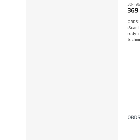
304,96
369
OBDSta
iScan l
rodyti 
techni
ir...
OBDSt