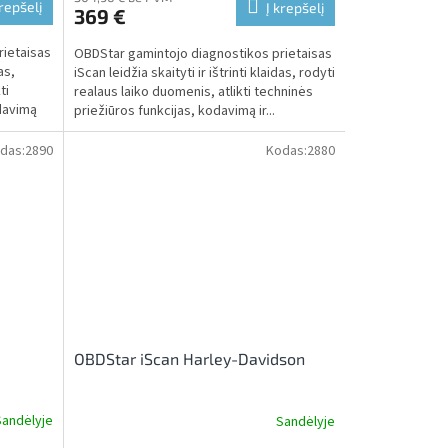
krepšelį
Į krepšelį
369 €
rietaisas
OBDStar gamintojo diagnostikos prietaisas
as,
iScan leidžia skaityti ir ištrinti klaidas, rodyti
ti
realaus laiko duomenis, atlikti techninės
odavimą
priežiūros funkcijas, kodavimą ir...
das:
2890
Kodas:
2880
OBDStar iScan Harley-Davidson
Sandėlyje
Sandėlyje