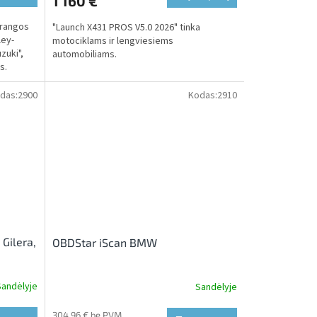
1 160 €
įrangos
"Launch X431 PROS V5.0 2026" tinka
ley-
motociklams ir lengviesiems
zuki",
automobiliams.
s.
das:
2900
Kodas:
2910
 Gilera,
OBDStar iScan BMW
Sandėlyje
Sandėlyje
304,96 € be PVM