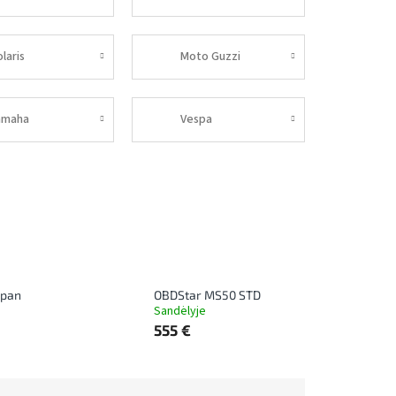
laris
Moto Guzzi
amaha
Vespa
apan
OBDStar MS50 STD
Sandėlyje
555 €