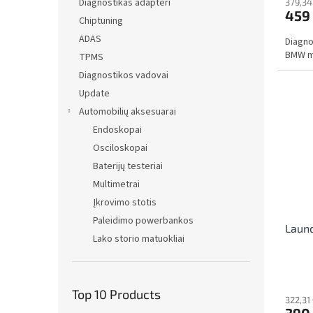
Diagnostikas adapteri
379,34
459
Chiptuning
ADAS
Diagno
BMW m
TPMS
Diagnostikos vadovai
Update
Automobilių aksesuarai
Endoskopai
Osciloskopai
Baterijų testeriai
Multimetrai
Įkrovimo stotis
Paleidimo powerbankos
Laun
Lako storio matuokliai
Top 10 Products
322,31