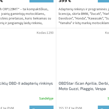
 €
399 €
h CRP129MT“ – tai kompaktiškas,
Adapterių rinkinys ir programinės 
s įvairių gamintojų motociklams,
licencija, skirta BMW, "Ducati", "Har
stinis prietaisas, kuris tiekiamas su
Davidson", "Honda", "Kawasaki", "Su
ių ir jungiamųjų laidų rinkiniu,
"Yamaha" ir kitų markių motociklam
ytu...
Kodas:
1293
Ko
iklų OBD-II adapterių rinkinys
OBDStar iScan Aprilia, Derbi,
Moto Guzzi, Piaggio, Vespa
Sandėlyje
 € be PVM
355,37 € be PVM