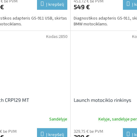
 € be PVM
453,72 € be PVM
Į krepšelį
Į 
 €
549 €
stikos adapteris GS-911 USB, skirtas
Diagnostikos adapteris GS-911, sk
otociklams.
BMW motociklams.
Kodas:
2850
Ko
ch CRP129 MT
Launch motociklo rinkinys
Sandėlyje
Kelyje, sandėlyje per
 € be PVM
329,75 € be PVM
Į krepšelį
Į 