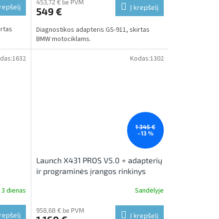
453,72 € be PVM
krepšelį
Į krepšelį
549 €
irtas
Diagnostikos adapteris GS-911, skirtas
BMW motociklams.
das:
1632
Kodas:
1302
1 345 €
–13 %
Launch X431 PROS V5.0 + adapterių
ir programinės įrangos rinkinys
motociklams
 3 dienas
Sandėlyje
958,68 € be PVM
krepšelį
Į krepšelį