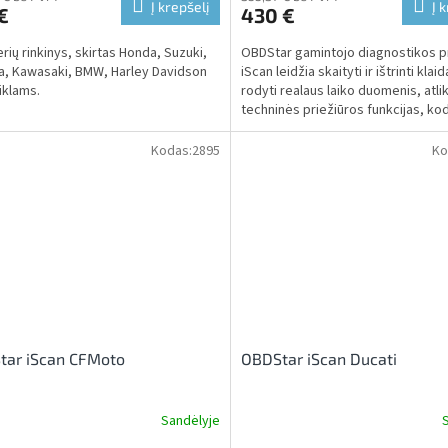
Į krepšelį
Į 
€
430 €
rių rinkinys, skirtas Honda, Suzuki,
OBDStar gamintojo diagnostikos p
, Kawasaki, BMW, Harley Davidson
iScan leidžia skaityti ir ištrinti klaid
klams.
rodyti realaus laiko duomenis, atlik
techninės priežiūros funkcijas, k
ir...
Kodas:
2895
Ko
tar iScan CFMoto
OBDStar iScan Ducati
Sandėlyje