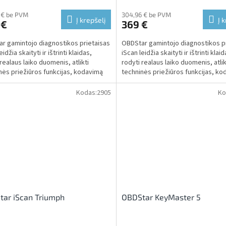
 € be PVM
304,96 € be PVM
Į krepšelį
Į 
 €
369 €
r gamintojo diagnostikos prietaisas
OBDStar gamintojo diagnostikos p
eidžia skaityti ir ištrinti klaidas,
iScan leidžia skaityti ir ištrinti klaid
realaus laiko duomenis, atlikti
rodyti realaus laiko duomenis, atlik
nės priežiūros funkcijas, kodavimą
techninės priežiūros funkcijas, k
ir...
Kodas:
2905
Ko
ar iScan Triumph
OBDStar KeyMaster 5