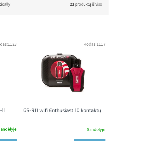
ically
21
produktų iš viso
das:
1123
Kodas:
1117
-II
GS-911 wifi Enthusiast 10 kontaktų
Sandėlyje
Sandėlyje