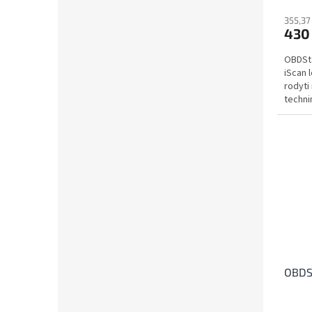
355,37
430
OBDSta
iScan l
rodyti 
techni
ir...
OBDSt