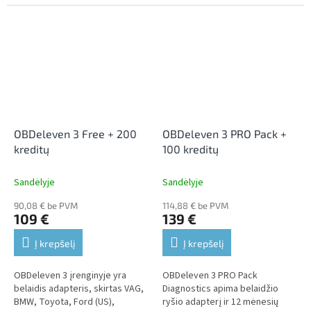
Seat, Skoda ir Volkswagen
automobiliams.
OBDeleven 3 Free + 200
OBDeleven 3 PRO Pack +
kreditų
100 kreditų
Sandėlyje
Sandėlyje
90,08 € be PVM
114,88 € be PVM
109 €
139 €
Į krepšelį
Į krepšelį
OBDeleven 3 įrenginyje yra
OBDeleven 3 PRO Pack
belaidis adapteris, skirtas VAG,
Diagnostics apima belaidžio
BMW, Toyota, Ford (US),
ryšio adapterį ir 12 mėnesių