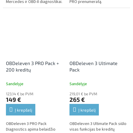
Mercedes ir OBD-II diagnostikai.
PRO prenumeratą.
OBDeleven 3 PRO Pack +
OBDeleven 3 Ultimate
200 kreditų
Pack
Sandėlyje
Sandėlyje
123,14 € be PVM
219,01 € be PVM
149 €
265 €
Į krepšelį
Į krepšelį
OBDeleven 3 PRO Pack
OBDeleven 3 Ultimate Pack siūlo
Diagnostics apima belaidžio
visas funkcijas be kreditų