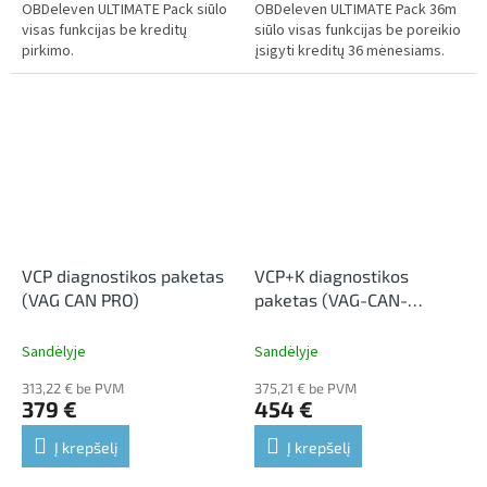
OBDeleven ULTIMATE Pack siūlo
OBDeleven ULTIMATE Pack 36m
visas funkcijas be kreditų
siūlo visas funkcijas be poreikio
pirkimo.
įsigyti kreditų 36 mėnesiams.
VCP diagnostikos paketas
VCP+K diagnostikos
(VAG CAN PRO)
paketas (VAG-CAN-
PRO+K)
Sandėlyje
Sandėlyje
313,22 € be PVM
375,21 € be PVM
379 €
454 €
Į krepšelį
Į krepšelį