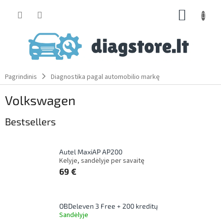
Skip
SHOPP
to
content
CART
Pagrindinis
Diagnostika pagal automobilio markę
Volkswagen
Bestsellers
Autel MaxiAP AP200
Kelyje, sandėlyje per savaitę
69 €
OBDeleven 3 Free + 200 kreditų
Sandėlyje