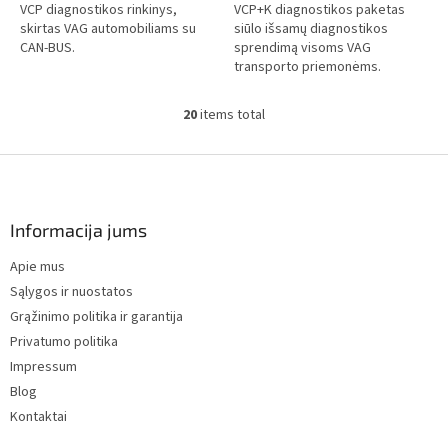
VCP diagnostikos rinkinys,
VCP+K diagnostikos paketas
skirtas VAG automobiliams su
siūlo išsamų diagnostikos
CAN-BUS.
sprendimą visoms VAG
transporto priemonėms.
20
items total
L
i
s
F
t
o
i
o
n
t
Informacija jums
g
e
c
Apie mus
r
o
Sąlygos ir nuostatos
n
t
Grąžinimo politika ir garantija
r
Privatumo politika
o
Impressum
l
s
Blog
Kontaktai