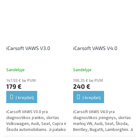
gedimų kodus,...
galima...
iCarsoft VAWS V3.0
iCarsoft VAWS V4.0
Sandėlyje
Sandėlyje
147,93 € be PVM
198,35 € be PVM
179 €
240 €
Į krepšelį
Į krepšelį
iCarsoft VAWS V3.0 yra
iCarsoft VAWS V4.0 yra
diagnostikos įrankis, skirtas
diagnostikos įrenginys, skirtas
Volkswagen, Audi, Seat, Cupra ir
markių VW, Audi, Seat, Škoda,
Škoda automobiliams. Ji palaiko
Bentley, Bugatti, Lamborghini. Ji
visų blokų diagnostiką, kurioje
palaiko visų blokų diagnostiką,