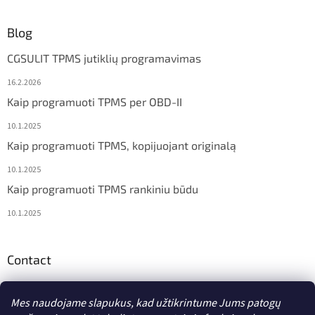
Blog
CGSULIT TPMS jutiklių programavimas
16.2.2026
Kaip programuoti TPMS per OBD-II
10.1.2025
Kaip programuoti TPMS, kopijuojant originalą
10.1.2025
Kaip programuoti TPMS rankiniu būdu
10.1.2025
Contact
info
@
diagstore.lt
Mes naudojame slapukus, kad užtikrintume Jums patogų