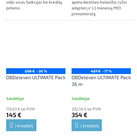
siūlo visas funkcijas be kreditų
apima NextGen belaidžio ryšio
pirkimo.
adapterį ir 12 mėnesių PRO
prenumeratą.
230 €
–36 %
427 €
–17 %
OBDeleven ULTIMATE Pack
OBDeleven ULTIMATE Pack
36 m
Sandėlyje
Sandėlyje
119,83 € be PVM
292,56 € be PVM
145 €
354 €
Į krepšelį
Į krepšelį