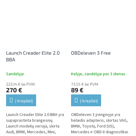
galima nuskaityti ir...
kurioje galima...
Launch Creader Elite 2.0
OBDeleven 3 Free
BBA
Sandėlyje
Kelyje, sandėlyje per 3 dienas
223,14 € be PVM
73,55 € be PVM
270 €
89 €
Į krepšelį
Į krepšelį
Launch Creader Elite 2.0 BBA yra
OBDeleven 3 įrenginyje yra
supaprastinta brangesnių
belaidis adapteris, skirtas VAG,
Launch modelių versija, skirta
BMW, Toyota, Ford (US),
Audi, BMW, Mercedes, Mini,
Mercedes ir OBD-II diagnostikai.