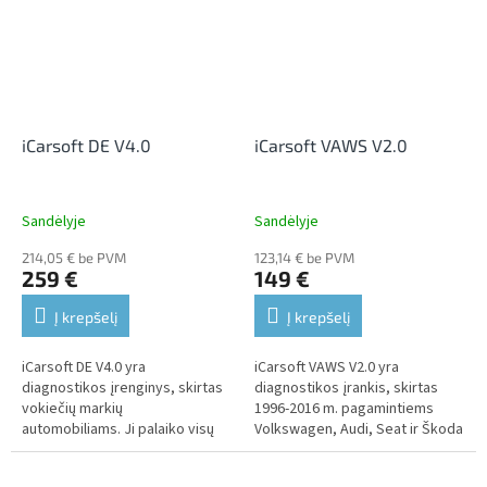
iCarsoft DE V4.0
iCarsoft VAWS V2.0
Sandėlyje
Sandėlyje
214,05 € be PVM
123,14 € be PVM
259 €
149 €
Į krepšelį
Į krepšelį
iCarsoft DE V4.0 yra
iCarsoft VAWS V2.0 yra
diagnostikos įrenginys, skirtas
diagnostikos įrankis, skirtas
vokiečių markių
1996-2016 m. pagamintiems
automobiliams. Ji palaiko visų
Volkswagen, Audi, Seat ir Škoda
blokų diagnostiką, kurioje
automobiliams. Ji palaiko visų
galima nuskaityti ir ištrinti
blokų diagnostiką, kurioje