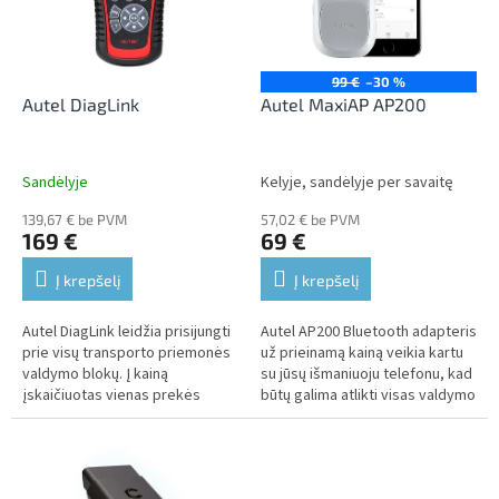
n
o
g
f
p
r
99 €
–30 %
o
Autel DiagLink
Autel MaxiAP AP200
d
u
c
Sandėlyje
Kelyje, sandėlyje per savaitę
t
139,67 € be PVM
57,02 € be PVM
s
169 €
69 €
Į krepšelį
Į krepšelį
Autel DiagLink leidžia prisijungti
Autel AP200 Bluetooth adapteris
prie visų transporto priemonės
už prieinamą kainą veikia kartu
valdymo blokų. Į kainą
su jūsų išmaniuoju telefonu, kad
įskaičiuotas vienas prekės
būtų galima atlikti visas valdymo
ženklas, kitus galima įsigyti už
bloko diagnostikos ir išplėstinio
papildomą mokestį.
aptarnavimo...