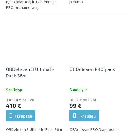
ryšio adapterį ir 12 mėnesių
pirkimo.
PRO prenumeratą.
OBDeleven 3 Ultimate
OBDeleven PRO pack
Pack 36m
Sandėlyje
Sandėlyje
338,84 € be PVM
81,82 € be PVM
410 €
99 €
Į krepšelį
Į krepšelį
OBDeleven 3 Ultimate Pack 36m
OBDeleven PRO Diagnostics