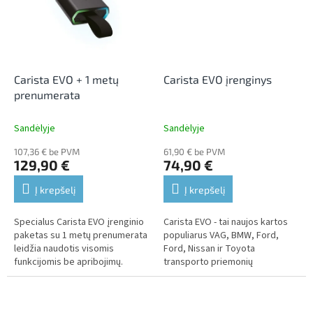
Carista EVO + 1 metų
Carista EVO įrenginys
prenumerata
Sandėlyje
Sandėlyje
107,36 € be PVM
61,90 € be PVM
129,90 €
74,90 €
Į krepšelį
Į krepšelį
Specialus Carista EVO įrenginio
Carista EVO - tai naujos kartos
paketas su 1 metų prenumerata
populiarus VAG, BMW, Ford,
leidžia naudotis visomis
Ford, Nissan ir Toyota
funkcijomis be apribojimų.
transporto priemonių
diagnostikos adapteris.