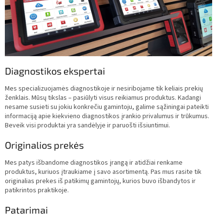
Diagnostikos ekspertai
Mes specializuojamės diagnostikoje ir nesiribojame tik keliais prekių
ženklais. Mūsų tikslas – pasiūlyti visus reikiamus produktus. Kadangi
nesame susieti su jokiu konkrečiu gamintoju, galime sąžiningai pateikti
informaciją apie kiekvieno diagnostikos įrankio privalumus ir trūkumus.
Beveik visi produktai yra sandėlyje ir paruošti išsiuntimui.
Originalios prekės
Mes patys išbandome diagnostikos įrangą ir atidžiai renkame
produktus, kuriuos įtraukiame į savo asortimentą. Pas mus rasite tik
originalias prekes iš patikimų gamintojų, kurios buvo išbandytos ir
patikrintos praktikoje.
Patarimai