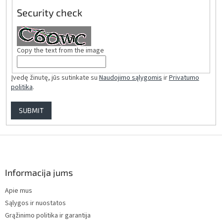
Security check
Copy the text from the image
Įvedę žinutę, jūs sutinkate su
Naudojimo sąlygomis
ir
Privatumo
politika
.
SUBMIT
F
o
o
t
Informacija jums
e
Apie mus
r
Sąlygos ir nuostatos
Grąžinimo politika ir garantija