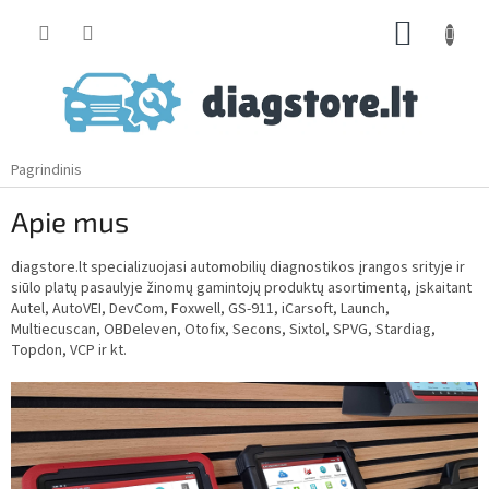
Skip
SHOPP
to
content
CART
Pagrindinis
Apie mus
diagstore.lt specializuojasi automobilių diagnostikos įrangos srityje ir
siūlo platų pasaulyje žinomų gamintojų produktų asortimentą, įskaitant
Autel, AutoVEI, DevCom, Foxwell, GS-911, iCarsoft, Launch,
Multiecuscan, OBDeleven, Otofix, Secons, Sixtol, SPVG, Stardiag,
Topdon, VCP ir kt.