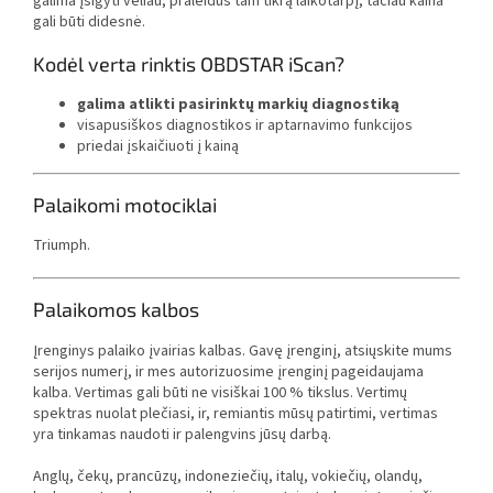
galima įsigyti vėliau, praleidus tam tikrą laikotarpį, tačiau kaina
gali būti didesnė.
Kodėl verta rinktis OBDSTAR iScan?
galima atlikti pasirinktų markių diagnostiką
visapusiškos diagnostikos ir aptarnavimo funkcijos
priedai įskaičiuoti į kainą
Palaikomi motociklai
Triumph.
Palaikomos kalbos
Įrenginys palaiko įvairias kalbas. Gavę įrenginį, atsiųskite mums
serijos numerį, ir mes autorizuosime įrenginį pageidaujama
kalba. Vertimas gali būti ne visiškai 100 % tikslus. Vertimų
spektras nuolat plečiasi, ir, remiantis mūsų patirtimi, vertimas
yra tinkamas naudoti ir palengvins jūsų darbą.
Anglų, čekų, prancūzų, indoneziečių, italų, vokiečių, olandų,