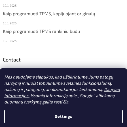
10.1.2025
Kaip programuoti TPMS, kopijuojant originalą
10.1.2025
Kaip programuoti TPMS rankiniu būdu
10.1.2025
Contact
info
@
diagstore.lt
Mes naudojame slapukus, kad užtikrintume Jums patogų
naršymą ir nuolat tobulintume svetainės funkcionalumą,
našumą ir patogumą, analizuodami jos lankomumą.
Daugiau
informacijos.
Išsamią informaciją apie „Google“ atliekamą
duomenų tvarkymą
galite rasti čia.
Sukurta Shoptet
Settings