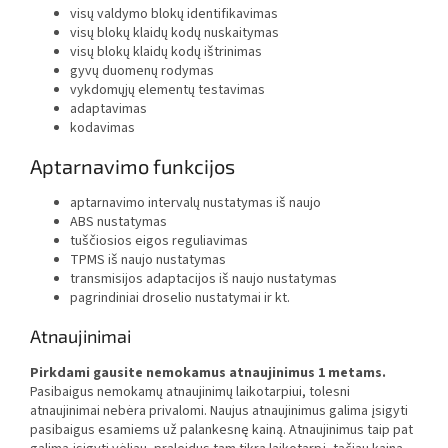
visų valdymo blokų identifikavimas
visų blokų klaidų kodų nuskaitymas
visų blokų klaidų kodų ištrinimas
gyvų duomenų rodymas
vykdomųjų elementų testavimas
adaptavimas
kodavimas
Aptarnavimo funkcijos
aptarnavimo intervalų nustatymas iš naujo
ABS nustatymas
tuščiosios eigos reguliavimas
TPMS iš naujo nustatymas
transmisijos adaptacijos iš naujo nustatymas
pagrindiniai droselio nustatymai ir kt.
Atnaujinimai
Pirkdami gausite nemokamus atnaujinimus 1 metams.
Pasibaigus nemokamų atnaujinimų laikotarpiui, tolesni
atnaujinimai nebėra privalomi. Naujus atnaujinimus galima įsigyti
pasibaigus esamiems už palankesnę kainą. Atnaujinimus taip pat