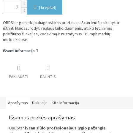
Į krepšelį
OBDStar gamintojo diagnostikos prietaisas iScan leidžia skaityti ir
ištrinti klaidas, rodyti realaus laiko duomenis, atlikti techninės
priežiūros funkcijas, kodavimą ir nustatymus Triumph markių
motocikluose.
Išsami informacija
PAKLAUSTI
DALINTIS
Aprašymas
Diskusija
Kita informacija
Išsamus prekės aprašymas
OBDStar
iScan siūlo profesionalaus lygio pažangią