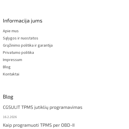
F
o
o
t
Informacija jums
e
Apie mus
r
Sąlygos ir nuostatos
Grąžinimo politika ir garantija
Privatumo politika
Impressum
Blog
Kontaktai
Blog
CGSULIT TPMS jutiklių programavimas
16.2.2026
Kaip programuoti TPMS per OBD-II