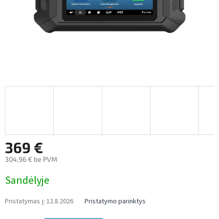
369 €
304,96 € be PVM
Measure
Sandėlyje
price:
Pristatymas į:
12.8.2026
Pristatymo parinktys