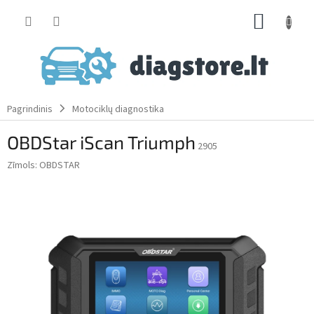
Skip
SHOPP
to
content
CART
Pagrindinis
Motociklų diagnostika
OBDStar iScan Triumph
2905
Zīmols:
OBDSTAR