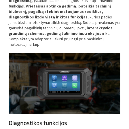
diagnostiką
, įskaitant išsamias diagnostikos ir aptarnavimo
funkcijas.
Prietaisas aptinka gedimą, pateikia techninį
biuletenį, pagalbą stebint matuojamus rodiklius,
diagnostikos lizdo vietą ir kitas funkcijas
, kurios padės
jums tiksliai ir efektyviai atlikti diagnostiką. Didelis privalumas yra
gausybė pagalbinių techninių duomenų, pvz.,
interaktyvios
grandinių schemos, gedimų šalinimo instrukcijos
ir kt.
Komplekte yra adapteriai, skirti prijungti prie pasirinktų
motociklų markių.
Diagnostikos funkcijos