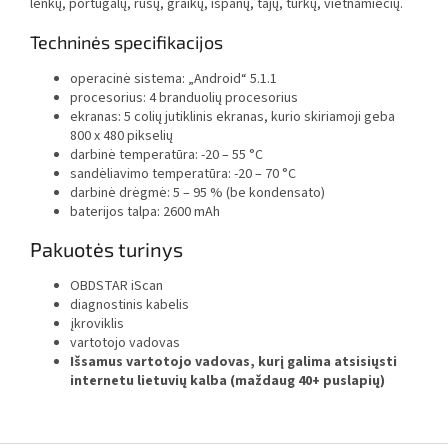
lenkų, portugalų, rusų, graikų, ispanų, tajų, turkų, vietnamiečių.
Techninės specifikacijos
operacinė sistema: „Android“ 5.1.1
procesorius: 4 branduolių procesorius
ekranas: 5 colių jutiklinis ekranas, kurio skiriamoji geba
800 x 480 pikselių
darbinė temperatūra: -20 – 55 °C
sandėliavimo temperatūra: -20 – 70 °C
darbinė drėgmė: 5 – 95 % (be kondensato)
baterijos talpa: 2600 mAh
Pakuotės turinys
OBDSTAR iScan
diagnostinis kabelis
įkroviklis
vartotojo vadovas
Išsamus vartotojo vadovas, kurį galima atsisiųsti
internetu lietuvių kalba (maždaug 40+ puslapių)