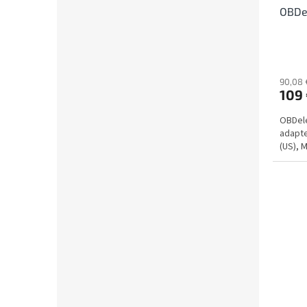
OBDel
90,08 
109
OBDele
adapte
(US), 