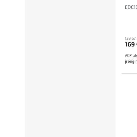
EDC16
139,67
169 
VCP pl
įrengin