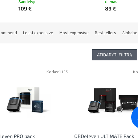
Sandėlyje
dienas
109 €
89 €
commend
Least expensive
Most expensive
Bestsellers
Alphabet
ATIDARYTI FILTRĄ
Kodas:
1135
Ko
leven PRO pack
OBDeleven ULTIMATE Pack