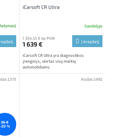
iCarsoft CR Ultra
statymas)
Sandėlyje
1 354,55 € be PVM
krepšelį
Į krepšelį
1 639 €
iCarsoft CR Ultra yra diagnostikos
įrenginys, skirtas visų markių
automobiliams.
das:
1375
Kodas:
1692
35 €
–20 %