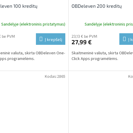
even 100 kreditų
OBDeleven 200 kreditų
Sandėlyje (elektroninis pristatymas)
Sandėlyje (elektroninis pri
€ be PVM
23,13 € be PVM
Į krepšelį
Į 
27,99 €
eninė valiuta, skirta OBDeleven One-
Skaitmeninė valiuta, skirta OBDel
Apps programėlėms.
Click Apps programėlėms.
Kodas:
2865
Ko