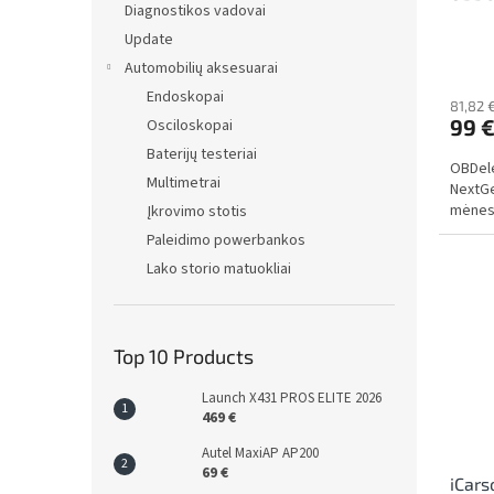
Diagnostikos vadovai
c
Update
t
s
Automobilių aksesuarai
Endoskopai
81,82 
99 
Osciloskopai
Baterijų testeriai
OBDel
Multimetrai
NextGe
mėnes
Įkrovimo stotis
Paleidimo powerbankos
Lako storio matuokliai
Top 10 Products
Launch X431 PROS ELITE 2026
469 €
Autel MaxiAP AP200
69 €
iCars