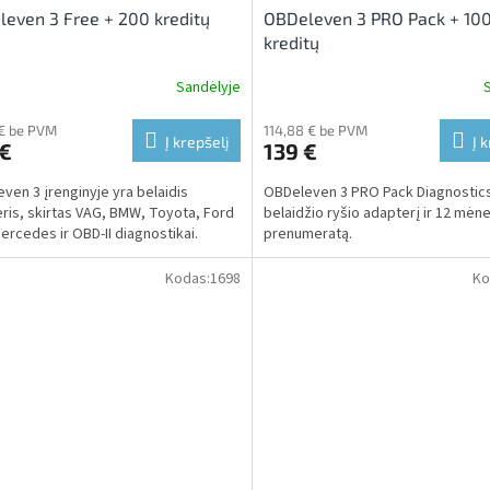
even 3 Free + 200 kreditų
OBDeleven 3 PRO Pack + 10
kreditų
Sandėlyje
€ be PVM
114,88 € be PVM
Į krepšelį
Į 
 €
139 €
ven 3 įrenginyje yra belaidis
OBDeleven 3 PRO Pack Diagnostic
ris, skirtas VAG, BMW, Toyota, Ford
belaidžio ryšio adapterį ir 12 mėn
Mercedes ir OBD-II diagnostikai.
prenumeratą.
Kodas:
1698
Ko