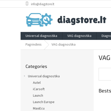
Skip
info@diagstore.lt
to
content
Universal diagnostika
VAG diagnostika
Diagno
Pagrindinis
VAG diagnostika
S
VAG
i
Skip
d
Categories
categories
e
b
Universal diagnostika
a
Autel
r
iCarsoft
Bests
Launch
Launch Europe
MaxiEcu