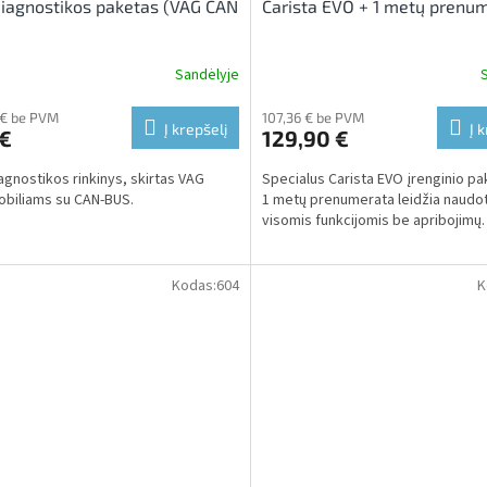
iagnostikos paketas (VAG CAN
Carista EVO + 1 metų prenu
Sandėlyje
 € be PVM
107,36 € be PVM
Į krepšelį
Į 
 €
129,90 €
agnostikos rinkinys, skirtas VAG
Specialus Carista EVO įrenginio pa
biliams su CAN-BUS.
1 metų prenumerata leidžia naudot
visomis funkcijomis be apribojimų.
Kodas:
604
K