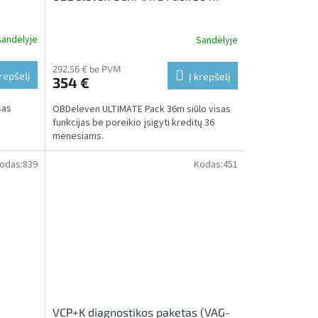
Sandėlyje
Sandėlyje
292,56 € be PVM
krepšelį
Į krepšelį
354 €
sas
OBDeleven ULTIMATE Pack 36m siūlo visas
funkcijas be poreikio įsigyti kreditų 36
mėnesiams.
odas:
839
Kodas:
451
VCP+K diagnostikos paketas (VAG-