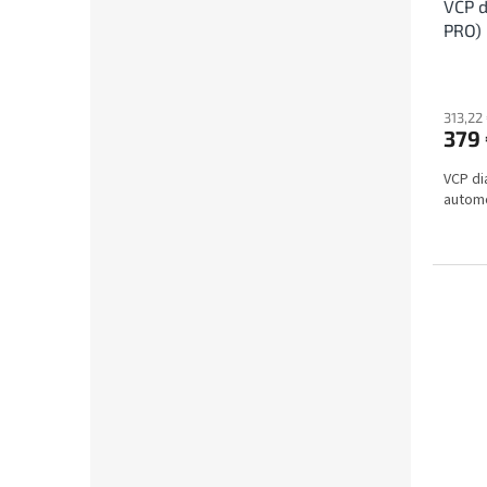
VCP d
PRO)
313,22
379
VCP di
automo