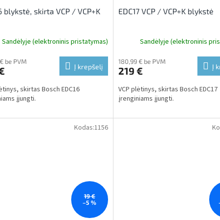
 blykstė, skirta VCP / VCP+K
EDC17 VCP / VCP+K blykstė
Sandėlyje (elektroninis pristatymas)
Sandėlyje (elektroninis pri
 € be PVM
180,99 € be PVM
Į krepšelį
Į 
€
219 €
ėtinys, skirtas Bosch EDC16
VCP plėtinys, skirtas Bosch EDC17
iams įjungti.
įrenginiams įjungti.
Kodas:
1156
Ko
19 €
–5 %