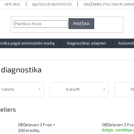
APIE MUS
SĄLYGOS IR NUOSTATOS
GRĄŽINIMO POLITIKA IR GARA
PAIEŠKA
stika pagal automobilio markę
Diagnostikas adapteri
Automobi
 diagnostika
Carista
iCarsoft
O
ellers
OBDeleven 3 Free +
OBDeleven 3 Fre
Kelyje, sandėlyje 
200 kreditų