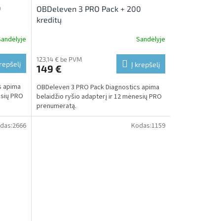
0
OBDeleven 3 PRO Pack + 200
kreditų
Sandėlyje
Sandėlyje
123,14 € be PVM
krepšelį
Į krepšelį
149 €
s apima
OBDeleven 3 PRO Pack Diagnostics apima
esių PRO
belaidžio ryšio adapterį ir 12 mėnesių PRO
prenumeratą.
das:
2666
Kodas:
1159