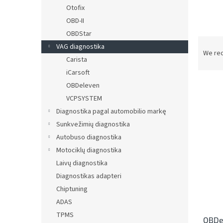
Otofix
OBD-II
OBDStar
P
VAG diagnostika
r
We re
Carista
o
iCarsoft
d
u
OBDeleven
c
VCPSYSTEM
t
L
Diagnostika pagal automobilio markę
s
i
Sunkvežimių diagnostika
o
s
Autobuso diagnostika
r
t
t
Motociklų diagnostika
o
i
Laivų diagnostika
f
n
Diagnostikas adapteri
p
g
r
Chiptuning
o
ADAS
d
TPMS
OBDe
u