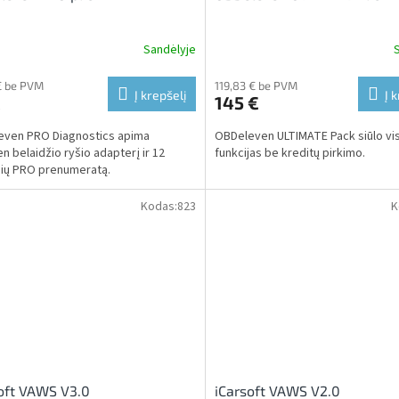
Sandėlyje
€ be PVM
119,83 € be PVM
Į krepšelį
Į 
€
145 €
even PRO Diagnostics apima
OBDeleven ULTIMATE Pack siūlo vi
n belaidžio ryšio adapterį ir 12
funkcijas be kreditų pirkimo.
ių PRO prenumeratą.
Kodas:
823
K
oft VAWS V3.0
iCarsoft VAWS V2.0