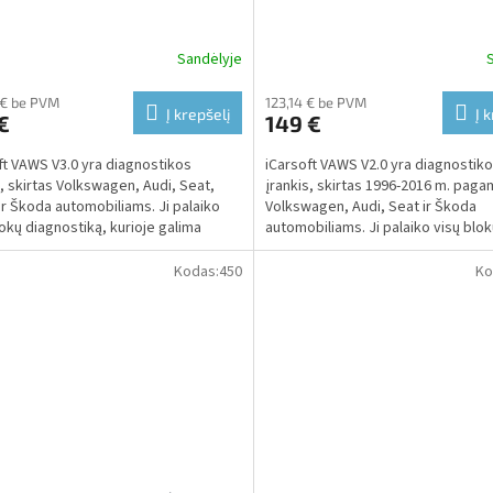
Sandėlyje
 € be PVM
123,14 € be PVM
Į krepšelį
Į 
€
149 €
ft VAWS V3.0 yra diagnostikos
iCarsoft VAWS V2.0 yra diagnostik
s, skirtas Volkswagen, Audi, Seat,
įrankis, skirtas 1996-2016 m. pag
ir Škoda automobiliams. Ji palaiko
Volkswagen, Audi, Seat ir Škoda
lokų diagnostiką, kurioje galima
automobiliams. Ji palaiko visų blo
ti ir...
diagnostiką, kurioje galima...
Kodas:
450
Ko