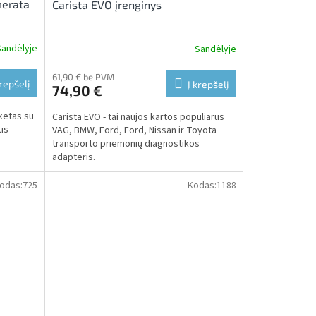
merata
Carista EVO įrenginys
Sandėlyje
Sandėlyje
61,90 € be PVM
krepšelį
Į krepšelį
74,90 €
ketas su
Carista EVO - tai naujos kartos populiarus
is
VAG, BMW, Ford, Ford, Nissan ir Toyota
transporto priemonių diagnostikos
adapteris.
odas:
725
Kodas:
1188