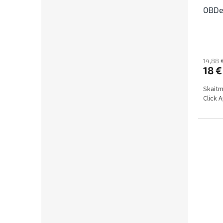
OBDel
14,88 
18 €
Skaitm
Click 