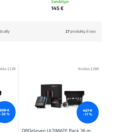
Sandėlyje
145 €
ically
27
produktų iš viso
das:
1138
Kodas:
1260
230 €
427 €
–36 %
–17 %
OBDeleven ULTIMATE Pack 36 m