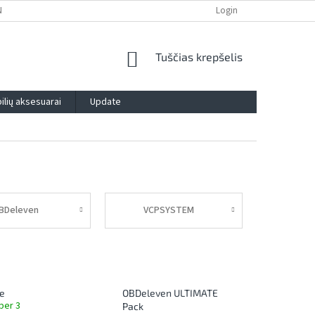
NTIJA
PRIVATUMO POLITIKA
IMPRESSUM
Login
BLOG
KONTAK
SHOPPING
Tuščias krepšelis
CART
lių aksesuarai
Update
BDeleven
VCPSYSTEM
e
OBDeleven ULTIMATE
per 3
Pack