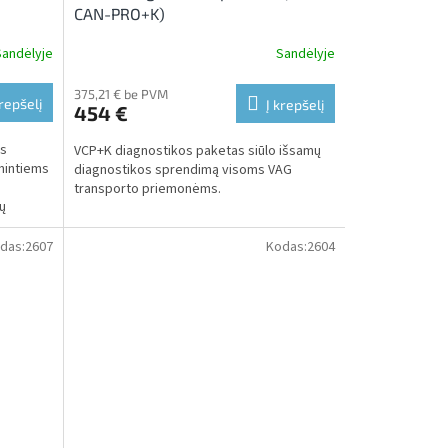
CAN-PRO+K)
Sandėlyje
Sandėlyje
375,21 € be PVM
krepšelį
Į krepšelį
454 €
os
VCP+K diagnostikos paketas siūlo išsamų
amintiems
diagnostikos sprendimą visoms VAG
transporto priemonėms.
kų
das:
2607
Kodas:
2604