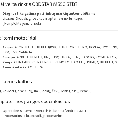
ėl verta rinktis OBDSTAR MS50 STD?
Diagnostika galima pasirinktų markių automobiliams
Visapusiškos diagnostikos ir aptarnavimo funkcijos
Į komplektą įeina priedai
aikomi motociklai
Azijos:
AEON, BAJAJ, BENELLI(DSK), HARTFORD, HERO, HONDA, HYOSUNG,
SYM, TVS, YAMAHA
Europa:
APRILIA, BENELLI, HM, HUSQVARNA, KTM, PIAGGIO, ROYAL ALLOY,
Kinija:
CHINA ABS, CHINA ENGINE, CFMOTO, HAOJUE, LINHAI, QJBENELLI, 
Amerikietiški:
ACELLERA
aikomos kalbos
, vokiečių, prancūzų, italų, čekų, čekų, lenkų, rusų, ispanų.
piuterinės įrangos specifikacijos
Operacinė sistema: Operacinė sistema "Android 5.1.1
Procesorius: 4 branduolių procesorius