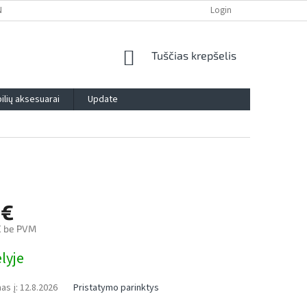
NTIJA
PRIVATUMO POLITIKA
IMPRESSUM
Login
BLOG
KONTAK
SHOPPING
Tuščias krepšelis
CART
lių aksesuarai
Update
 €
€ be PVM
lyje
as į:
12.8.2026
Pristatymo parinktys