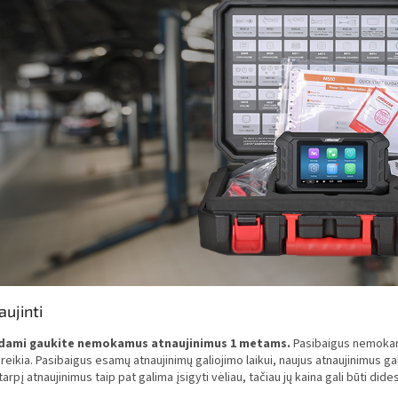
aujinti
dami gaukite nemokamus atnaujinimus 1 metams.
Pasibaigus nemokamų 
eikia. Pasibaigus esamų atnaujinimų galiojimo laikui, naujus atnaujinimus ga
tarpį atnaujinimus taip pat galima įsigyti vėliau, tačiau jų kaina gali būti dide