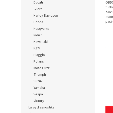
OBD
Ducati
funkc
Gilera
buvi
Harley-Davidson
duom
pasir
Honda
Husqvarna
Indian
Kawasaki
KTM
Piaggio
Polaris
Moto Guzzi
Triumph
Suzuki
Yamaha
Vespa
Victory
Laivų diagnostika