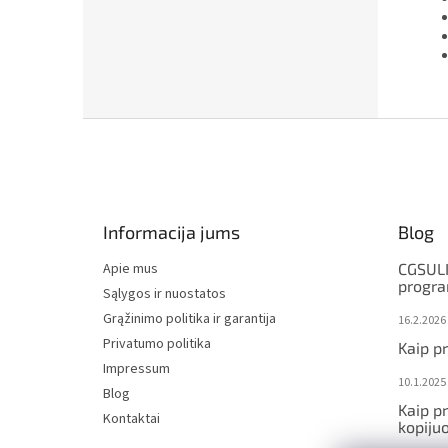
F
o
o
t
e
Informacija jums
Blog
r
Apie mus
CGSULI
progr
Sąlygos ir nuostatos
Grąžinimo politika ir garantija
16.2.2026
Privatumo politika
Kaip p
Impressum
10.1.2025
Blog
Kaip p
Kontaktai
kopijuo