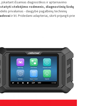
, įskaitant išsamias diagnostikos ir aptarnavimo
ustatyti stebėjimo rodmenis, diagnostinių lizdų
 Didelis privalumas - daugybė pagalbinių techninių
vadovai
ir kt. Pridedami adapteriai, skirti prijungti prie