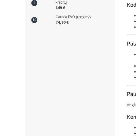
kreditų
Kod
149 €
Carista EVO įrenginys
74,90 €
Pal
Pal
Anglų
Kom