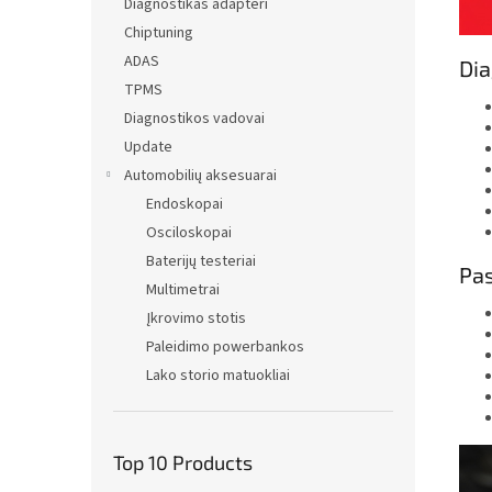
Diagnostikas adapteri
Chiptuning
ADAS
Dia
TPMS
Diagnostikos vadovai
Update
Automobilių aksesuarai
Endoskopai
Osciloskopai
Baterijų testeriai
Pas
Multimetrai
Įkrovimo stotis
Paleidimo powerbankos
Lako storio matuokliai
Top 10 Products