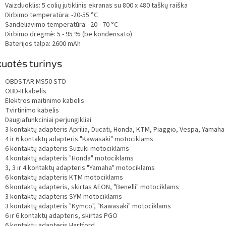
Vaizduoklis: 5 colių jutiklinis ekranas su 800 x 480 taškų raiška
Dirbimo temperatūra: -20-55 °C
Sandėliavimo temperatūra: -20 - 70 °C
Dirbimo drėgmė: 5 - 95 % (be kondensato)
Baterijos talpa: 2600 mAh
uotės turinys
OBDSTAR MS50 STD
OBD-II kabelis
Elektros maitinimo kabelis
Tvirtinimo kabelis
Daugiafunkciniai perjungikliai
3 kontaktų adapteris Aprilia, Ducati, Honda, KTM, Piaggio, Vespa, Yamah
4 ir 6 kontaktų adapteris "Kawasaki" motociklams
6 kontaktų adapteris Suzuki motociklams
4 kontaktų adapteris "Honda" motociklams
3, 3 ir 4 kontaktų adapteris "Yamaha" motociklams
6 kontaktų adapteris KTM motociklams
6 kontaktų adapteris, skirtas AEON, "Benelli" motociklams
3 kontaktų adapteris SYM motociklams
3 kontaktų adapteris "Kymco", "Kawasaki" motociklams
6 ir 6 kontaktų adapteris, skirtas PGO
6 kontaktų adapteris Hartford