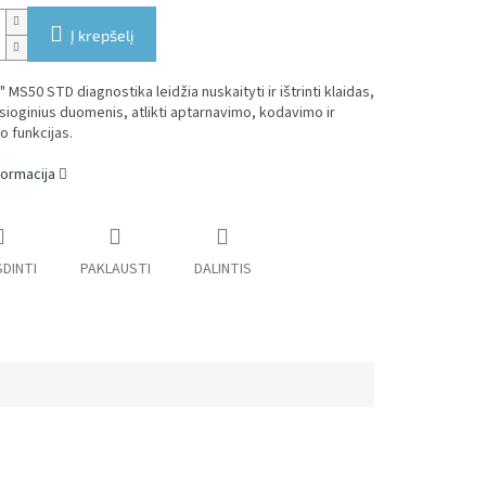
Į krepšelį
 MS50 STD diagnostika leidžia nuskaityti ir ištrinti klaidas,
esioginius duomenis, atlikti aptarnavimo, kodavimo ir
o funkcijas.
formacija
DINTI
PAKLAUSTI
DALINTIS