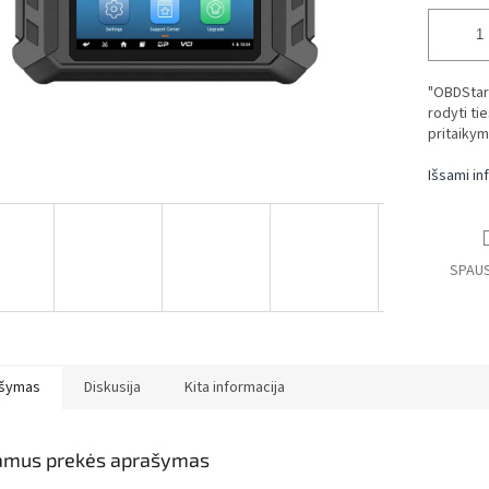
"OBDStar"
rodyti ti
pritaikym
Išsami in
SPAUS
šymas
Diskusija
Kita informacija
amus prekės aprašymas