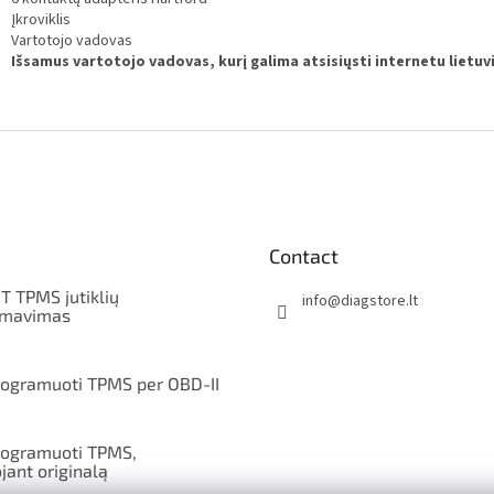
Įkroviklis
Vartotojo vadovas
Išsamus vartotojo vadovas, kurį galima atsisiųsti internetu lietu
Contact
T TPMS jutiklių
info
@
diagstore.lt
amavimas
rogramuoti TPMS per OBD-II
rogramuoti TPMS,
jant originalą