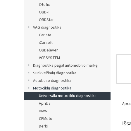
Otofix
OBD-II
OBDStar
VAG diagnostika
Carista
iCarsoft
OBDeleven
VCPSYSTEM
Diagnostika pagal automobilio markę
Sunkvežimių diagnostika
Autobuso diagnostika
Motociklų diagnostika
Universāla motociklu diagnostika
Aprillia
Apra
BMW
CFMoto
Išs
Derbi