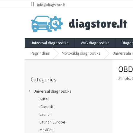
Skip
info@diagstore.lt
to
content
Universal diagnostika
VAG diagnostika
Diagno
Pagrindinis
Motociklų diagnostika
Universāla 
S
OBD
i
Skip
d
Zīmols:
Categories
categories
e
b
Universal diagnostika
a
Autel
r
iCarsoft
Launch
Launch Europe
MaxiEcu