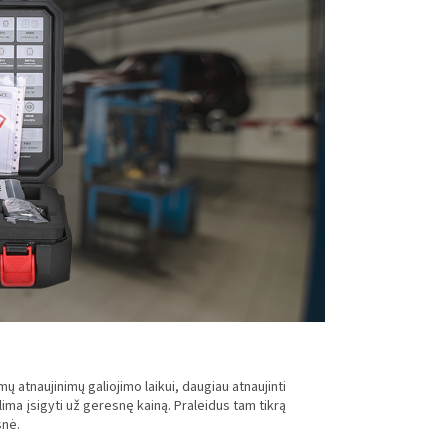
atnaujinimų galiojimo laikui, daugiau atnaujinti
lima įsigyti už geresnę kainą. Praleidus tam tikrą
snė.