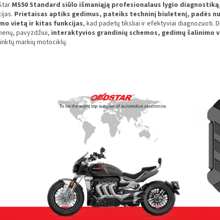
Star
MS50 Standard siūlo išmaniąją profesionalaus lygio diagnostiką
ijas.
Prietaisas aptiks gedimus, pateiks techninį biuletenį, padės n
mo vietą ir kitas funkcijas
, kad padėtų tiksliai ir efektyviai diagnozuoti.
enų, pavyzdžiui,
interaktyvios grandinių schemos, gedimų šalinimo 
inktų markių motociklų.