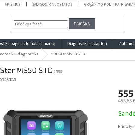
APIE MUS
SĄLYGOS IR NUOSTATOS
GRĄŽINIMO POLITIKA IR GARA
PAIEŠKA
stika pagal automobilio markę
Diagnostikas adapteri
Automobi
motociklu diagnostika
OBDStar MS50 STD
Star MS50 STD
1599
OBDSTAR
555
458,68 
Measure
Sandė
price:
Pristatym