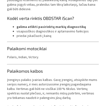
pasibaigus esamiems už palankesnę kainą. Atnaujinimus taip pat
galima įsigyti vėliau, praleidus tam tikrą laikotarpį, tačiau kaina
gali būti didesnė.
Kodėl verta rinktis OBDSTAR iScan?
galima atlikti pasirinktų markių diagnostiką
visapusiškos diagnostikos ir aptarnavimo funkcijos
priedai įskaičiuoti į kainą
Palaikomi motociklai
Polaris, Indian, Victory.
Palaikomos kalbos
Įrenginys palaiko įvairias kalbas. Gavę įrenginį, atsiųskite mums
serijos numerį, ir mes autorizuosime įrenginį pageidaujama
kalba. Vertimas gali būti ne visiškai 100 % tikslus. Vertimų
spektras nuolat plečiasi, ir, remiantis mūsų patirtimi, vertimas
yra tinkamas naudoti ir palengvins jūsų darbą.