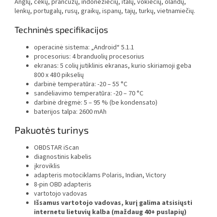
Anglų, čekų, prancūzų, indoneziečių, italų, vokiečių, olandų,
lenkų, portugalų, rusų, graikų, ispanų, tajų, turkų, vietnamiečių.
Techninės specifikacijos
operacinė sistema: „Android“ 5.1.1
procesorius: 4 branduolių procesorius
ekranas: 5 colių jutiklinis ekranas, kurio skiriamoji geba
800 x 480 pikselių
darbinė temperatūra: -20 – 55 °C
sandėliavimo temperatūra: -20 – 70 °C
darbinė drėgmė: 5 – 95 % (be kondensato)
baterijos talpa: 2600 mAh
Pakuotės turinys
OBDSTAR iScan
diagnostinis kabelis
įkroviklis
adapteris motociklams Polaris, Indian, Victory
8-pin OBD adapteris
vartotojo vadovas
Išsamus vartotojo vadovas, kurį galima atsisiųsti
internetu lietuvių kalba (maždaug 40+ puslapių)