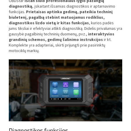
OBDStar
iScan siūlo profesionalaus lygio pažangią
diagnostiką
, įskaitant išsamias diagnostikos ir aptarnavimo
funkcijas.
Prietaisas aptinka gedimą, pateikia techninį
biuletenį, pagalbą stebint matuojamus rodiklius,
diagnostikos lizdo vietą ir kitas funkcijas
, kurios padės
jums tiksliai ir efektyviai atlikti diagnostiką. Didelis privalumas yra
gausybė pagalbinių techninių duomenų, pvz.,
interaktyvios
grandinių schemos, gedimų šalinimo instrukcijos
ir kt.
Komplekte yra adapteriai, skirti prijungti prie pasirinktų
motociklų markių.
Diagnostikos funkcijos