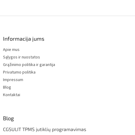
F
o
o
t
Informacija jums
e
Apie mus
r
Sąlygos ir nuostatos
Grąžinimo politika ir garantija
Privatumo politika
Impressum
Blog
Kontaktai
Blog
CGSULIT TPMS jutiklių programavimas