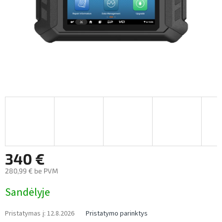
340 €
280,99 € be PVM
Measure
Sandėlyje
price:
Pristatymas į:
12.8.2026
Pristatymo parinktys