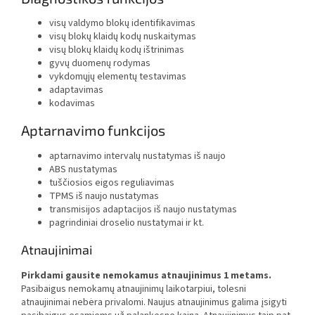
visų valdymo blokų identifikavimas
visų blokų klaidų kodų nuskaitymas
visų blokų klaidų kodų ištrinimas
gyvų duomenų rodymas
vykdomųjų elementų testavimas
adaptavimas
kodavimas
Aptarnavimo funkcijos
aptarnavimo intervalų nustatymas iš naujo
ABS nustatymas
tuščiosios eigos reguliavimas
TPMS iš naujo nustatymas
transmisijos adaptacijos iš naujo nustatymas
pagrindiniai droselio nustatymai ir kt.
Atnaujinimai
Pirkdami gausite nemokamus atnaujinimus 1 metams.
Pasibaigus nemokamų atnaujinimų laikotarpiui, tolesni
atnaujinimai nebėra privalomi. Naujus atnaujinimus galima įsigyti