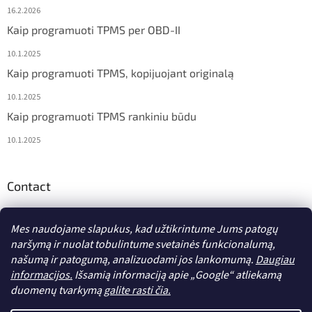
16.2.2026
Kaip programuoti TPMS per OBD-II
10.1.2025
Kaip programuoti TPMS, kopijuojant originalą
10.1.2025
Kaip programuoti TPMS rankiniu būdu
10.1.2025
Contact
info
@
diagstore.lt
Mes naudojame slapukus, kad užtikrintume Jums patogų
naršymą ir nuolat tobulintume svetainės funkcionalumą,
našumą ir patogumą, analizuodami jos lankomumą.
Daugiau
informacijos.
Išsamią informaciją apie „Google“ atliekamą
duomenų tvarkymą
galite rasti čia.