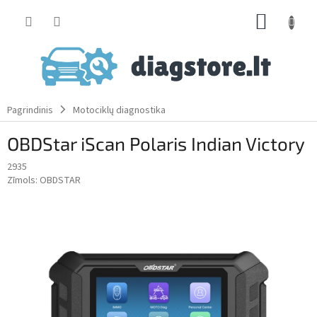
Skip
SHOPP
to
content
CART
Pagrindinis
Motociklų diagnostika
OBDStar iScan Polaris Indian Victory
2935
Zīmols:
OBDSTAR