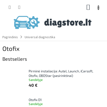
Skip
SHOPP
to
content
CART
Pagrindinis
Universal diagnostika
Otofix
Bestsellers
Pirminė instaliacija: Autel, Launch, iCarsoft,
Otofix, OBDStar (pasirinktinai)
Sandėlyje
40 €
Otofix D1
Sandėlyje