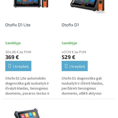
n
o
g
f
p
r
o
Otofix D1 Lite
Otofix D1
d
u
c
Sandėlyje
Sandėlyje
t
304,96 € be PVM
437,19 € be PVM
s
369 €
529 €
Į krepšelį
Į krepšelį
Otofix D1 Lite automobilio
Otofix D1 diagnostika gali
diagnostika gali nuskaityti ir
nuskaityti ir ištrinti klaidas,
išvalyti klaidas, tiesioginius
peržiūrėti tiesioginius
duomenis, pavaros testus ir
duomenis, atlikti aktyvius
aptarnavimo funkcijas.Ji palaiko
testus, internetinį kodavimą ir
beveik visus modelius,...
aptarnavimo funkcijas. Ji
palaiko...