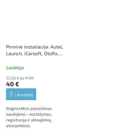
Pirminė instaliacija: Autel,
Launch, iCarsoft, Otofix,
OBDStar (pasirinktinai)
Sandėlyje
33,06 € be PVM
40 €
Į krepšelį
Diagnostikos paruošimas
naudojimui – nustatymas,
registracija ir atnaujinimų
atsisiuntimas.