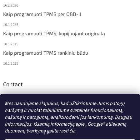
16.2.2026
Kaip programuoti TPMS per OBD-II
10.1.2025
Kaip programuoti TPMS, kopijuojant originalą
10.1.2025
Kaip programuoti TPMS rankiniu būdu
10.1.2025
Contact
info
@
diagstore.lt
Mes naudojame slapukus, kad užtikrintume Jums patogų
naršymą ir nuolat tobulintume svetainės funkcionalumą,
našumą ir patogumą, analizuodami jos lankomumą.
Daugiau
informacijos.
Išsamią informaciją apie „Google“ atliekamą
duomenų tvarkymą
galite rasti čia.