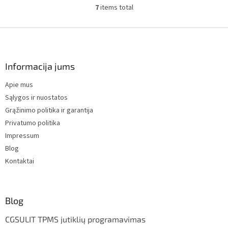
7
items total
L
i
s
F
t
o
i
o
n
t
Informacija jums
g
e
c
Apie mus
r
o
Sąlygos ir nuostatos
n
t
Grąžinimo politika ir garantija
r
Privatumo politika
o
Impressum
l
s
Blog
Kontaktai
Blog
CGSULIT TPMS jutiklių programavimas