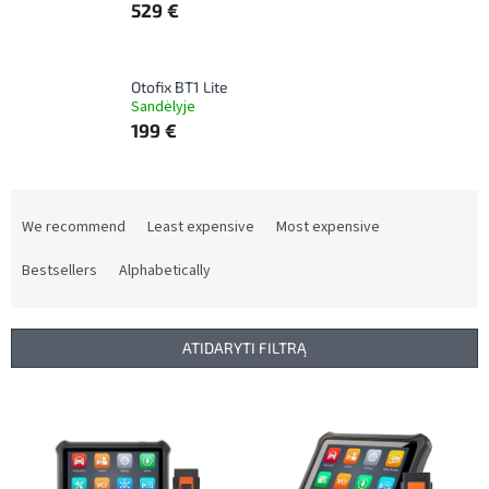
529 €
Otofix BT1 Lite
Sandėlyje
199 €
P
r
We recommend
Least expensive
Most expensive
o
d
Bestsellers
Alphabetically
u
c
t
ATIDARYTI FILTRĄ
s
o
L
r
i
t
s
i
t