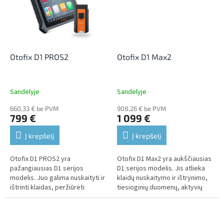
Otofix D1 PROS2
Otofix D1 Max2
Sandėlyje
Sandėlyje
660,33 € be PVM
908,26 € be PVM
799 €
1 099 €
Į krepšelį
Į krepšelį
Otofix D1 PROS2 yra
Otofix D1 Max2 yra aukščiausias
pažangiausias D1 serijos
D1 serijos modelis. Jis atlieka
modelis. Juo galima nuskaityti ir
klaidų nuskaitymo ir ištrynimo,
ištrinti klaidas, peržiūrėti
tiesioginių duomenų, aktyvių
tiesioginius duomenis, atlikti
testų, internetinio kodavimo ir
aktyvius testus, VAG kodavimą
plačias aptarnavimo...
ir...