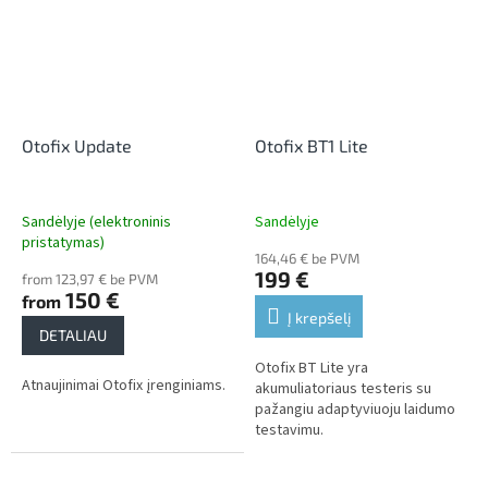
Otofix Update
Otofix BT1 Lite
Sandėlyje (elektroninis
Sandėlyje
pristatymas)
164,46 € be PVM
199 €
from 123,97 € be PVM
150 €
from
Į krepšelį
DETALIAU
Otofix BT Lite yra
Atnaujinimai Otofix įrenginiams.
akumuliatoriaus testeris su
pažangiu adaptyviuoju laidumo
testavimu.