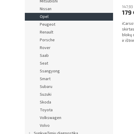
Mitsubishi
147,93
Nissan
179 
Opel
iCarso
Peugeot
skirta
Renault
blokų 
Porsche
ir ištr
tiesiog
Rover
Saab
Seat
Ssangyong
Smart
Subaru
Suzuki
Skoda
Toyota
Volkswagen
Volvo
Sunkvežimių diagnostika