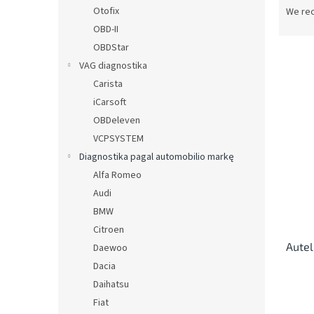
r
Otofix
We re
o
OBD-II
d
OBDStar
u
VAG diagnostika
c
Carista
t
L
s
iCarsoft
i
o
OBDeleven
s
r
VCPSYSTEM
t
t
o
Diagnostika pagal automobilio markę
i
f
Alfa Romeo
n
p
Audi
g
r
BMW
o
Citroen
d
Autel
u
Daewoo
c
Dacia
t
Daihatsu
s
Fiat