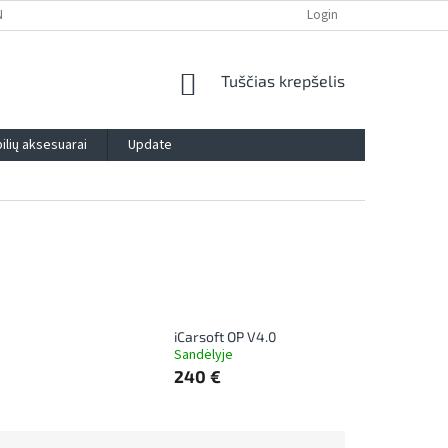
NTIJA
PRIVATUMO POLITIKA
IMPRESSUM
Login
BLOG
KONTAK
SHOPPING
Tuščias krepšelis
CART
lių aksesuarai
Update
iCarsoft OP V4.0
Sandėlyje
240 €