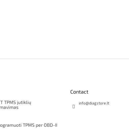
Contact
T TPMS jutiklių
info
@
diagstore.lt
amavimas
rogramuoti TPMS per OBD-II