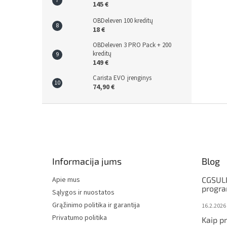
145 €
OBDeleven 100 kreditų
18 €
OBDeleven 3 PRO Pack + 200
kreditų
149 €
Carista EVO įrenginys
74,90 €
F
o
o
t
e
Informacija jums
Blog
r
Apie mus
CGSULI
progr
Sąlygos ir nuostatos
Grąžinimo politika ir garantija
16.2.2026
Privatumo politika
Kaip p