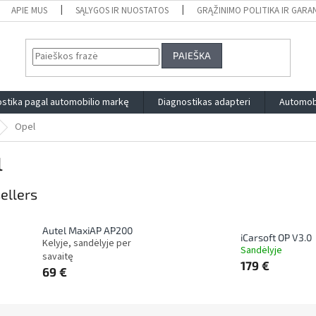
APIE MUS
SĄLYGOS IR NUOSTATOS
GRĄŽINIMO POLITIKA IR GARA
PAIEŠKA
stika pagal automobilio markę
Diagnostikas adapteri
Automobi
Opel
l
ellers
Autel MaxiAP AP200
iCarsoft OP V3.0
Kelyje, sandėlyje per
Sandėlyje
savaitę
179 €
69 €