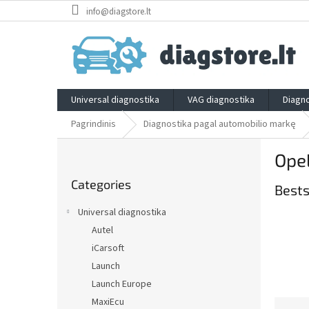
Skip
info@diagstore.lt
to
content
Universal diagnostika
VAG diagnostika
Diagno
Pagrindinis
Diagnostika pagal automobilio markę
S
Ope
i
Skip
d
Categories
categories
Bests
e
b
Universal diagnostika
a
Autel
r
iCarsoft
Launch
Launch Europe
MaxiEcu
P