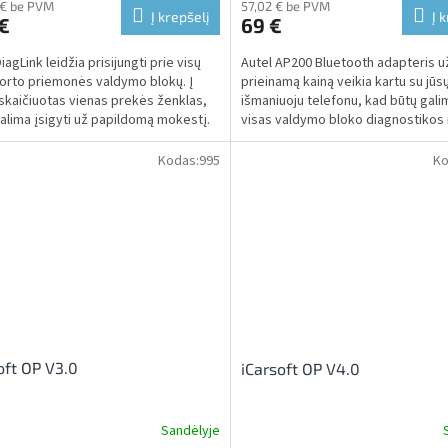
 € be PVM
57,02 € be PVM
Į krepšelį
Į 
€
69 €
iagLink leidžia prisijungti prie visų
Autel AP200 Bluetooth adapteris u
orto priemonės valdymo blokų. Į
prieinamą kainą veikia kartu su jūs
įskaičiuotas vienas prekės ženklas,
išmaniuoju telefonu, kad būtų galim
galima įsigyti už papildomą mokestį.
visas valdymo bloko diagnostikos 
išplėstinio aptarnavimo...
Kodas:
995
Ko
oft OP V3.0
iCarsoft OP V4.0
Sandėlyje