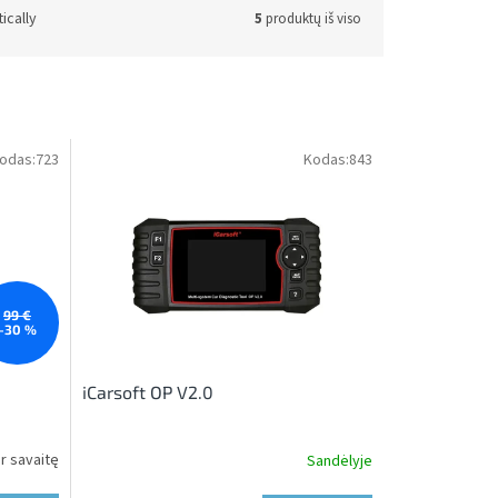
ically
5
produktų iš viso
odas:
723
Kodas:
843
99 €
–30 %
iCarsoft OP V2.0
r savaitę
Sandėlyje