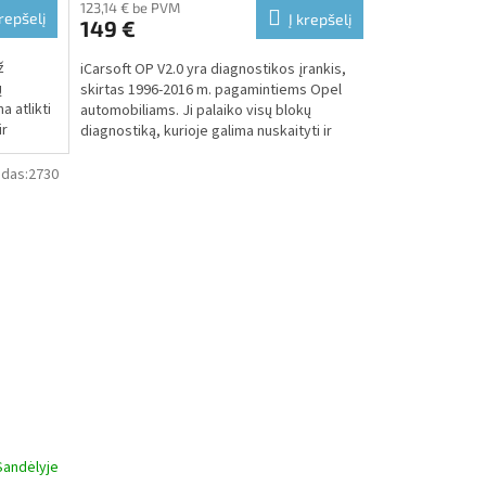
123,14 € be PVM
krepšelį
Į krepšelį
149 €
ž
iCarsoft OP V2.0 yra diagnostikos įrankis,
ų
skirtas 1996-2016 m. pagamintiems Opel
a atlikti
automobiliams. Ji palaiko visų blokų
ir
diagnostiką, kurioje galima nuskaityti ir
ištrinti gedimų...
das:
2730
Sandėlyje