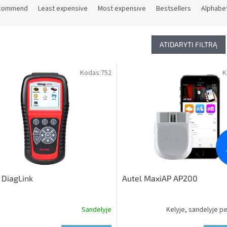
commend
Least expensive
Most expensive
Bestsellers
Alphabet
ATIDARYTI FILTRĄ
Kodas:
752
K
 DiagLink
Autel MaxiAP AP200
Sandėlyje
Kelyje, sandėlyje pe