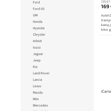
139,67
Ford
169 
Ford US
GM
Autel D
transp
Honda
kainą 
Hyundai
kitus 
Chrysler
Infiniti
Isuzu
Jaguar
Jeep
Kia
Land Rover
Lancia
Lexus
iCars
Mazda
Mini
Mercedes