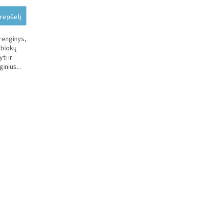
krepšelį
įrenginys,
 blokų
ti ir
inius...