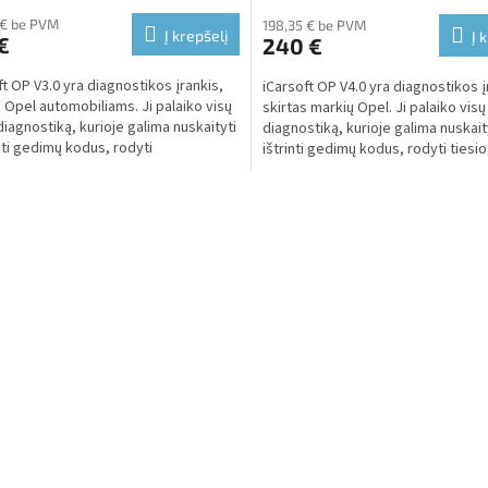
 € be PVM
198,35 € be PVM
Į krepšelį
Į 
€
240 €
ft OP V3.0 yra diagnostikos įrankis,
iCarsoft OP V4.0 yra diagnostikos 
s Opel automobiliams. Ji palaiko visų
skirtas markių Opel. Ji palaiko visų
diagnostiką, kurioje galima nuskaityti
diagnostiką, kurioje galima nuskaity
inti gedimų kodus, rodyti
ištrinti gedimų kodus, rodyti tiesiog
inius...
L
i
s
t
i
n
g
c
o
n
t
r
o
l