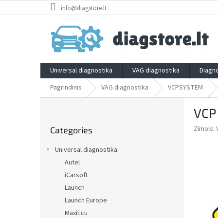
Skip
info@diagstore.lt
to
content
Universal diagnostika
VAG diagnostika
Diagno
Pagrindinis
VAG diagnostika
VCPSYSTEM
S
VCP
i
Skip
d
Zīmols:
Categories
categories
e
b
Universal diagnostika
a
Autel
r
iCarsoft
Launch
Launch Europe
MaxiEcu