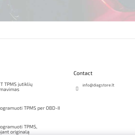
Contact
T TPMS jutiklių
info
@
diagstore.lt
amavimas
rogramuoti TPMS per OBD-II
rogramuoti TPMS,
jant originalą