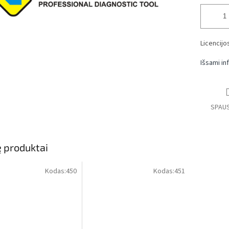
Licencijo
Išsami in
SPAUS
ę produktai
Kodas:
450
Kodas:
451