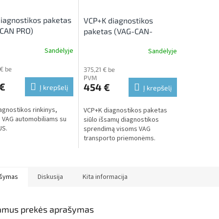
iagnostikos paketas
VCP+K diagnostikos
 CAN PRO)
paketas (VAG-CAN-
PRO+K)
Sandėlyje
Sandėlyje
 € be
375,21 € be
PVM
 €
454 €
Į krepšelį
Į krepšelį
agnostikos rinkinys,
VCP+K diagnostikos paketas
s VAG automobiliams su
siūlo išsamų diagnostikos
US.
sprendimą visoms VAG
transporto priemonėms.
šymas
Diskusija
Kita informacija
amus prekės aprašymas