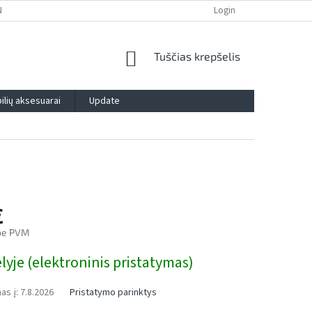
NTIJA
PRIVATUMO POLITIKA
IMPRESSUM
Login
BLOG
KONTAK
SHOPPING
Tuščias krepšelis
CART
lių aksesuarai
Update
€
be PVM
yje (elektroninis pristatymas)
as į:
7.8.2026
Pristatymo parinktys