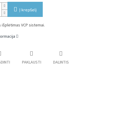
Į krepšelį
s išplėtimas VCP sistemai.
formacija
DINTI
PAKLAUSTI
DALINTIS