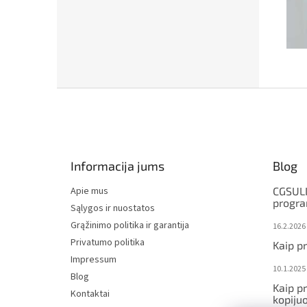
F
o
o
t
e
Informacija jums
Blog
r
Apie mus
CGSULI
progr
Sąlygos ir nuostatos
Grąžinimo politika ir garantija
16.2.2026
Privatumo politika
Kaip p
Impressum
10.1.2025
Blog
Kaip p
Kontaktai
kopijuo