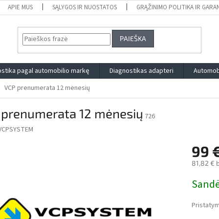
APIE MUS
SĄLYGOS IR NUOSTATOS
GRĄŽINIMO POLITIKA IR GARA
PAIEŠKA
stika pagal automobilio markę
Diagnostikas adapteri
Automobi
VCP prenumerata 12 mėnesių
 prenumerata 12 mėnesių
726
VCPSYSTEM
99 
81,82 € 
Measure
Sandėl
price:
Pristatym