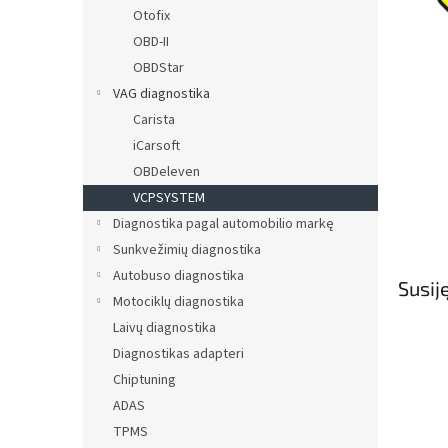
Otofix
OBD-II
OBDStar
VAG diagnostika
Carista
iCarsoft
OBDeleven
VCPSYSTEM
Diagnostika pagal automobilio markę
Sunkvežimių diagnostika
Autobuso diagnostika
Susij
Motociklų diagnostika
Laivų diagnostika
Diagnostikas adapteri
Chiptuning
ADAS
TPMS