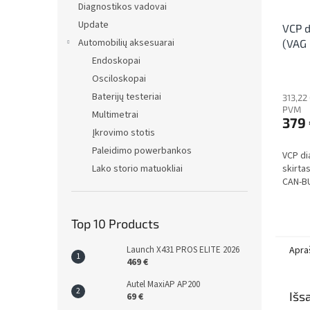
Diagnostikos vadovai
Update
VCP d
Automobilių aksesuarai
(VAG
Endoskopai
Osciloskopai
Baterijų testeriai
313,22
PVM
Multimetrai
379
Įkrovimo stotis
Paleidimo powerbankos
VCP di
Lako storio matuokliai
skirta
CAN-B
Top 10 Products
Launch X431 PROS ELITE 2026
Apra
469 €
Autel MaxiAP AP200
Išs
69 €