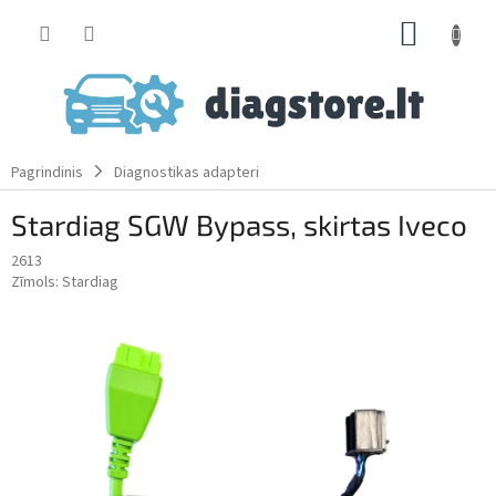
Skip
SHOPP
to
content
CART
Pagrindinis
Diagnostikas adapteri
Stardiag SGW Bypass, skirtas Iveco
2613
Zīmols:
Stardiag