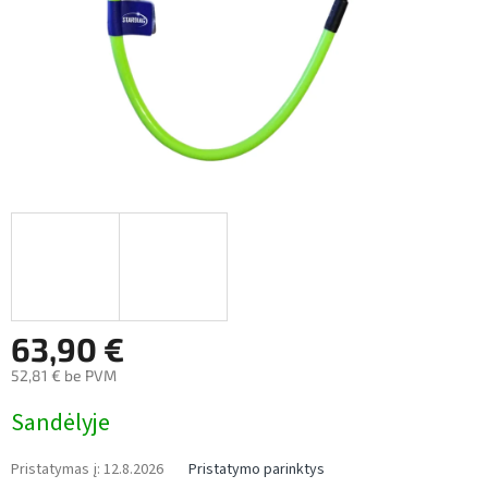
63,90 €
52,81 € be PVM
Measure
Sandėlyje
price:
Pristatymas į:
12.8.2026
Pristatymo parinktys