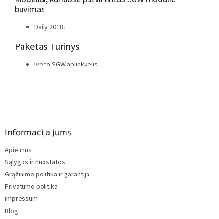
buvimas
Daily 2018+
Paketas
Turinys
Iveco SGW aplinkkelis
F
o
o
t
Informacija jums
e
Apie mus
r
Sąlygos ir nuostatos
Grąžinimo politika ir garantija
Privatumo politika
Impressum
Blog