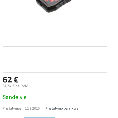
62 €
51,24 € be PVM
Measure
Sandėlyje
price:
Pristatymas į:
12.8.2026
Pristatymo parinktys