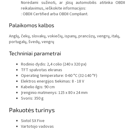
Norėdami sužinoti, ar jūsų automobilis atitinka OBDII
reikalavimus, ieškokite informacijos:
: OBDII Certified arba OBDII Compliant.
Palaikomos kalbos
Anglų, čekų, slovakų, vokiečių, ispanų, prancūzų, vengrų, italų,
portugalų, švedų, vengrų
Techniniai parametrai
Rodinio dydis: 2,4 colio (240 x 320 px)
TFT spalvotas ekranas
Operating temperature: 0-60 °C (32-140 °F)
Elektros energijos tiekimas: 8 - 18 V
Kabelio ilgis: 90 cm
Įrenginio matmenys: 125 x 80 x 24 mm
Svoris: 350 g
Pakuotės turinys
Sixtol SX Five
Vartotojo vadovas