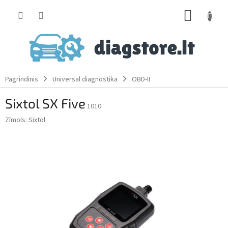
Skip
SHOPP
to
content
CART
Pagrindinis
Universal diagnostika
OBD-II
Sixtol SX Five
1010
Zīmols:
Sixtol