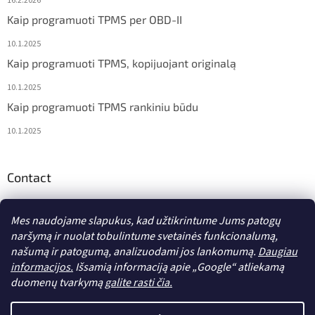
16.2.2026
Kaip programuoti TPMS per OBD-II
10.1.2025
Kaip programuoti TPMS, kopijuojant originalą
10.1.2025
Kaip programuoti TPMS rankiniu būdu
10.1.2025
Contact
info
@
diagstore.lt
Mes naudojame slapukus, kad užtikrintume Jums patogų
naršymą ir nuolat tobulintume svetainės funkcionalumą,
našumą ir patogumą, analizuodami jos lankomumą.
Daugiau
informacijos.
Išsamią informaciją apie „Google“ atliekamą
duomenų tvarkymą
galite rasti čia.
Sukurta Shoptet