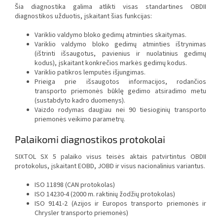
Šia diagnostika galima atlikti visas standartines OBDII
diagnostikos užduotis, įskaitant šias funkcijas:
Variklio valdymo bloko gedimų atminties skaitymas.
Variklio valdymo bloko gedimų atminties ištrynimas
(ištrinti išsaugotus, pavienius ir nuolatinius gedimų
kodus), įskaitant konkrečios markės gedimų kodus.
Variklio patikros lemputės išjungimas.
Prieiga prie išsaugotos informacijos, rodančios
transporto priemonės būklę gedimo atsiradimo metu
(sustabdyto kadro duomenys).
Vaizdo rodymas daugiau nei 90 tiesioginių transporto
priemonės veikimo parametrų.
Palaikomi diagnostikos protokolai
SIXTOL SX 5 palaiko visus teisės aktais patvirtintus OBDII
protokolus, įskaitant EOBD, JOBD ir visus nacionalinius variantus.
ISO 11898 (CAN protokolas)
ISO 14230-4 (2000 m. raktinių žodžių protokolas)
ISO 9141-2 (Azijos ir Europos transporto priemonės ir
Chrysler transporto priemonės)