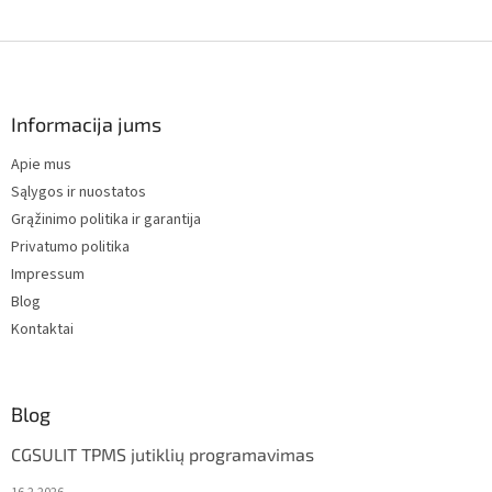
F
o
o
t
Informacija jums
e
Apie mus
r
Sąlygos ir nuostatos
Grąžinimo politika ir garantija
Privatumo politika
Impressum
Blog
Kontaktai
Blog
CGSULIT TPMS jutiklių programavimas