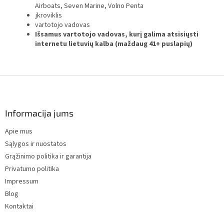
Airboats, Seven Marine, Volno Penta
įkroviklis
vartotojo vadovas
Išsamus vartotojo vadovas, kurį galima atsisiųsti
internetu lietuvių kalba (maždaug 41+ puslapių)
F
o
o
t
Informacija jums
e
Apie mus
r
Sąlygos ir nuostatos
Grąžinimo politika ir garantija
Privatumo politika
Impressum
Blog
Kontaktai