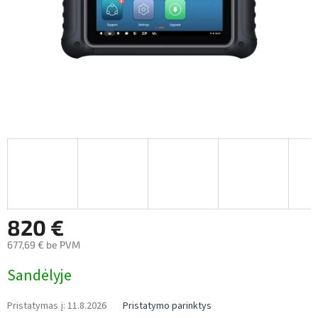
820 €
677,69 € be PVM
Measure
Sandėlyje
price:
Pristatymas į:
11.8.2026
Pristatymo parinktys