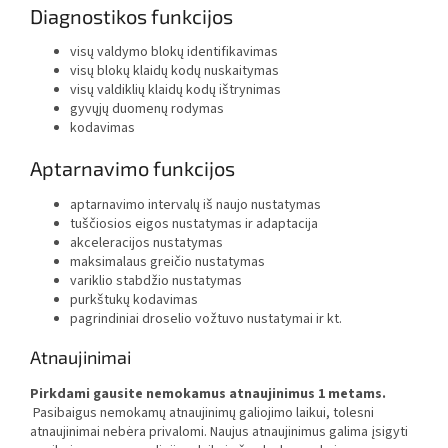
Diagnostikos funkcijos
visų valdymo blokų identifikavimas
visų blokų klaidų kodų nuskaitymas
visų valdiklių klaidų kodų ištrynimas
gyvųjų duomenų rodymas
kodavimas
Aptarnavimo funkcijos
aptarnavimo intervalų iš naujo nustatymas
tuščiosios eigos nustatymas ir adaptacija
akceleracijos nustatymas
maksimalaus greičio nustatymas
variklio stabdžio nustatymas
purkštukų kodavimas
pagrindiniai droselio vožtuvo nustatymai ir kt.
Atnaujinimai
Pirkdami gausite nemokamus atnaujinimus 1 metams.
Pasibaigus nemokamų atnaujinimų galiojimo laikui, tolesni
atnaujinimai nebėra privalomi. Naujus atnaujinimus galima įsigyti