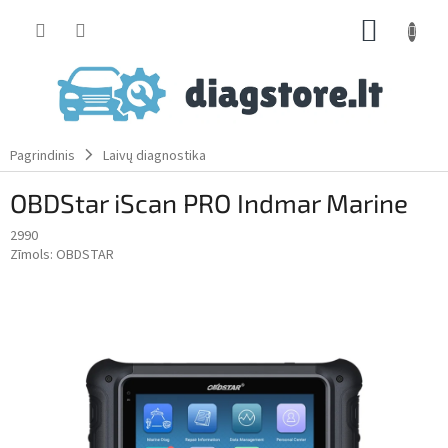
Skip
SHOPP
to
content
CART
Pagrindinis
Laivų diagnostika
OBDStar iScan PRO Indmar Marine
2990
Zīmols:
OBDSTAR