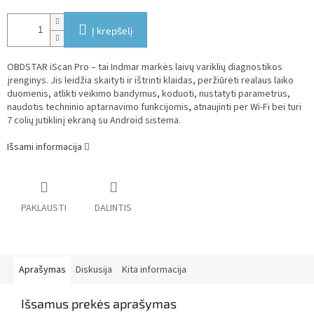
Į krepšelį
OBDSTAR iScan Pro – tai Indmar markės laivų variklių diagnostikos
įrenginys. Jis leidžia skaityti ir ištrinti klaidas, peržiūrėti realaus laiko
duomenis, atlikti veikimo bandymus, koduoti, nustatyti parametrus,
naudotis techninio aptarnavimo funkcijomis, atnaujinti per Wi-Fi bei turi
7 colių jutiklinį ekraną su Android sistema.
Išsami informacija
PAKLAUSTI
DALINTIS
Aprašymas
Diskusija
Kita informacija
Išsamus prekės aprašymas