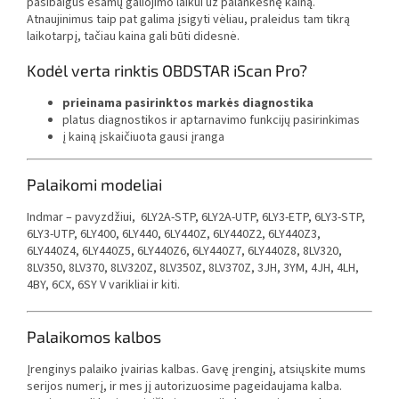
pasibaigus esamų galiojimo laikui už palankesnę kainą.
Atnaujinimus taip pat galima įsigyti vėliau, praleidus tam tikrą
laikotarpį, tačiau kaina gali būti didesnė.
Kodėl verta rinktis OBDSTAR iScan Pro?
prieinama pasirinktos markės diagnostika
platus diagnostikos ir aptarnavimo funkcijų pasirinkimas
į kainą įskaičiuota gausi įranga
Palaikomi modeliai
Indmar – pavyzdžiui,
6LY2A-STP, 6LY2A-UTP, 6LY3-ETP, 6LY3-STP,
6LY3-UTP, 6LY400, 6LY440, 6LY440Z, 6LY440Z2, 6LY440Z3,
6LY440Z4, 6LY440Z5, 6LY440Z6, 6LY440Z7, 6LY440Z8, 8LV320,
8LV350, 8LV370, 8LV320Z, 8LV350Z, 8LV370Z, 3JH, 3YM, 4JH, 4LH,
4BY, 6CX, 6SY V varikliai ir kiti.
Palaikomos kalbos
Įrenginys palaiko įvairias kalbas. Gavę įrenginį, atsiųskite mums
serijos numerį, ir mes jį autorizuosime pageidaujama kalba.