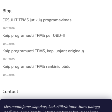
Blog
CGSULIT TPMS jutiklių programavimas
16.2.2026
Kaip programuoti TPMS per OBD-II
10.1.2025
Kaip programuoti TPMS, kopijuojant originalą
10.1.2025
Kaip programuoti TPMS rankiniu būdu
10.1.2025
Contact
info
@
diagstore.lt
Mes naudojame slapukus, kad užtikrintume Jums patogų