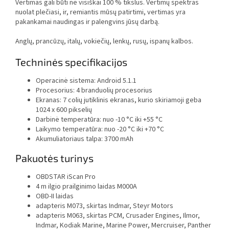
Vertimas gali būti ne visiškai 100 % tikslus. Vertimų spektras
nuolat plečiasi, ir, remiantis mūsų patirtimi, vertimas yra
pakankamai naudingas ir palengvins jūsų darbą.
A
nglų, prancūzų, italų, vokiečių, lenkų, rusų, ispanų kalbos.
Techninės specifikacijos
Operacinė sistema: Android 5.1.1
Procesorius: 4 branduolių procesorius
Ekranas: 7 colių jutiklinis ekranas, kurio skiriamoji geba
1024 x 600 pikselių
Darbinė temperatūra: nuo -10 °C iki +55 °C
Laikymo temperatūra: nuo -20 °C iki +70 °C
Akumuliatoriaus talpa: 3700 mAh
Pakuotės turinys
OBDSTAR iScan Pro
4 m ilgio prailginimo laidas M000A
OBD-II laidas
adapteris M073, skirtas Indmar, Steyr Motors
adapteris M063, skirtas PCM, Crusader Engines, Ilmor,
Indmar, Kodiak Marine, Marine Power, Mercruiser, Panther