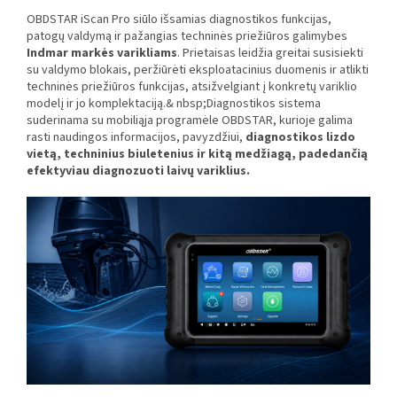
OBDSTAR iScan Pro siūlo išsamias diagnostikos funkcijas,
patogų valdymą ir pažangias techninės priežiūros galimybes
Indmar markės varikliams
. Prietaisas leidžia greitai susisiekti
su valdymo blokais, peržiūrėti eksploatacinius duomenis ir atlikti
techninės priežiūros funkcijas, atsižvelgiant į konkretų variklio
modelį ir jo komplektaciją.& nbsp;
Diagnostikos sistema
suderinama su mobiliąja programėle OBDSTAR, kurioje galima
rasti naudingos informacijos, pavyzdžiui,
diagnostikos lizdo
vietą, techninius biuletenius ir kitą medžiagą, padedančią
efektyviau diagnozuoti laivų variklius.