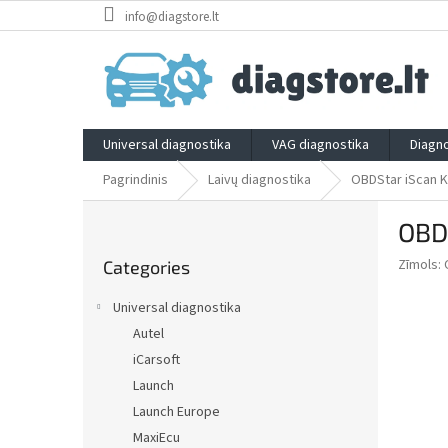
Skip
info@diagstore.lt
to
content
Universal diagnostika
VAG diagnostika
Diagno
Pagrindinis
Laivų diagnostika
OBDStar iScan 
S
OBD
i
Skip
d
Zīmols:
Categories
categories
e
b
Universal diagnostika
a
Autel
r
iCarsoft
Launch
Launch Europe
MaxiEcu