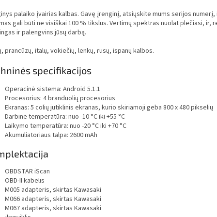
inys palaiko įvairias kalbas. Gavę įrenginį, atsiųskite mums serijos numerį
mas gali būti ne visiškai 100 % tikslus. Vertimų spektras nuolat plečiasi, ir
ngas ir palengvins jūsų darbą.
ų, prancūzų, italų, vokiečių, lenkų, rusų, ispanų kalbos.
hninės specifikacijos
Operacinė sistema: Android 5.1.1
Procesorius: 4 branduolių procesorius
Ekranas: 5 colių jutiklinis ekranas, kurio skiriamoji geba 800 x 480 pikselių
Darbinė temperatūra: nuo -10 °C iki +55 °C
Laikymo temperatūra: nuo -20 °C iki +70 °C
Akumuliatoriaus talpa: 2600 mAh
plektacija
OBDSTAR iScan
OBD-II kabelis
M005 adapteris, skirtas Kawasaki
M066 adapteris, skirtas Kawasaki
M067 adapteris, skirtas Kawasaki