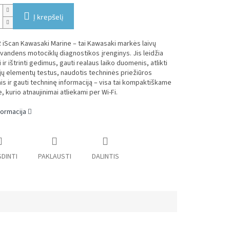
Į krepšelį
iScan Kawasaki Marine – tai Kawasaki markės laivų
ir vandens motociklų diagnostikos įrenginys. Jis leidžia
 ir ištrinti gedimus, gauti realaus laiko duomenis, atlikti
ų elementų testus, naudotis techninės priežiūros
is ir gauti techninę informaciją – visa tai kompaktiškame
, kurio atnaujinimai atliekami per Wi-Fi.
formacija
DINTI
PAKLAUSTI
DALINTIS