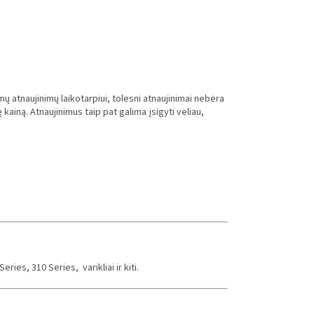
atnaujinimų laikotarpiui, tolesni atnaujinimai nebėra
ainą. Atnaujinimus taip pat galima įsigyti vėliau,
ries, 310 Series, varikliai ir kiti.