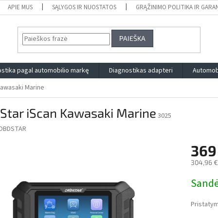
APIE MUS
SĄLYGOS IR NUOSTATOS
GRĄŽINIMO POLITIKA IR GARA
PAIEŠKA
stika pagal automobilio markę
Diagnostikas adapteri
Automobi
Kawasaki Marine
Star iScan Kawasaki Marine
3025
OBDSTAR
369
304,96 
Measure
Sandė
price:
Pristatym