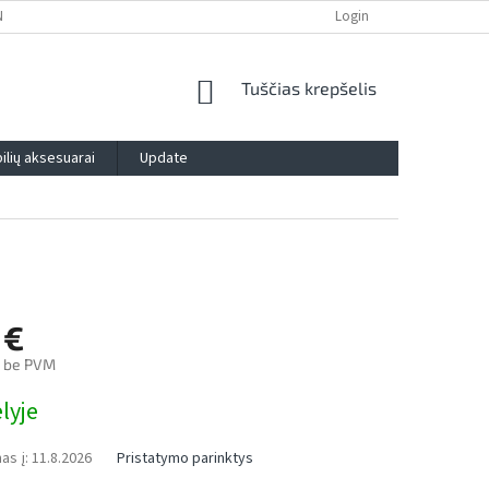
NTIJA
PRIVATUMO POLITIKA
IMPRESSUM
Login
BLOG
KONTAK
SHOPPING
Tuščias krepšelis
CART
lių aksesuarai
Update
 €
€ be PVM
lyje
as į:
11.8.2026
Pristatymo parinktys