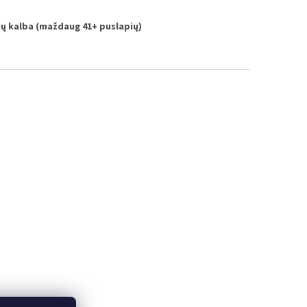
vių kalba (maždaug 41+ puslapių)