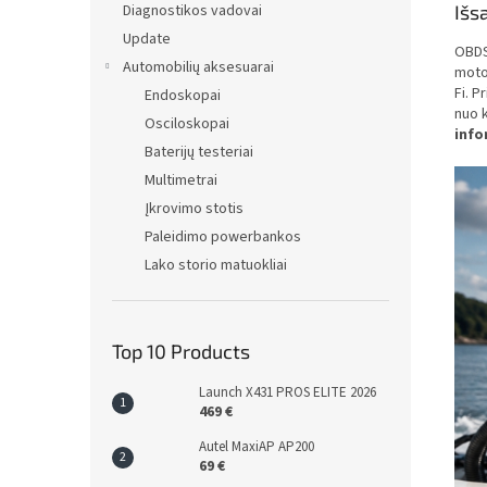
Diagnostikos vadovai
Išs
Update
OBDS
Automobilių aksesuarai
motoc
Fi.
Pr
Endoskopai
nuo k
Osciloskopai
info
Baterijų testeriai
Multimetrai
Įkrovimo stotis
Paleidimo powerbankos
Lako storio matuokliai
Top 10 Products
Launch X431 PROS ELITE 2026
469 €
Autel MaxiAP AP200
69 €