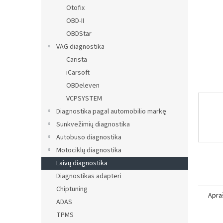
Otofix
OBD-II
OBDStar
VAG diagnostika
Carista
iCarsoft
OBDeleven
VCPSYSTEM
Diagnostika pagal automobilio markę
Sunkvežimių diagnostika
Autobuso diagnostika
Motociklų diagnostika
Laivų diagnostika
Diagnostikas adapteri
Chiptuning
Apra
ADAS
TPMS