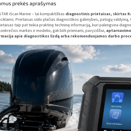
amus prekės aprašymas
TAR iScan Marine – tai kompaktiškas
diagnostinis prietaisas, skirtas 
iklams. Prietaisas siūlo plačias diagnostikos galimybes, patogų valdymą, t
ietaisas taip pat teikia praktinę techninę informaciją, kuri palengvina diagn
onkrečios markės ir modelio, gali būti prieinami, pavyzdžiui,
aptarnavimo 
rmacija apie diagnostikos lizdą arba rekomenduojamos darbo pro