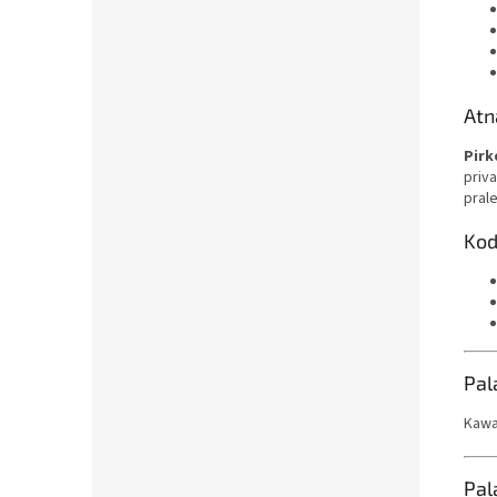
Atn
Pirk
priva
prale
Kod
Pal
Kawa
Pal