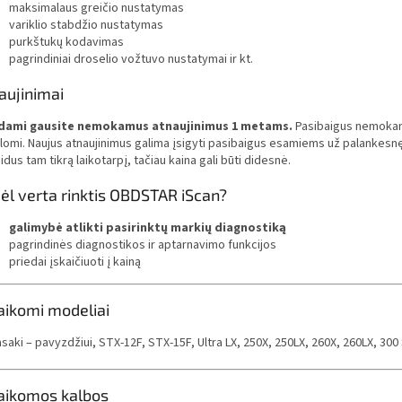
maksimalaus greičio nustatymas
variklio stabdžio nustatymas
purkštukų kodavimas
pagrindiniai droselio vožtuvo nustatymai ir kt.
aujinimai
dami gausite nemokamus atnaujinimus 1 metams.
Pasibaigus nemokamų 
lomi. Naujus atnaujinimus galima įsigyti pasibaigus esamiems už palankesnę k
idus tam tikrą laikotarpį, tačiau kaina gali būti didesnė.
ėl verta rinktis OBDSTAR iScan?
galimybė atlikti pasirinktų markių diagnostiką
pagrindinės diagnostikos ir aptarnavimo funkcijos
priedai įskaičiuoti į kainą
aikomi modeliai
saki – pavyzdžiui,
STX-12F, STX-15F, Ultra LX, 250X, 250LX, 260X, 260LX, 300 Se
aikomos kalbos