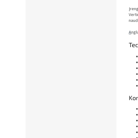
Įreng
Verti
naudi
A
ngl
Tec
Kom