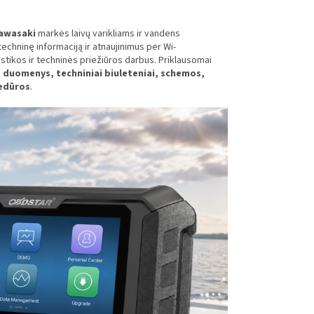
Kawasaki
markės laivų varikliams ir vandens
echninę informaciją ir atnaujinimus per Wi-
ostikos ir techninės priežiūros darbus. Priklausomai
duomenys, techniniai biuleteniai, schemos,
cedūros
.