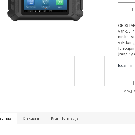
OBDSTAR 
variklių 
nuskaityti
vykdomųj
funkcijom
įrenginyje
Išsami in
SPAUS
šymas
Diskusija
Kita informacija