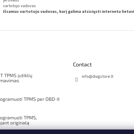
įkroviklis
vartotojo vadovas
Išsamus vartotojo vadovas, kurį galima atsisiųsti internetu lietu
Contact
T TPMS jutiklių
info
@
diagstore.lt
amavimas
rogramuoti TPMS per OBD-II
rogramuoti TPMS,
jant originalą