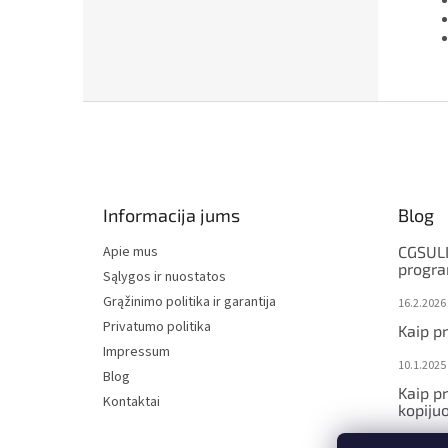
F
o
o
t
e
Informacija jums
Blog
r
Apie mus
CGSULI
progr
Sąlygos ir nuostatos
Grąžinimo politika ir garantija
16.2.2026
Privatumo politika
Kaip p
Impressum
10.1.2025
Blog
Kaip p
Kontaktai
kopijuo
10.1.2025