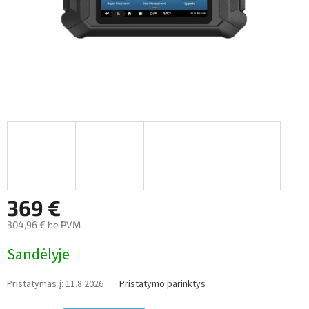
369 €
304,96 € be PVM
Measure
Sandėlyje
price:
Pristatymas į:
11.8.2026
Pristatymo parinktys