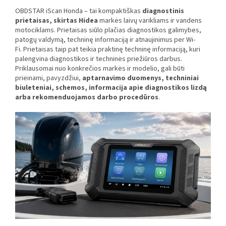
OBDSTAR iScan Honda – tai kompaktiškas
diagnostinis
prietaisas, skirtas Hidea
markės laivų varikliams ir vandens
motociklams. Prietaisas siūlo plačias diagnostikos galimybes,
patogų valdymą, techninę informaciją ir atnaujinimus per Wi-
Fi.
Prietaisas taip pat teikia praktinę techninę informaciją, kuri
palengvina diagnostikos ir techninės priežiūros darbus.
Priklausomai nuo konkrečios markės ir modelio, gali būti
prieinami, pavyzdžiui,
aptarnavimo duomenys, techniniai
biuleteniai, schemos, informacija apie diagnostikos lizdą
arba rekomenduojamos darbo procedūros
.