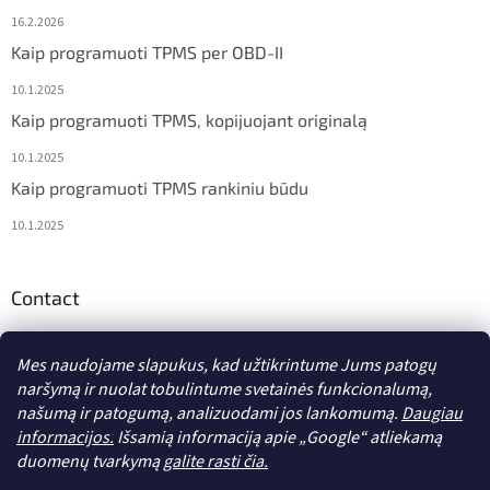
16.2.2026
Kaip programuoti TPMS per OBD-II
10.1.2025
Kaip programuoti TPMS, kopijuojant originalą
10.1.2025
Kaip programuoti TPMS rankiniu būdu
10.1.2025
Contact
info
@
diagstore.lt
Mes naudojame slapukus, kad užtikrintume Jums patogų
naršymą ir nuolat tobulintume svetainės funkcionalumą,
našumą ir patogumą, analizuodami jos lankomumą.
Daugiau
informacijos.
Išsamią informaciją apie „Google“ atliekamą
duomenų tvarkymą
galite rasti čia.