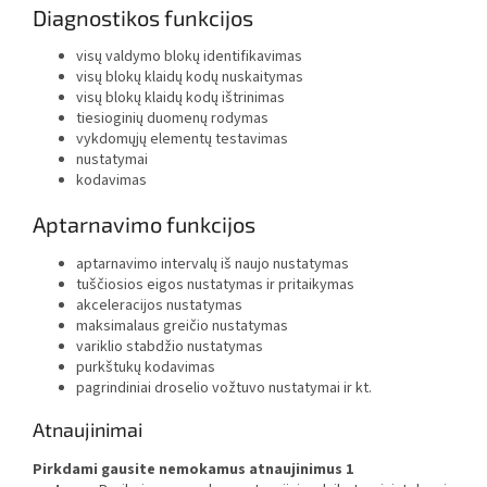
Diagnostikos funkcijos
visų valdymo blokų identifikavimas
visų blokų klaidų kodų nuskaitymas
visų blokų klaidų kodų ištrinimas
tiesioginių duomenų rodymas
vykdomųjų elementų testavimas
nustatymai
kodavimas
Aptarnavimo funkcijos
aptarnavimo intervalų iš naujo nustatymas
tuščiosios eigos nustatymas ir pritaikymas
akceleracijos nustatymas
maksimalaus greičio nustatymas
variklio stabdžio nustatymas
purkštukų kodavimas
pagrindiniai droselio vožtuvo nustatymai ir kt.
Atnaujinimai
Pirkdami gausite nemokamus atnaujinimus 1