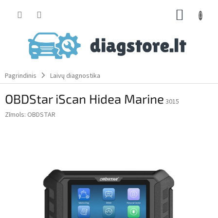
Skip
SHOPP
to
content
CART
Pagrindinis
Laivų diagnostika
OBDStar iScan Hidea Marine
3015
Zīmols:
OBDSTAR