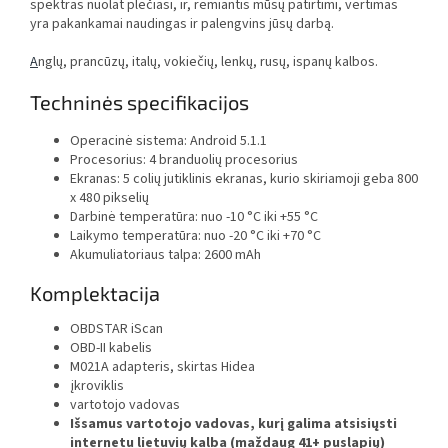
spektras nuolat plečiasi, ir, remiantis mūsų patirtimi, vertimas
yra pakankamai naudingas ir palengvins jūsų darbą.
A
nglų, prancūzų, italų, vokiečių, lenkų, rusų, ispanų kalbos.
Techninės specifikacijos
Operacinė sistema: Android 5.1.1
Procesorius: 4 branduolių procesorius
Ekranas: 5 colių jutiklinis ekranas, kurio skiriamoji geba 800
x 480 pikselių
Darbinė temperatūra: nuo -10 °C iki +55 °C
Laikymo temperatūra: nuo -20 °C iki +70 °C
Akumuliatoriaus talpa: 2600 mAh
Komplektacija
OBDSTAR iScan
OBD-II kabelis
M021A adapteris, skirtas Hidea
įkroviklis
vartotojo vadovas
Išsamus vartotojo vadovas, kurį galima atsisiųsti
internetu lietuvių kalba (maždaug 41+ puslapių)