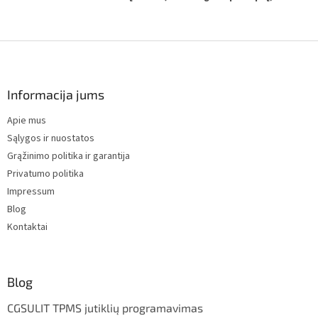
F
o
o
t
Informacija jums
e
Apie mus
r
Sąlygos ir nuostatos
Grąžinimo politika ir garantija
Privatumo politika
Impressum
Blog
Kontaktai
Blog
CGSULIT TPMS jutiklių programavimas