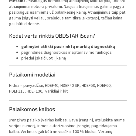
metams.
Pasibaigus nemokamų atnaujinimų laikotarpiui, tolesni
atnaujinimai nebėra privalomi. Naujus atnaujinimus galima įsigyti
pasibaigus esamiems už palankesnę kainą. Atnaujinimus taip pat
galima įsigyti vėliau, praleidus tam tikrą laikotarpį, tačiau kaina
gali būti didesnė.
Kodėl verta rinktis OBDSTAR iScan?
galimybė atlikti pasirinktų markių diagnostiką
pagrindinės diagnostikos ir aptarnavimo funkcijos
priedai įskaičiuoti į kainą
Palaikomi modeliai
Hidea – pavyzdžiui,
HDEF40, HDEF40 SK, HDEF50, HDEF60,
HDEF115, HDEF130, varikliai ir kiti.
Palaikomos kalbos
Įrenginys palaiko įvairias kalbas. Gavę įrenginį, atsiųskite mums
serijos numerį, ir mes autorizuosime įrenginį pageidaujama
kalba. Vertimas gali būti ne visiškai 100 % tikslus. Vertimų