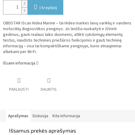
Į krepšelį
OBDSTAR iScan Hidea Marine – tai Hidea markės laivų variklių ir vandens
motociklų diagnostikos įrenginys. Jis leidžia nuskaityti ir ištrinti
gedimus, gauti realaus laiko duomenis, atlikti vykdomųjų elementų
testus, naudotis techninės priežiūros funkcijomis ir gauti techninę
informaciją – visa tai kompaktiškame įrenginyje, kurio atnaujinimai
atliekami per Wi-Fi.
Išsami informacija
PAKLAUSTI
DALINTIS
Aprašymas
Diskusija
Kita informacija
Išsamus prekės aprašymas