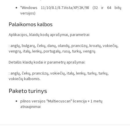
"Windows 11/10/8.1/8.7.Vista/XP/2K/98 (32 ir 64 bitų
versijos)
Palaikomos kalbos
Aplikacijos, klaidų kodų aprašymai, parametrai:
: anglų, bulgarų, čekų, danų, olandų, prancūzų, kroatų, vokiečių,
vengrų, italų, lenkų, portugalų, rusų, turkų, vengrų.
Detalūs klaidų kodai ir parametrų aprašymai:
: anglų, čekų, prancūzų, vokiečių, italų, lenkų, turkų, turkų,
vokiečių kalbomis.
Paketo turinys
pilnos versijos "Multiecuscan" licencija + 1 metų
atnaujinimai
F