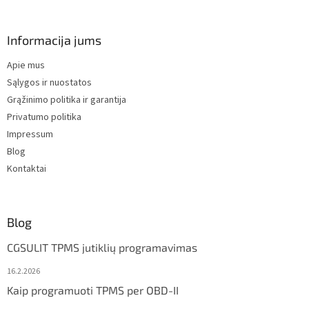
o
o
t
Informacija jums
e
Apie mus
r
Sąlygos ir nuostatos
Grąžinimo politika ir garantija
Privatumo politika
Impressum
Blog
Kontaktai
Blog
CGSULIT TPMS jutiklių programavimas
16.2.2026
Kaip programuoti TPMS per OBD-II