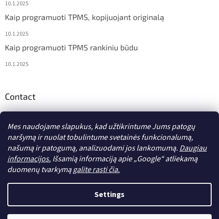
10.1.2025
Kaip programuoti TPMS, kopijuojant originalą
10.1.2025
Kaip programuoti TPMS rankiniu būdu
10.1.2025
Contact
info
@
diagstore.lt
Mes naudojame slapukus, kad užtikrintume Jums patogų
naršymą ir nuolat tobulintume svetainės funkcionalumą,
našumą ir patogumą, analizuodami jos lankomumą.
Daugiau
informacijos.
Išsamią informaciją apie „Google“ atliekamą
duomenų tvarkymą
galite rasti čia.
Sukurta Shoptet
Settings
Autorių teisės 2026
diagstore.lt
. Visos teisės saugomos.