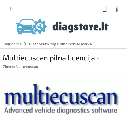
Skip
SHOPP
to
content
CART
Pagrindinis
Diagnostika pagal automobilio markę
Multiecuscan pilna licencija
71
Zīmols:
Multiecuscan