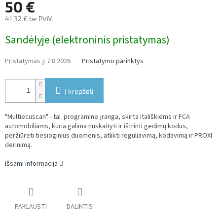
50 €
41,32 € be PVM
Measure
Sandėlyje (elektroninis pristatymas)
price:
Pristatymas į:
7.8.2026
Pristatymo parinktys
Į krepšelį
"Multiecuscan" - tai programinė įranga, skirta itališkiems ir FCA
automobiliams, kuria galima nuskaityti ir ištrinti gedimų kodus,
peržiūrėti tiesioginius duomenis, atlikti reguliavimą, kodavimą ir PROXI
derinimą.
Išsami informacija
PAKLAUSTI
DALINTIS