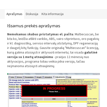
Aprašymas
Diskusija
Kita informacija
Išsamus prekės aprašymas
Nemokamas skubus pristatymas el. paštu
. Multiecuscan, be
kita ko, leidžia atlikti variklio, ABS, vairo stiprintuvo, oro pagalvių
ir kt. diagnostiką, serviso intervalų atstatymą, DPF regeneraciją
ir daugelį kitų funkcijų. Gausite originalią "Multiecuscan" licenciją,
kurią galima atsisiųsti ir aktyvuoti internetu; tai visada
galutinė
versija su 1 metų atnaujinimu
- praėjus 12 mėnesių nuo
aktyvacijos, programa toliau veikia pilna versija, tačiau
neįmanoma atsisiųsti atnaujinimų.