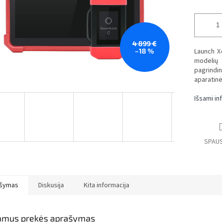
4 899 €
–18 %
Launch X4
modelių 
pagrindi
aparatinė
Išsami in
SPAUS
šymas
Diskusija
Kita informacija
amus prekės aprašymas