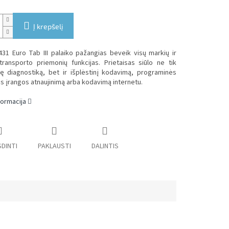
Į krepšelį
31 Euro Tab III palaiko pažangias beveik visų markių ir
transporto priemonių funkcijas. Prietaisas siūlo ne tik
nę diagnostiką, bet ir išplėstinį kodavimą, programinės
s įrangos atnaujinimą arba kodavimą internetu.
formacija
DINTI
PAKLAUSTI
DALINTIS