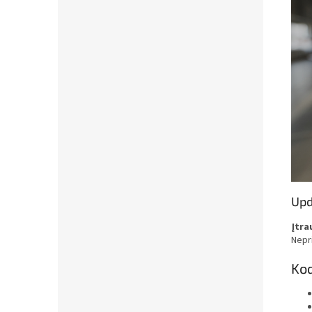
Upd
Įtra
Nepri
Kod