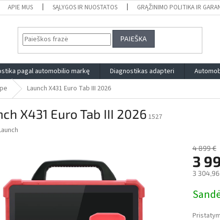
APIE MUS
SĄLYGOS IR NUOSTATOS
GRĄŽINIMO POLITIKA IR GARA
PAIEŠKA
stika pagal automobilio markę
Diagnostikas adapteri
Automobi
ope
Launch X431 Euro Tab III 2026
ch X431 Euro Tab III 2026
1527
Launch
4 899 €
3 9
3 304,96
Measure
Sandė
price:
Pristatym