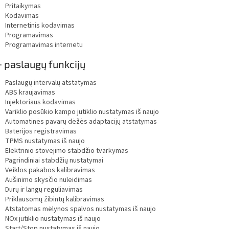
Pritaikymas
Kodavimas
Internetinis kodavimas
Programavimas
Programavimas internetu
 paslaugų funkcijų
Paslaugų intervalų atstatymas
ABS kraujavimas
Injektoriaus kodavimas
Variklio posūkio kampo jutiklio nustatymas iš naujo
Automatinės pavarų dėžės adaptacijų atstatymas
Baterijos registravimas
TPMS nustatymas iš naujo
Elektrinio stovėjimo stabdžio tvarkymas
Pagrindiniai stabdžių nustatymai
Veiklos pakabos kalibravimas
Aušinimo skysčio nuleidimas
Durų ir langų reguliavimas
Priklausomų žibintų kalibravimas
Atstatomas mėlynos spalvos nustatymas iš naujo
NOx jutiklio nustatymas iš naujo
Start/Stop nustatymas iš naujo