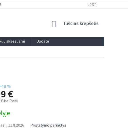
NTIJA
PRIVATUMO POLITIKA
IMPRESSUM
Login
BLOG
KONTAK
SHOPPING
Tuščias krepšelis
CART
lių aksesuarai
Update
–18 %
99 €
 € be PVM
lyje
as į:
11.8.2026
Pristatymo parinktys