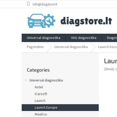
Skip
info@diagstore.lt
to
content
Universal diagnostika
VAG diagnostika
Diagno
Pagrindinis
Universal diagnostika
Launch Eur
S
Laun
i
Skip
d
Zīmols:
Categories
categories
e
b
Universal diagnostika
a
Autel
r
iCarsoft
Launch
Launch Europe
MaxiEcu