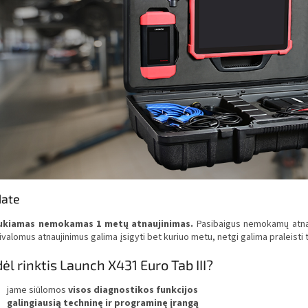
ate
ukiamas nemokamas 1 metų atnaujinimas.
Pasibaigus nemokamų atnauj
valomus atnaujinimus galima įsigyti bet kuriuo metu, netgi galima praleisti ta
ėl rinktis Launch X431 Euro Tab III?
jame siūlomos
visos diagnostikos funkcijos
galingiausią techninę ir programinę įrangą