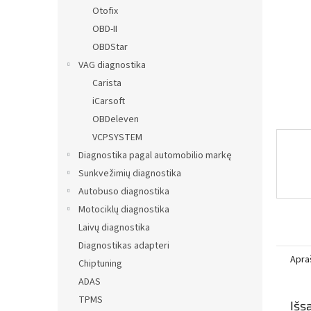
Otofix
OBD-II
OBDStar
VAG diagnostika
Carista
iCarsoft
OBDeleven
VCPSYSTEM
Diagnostika pagal automobilio markę
Sunkvežimių diagnostika
Autobuso diagnostika
Motociklų diagnostika
Laivų diagnostika
Diagnostikas adapteri
Apra
Chiptuning
ADAS
TPMS
Išs