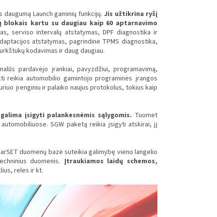
s daugumą Launch gaminių funkcijų.
Jis užtikrina ryšį
ų blokais kartu su daugiau kaip 60 aptarnavimo
as, serviso intervalų atstatymas, DPF diagnostika ir
daptacijos atstatymas, pagrindinė TPMS diagnostika,
purkštukų kodavimas ir daug daugiau.
ginalūs pardavėjo įrankiai, pavyzdžiui, programavimą,
kti reikia automobilio gamintojo programinės įrangos
riuo įrenginiu ir palaiko naujus protokolus, tokius kaip
galima įsigyti palankesnėmis sąlygomis.
Tuomet
automobiliuose. SGW paketą reikia įsigyti atskirai, jį
CarSET duomenų bazė suteikia galimybę vieno langelio
 techninius duomenis.
Įtraukiamos laidų schemos,
ius, reles ir kt.