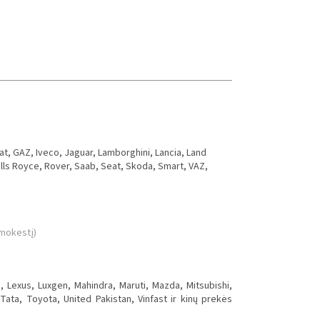
iat, GAZ, Iveco, Jaguar, Lamborghini, Lancia, Land
lls Royce, Rover, Saab, Seat, Skoda, Smart, VAZ,
 mokestį)
a, Lexus, Luxgen, Mahindra, Maruti, Mazda, Mitsubishi,
ta, Toyota, United Pakistan, Vinfast ir kinų prekės