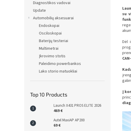
Diagnostikos vadovai
Lau
Update
su v
Automobilių aksesuarai
funk
rege
Endoskopai
akum
Osciloskopai
Baterijų testeriai
Dėl 
prog
Multimetrai
prenu
Įkrovimo stotis
CAN-
Paleidimo powerbankos
Kada
Lako storio matuokliai
įren
galim
Į ko
Top 10 Products
prin
diag
Launch X431 PROS ELITE 2026
469 €
Autel MaxiAP AP200
69 €