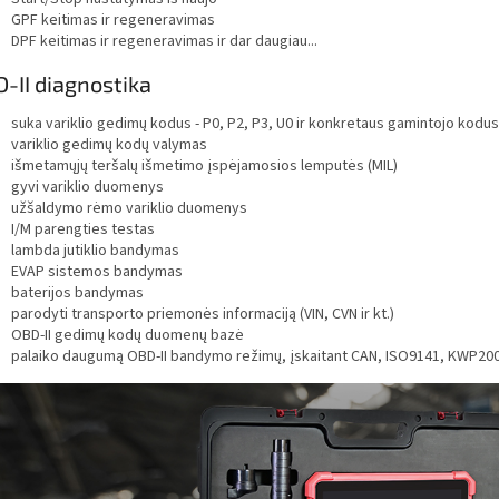
GPF keitimas ir regeneravimas
DPF keitimas ir regeneravimas ir dar daugiau...
-II diagnostika
suka variklio gedimų kodus - P0, P2, P3, U0 ir konkretaus gamintojo kodus P1
variklio gedimų kodų valymas
išmetamųjų teršalų išmetimo įspėjamosios lemputės (MIL)
gyvi variklio duomenys
užšaldymo rėmo variklio duomenys
I/M parengties testas
lambda jutiklio bandymas
EVAP sistemos bandymas
baterijos bandymas
parodyti transporto priemonės informaciją (VIN, CVN ir kt.)
OBD-II gedimų kodų duomenų bazė
palaiko daugumą OBD-II bandymo režimų, įskaitant CAN, ISO9141, KWP20