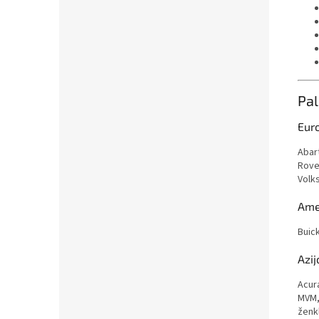
Pal
Eur
Abart
Rove
Volk
Amer
Buick
Azij
Acur
MVM,
ženkl