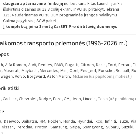
daugiau aptarnavimo funkcijų
nei bet kuris kitas Launch įrankis
išskirtinis dizainas su 13,3 colių ekranu ir VCI su pritaikytu ekranu
J2534 suderinamas VCI su OEM programinės įrangos palaikymu
Galima įsigyti visą SGW paketą
Į komplektą įeina 1 metų CarSET Pro dirbtuvių duomenys
aikomos transporto priemonės (1996-2026 m.)
opos
h, Alfa Romeo, Audi, Bentley, BMW, Bugatti, Citroen, Dacia, Ford, Ferrari, F
r, Maserati, Maybach, Mercedes, Mini, Opel, Peugeot, Porsche, Renault, Ro
swagen, Volvo, Borgward, Aston Martin,
McLaren
(už papildomą mokestį)
ikietiški
, Cadillac, Chevrolet, Dodge, Ford, GM, Jeep, Lincoln,
Tesla (už papildomą
os
a, Daewoo, Daihatsu, HM, Holden, Honda, Hyundai, Ikco, Infiniti, Isuzu, Ki
 Nissan, Perodua, Proton, Samsung, Saipa, Ssangyong, Subaru, Suzuki, Ta
ai