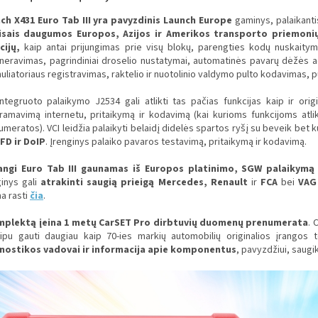
nch X431
Euro Tab III
yra pavyzdinis
Launch Europe
gaminys, palaikanti
isais daugumos Europos, Azijos ir Amerikos transporto priemoni
cijų,
kaip antai
prijungimas prie visų blokų, parengties kodų nuskaitym
neravimas, pagrindiniai droselio nustatymai, automatinės pavarų dėžės a
uliatoriaus registravimas, raktelio ir nuotolinio valdymo pulto kodavimas, 
integruoto palaikymo J2534 gali atlikti tas pačias funkcijas kaip ir ori
ramavimą internetu, pritaikymą ir kodavimą (kai kurioms funkcijoms atli
meratos). VCI leidžia palaikyti belaidį didelės spartos ryšį su beveik bet ku
FD ir DoIP
. Įrenginys palaiko pavaros testavimą, pritaikymą ir kodavimą.
ngi Euro Tab III gaunamas iš Europos platinimo, SGW palaikymą 
ginys gali
atrakinti saugią prieigą
Mercedes, Renault
ir
FCA
bei
VAG
a rasti
čia
.
mplektą įeina 1 metų CarSET Pro dirbtuvių duomenų prenumerata
. 
cipu gauti daugiau kaip 70-ies markių automobilių originalios įrangos
nostikos vadovai ir informacija apie komponentus
, pavyzdžiui, saugikl