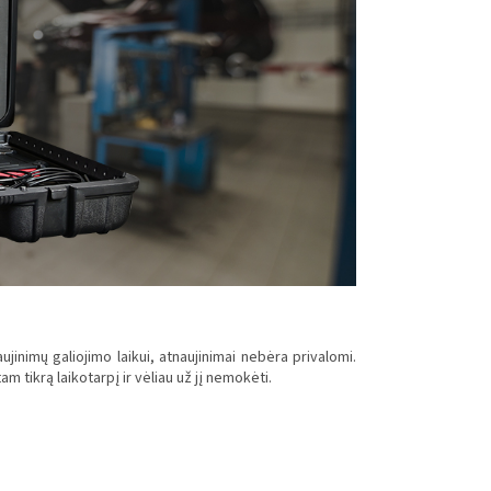
inimų galiojimo laikui, atnaujinimai nebėra privalomi.
m tikrą laikotarpį ir vėliau už jį nemokėti.