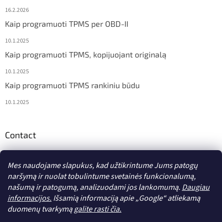
16.2.2026
Kaip programuoti TPMS per OBD-II
10.1.2025
Kaip programuoti TPMS, kopijuojant originalą
10.1.2025
Kaip programuoti TPMS rankiniu būdu
10.1.2025
Contact
info
@
diagstore.lt
Mes naudojame slapukus, kad užtikrintume Jums patogų
naršymą ir nuolat tobulintume svetainės funkcionalumą,
našumą ir patogumą, analizuodami jos lankomumą.
Daugiau
informacijos.
Išsamią informaciją apie „Google“ atliekamą
duomenų tvarkymą
galite rasti čia.