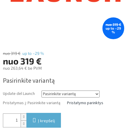
nuo 319 €
up to –29
%
nuo 319 €
up to –29 %
nuo
319 €
nuo
263,64 €
be PVM
Measure
Pasirinkite variantą
price:
Update dėl Launch
Pristatymas į:
Pasirinkite variantą
Pristatymo parinktys
Į krepšelį