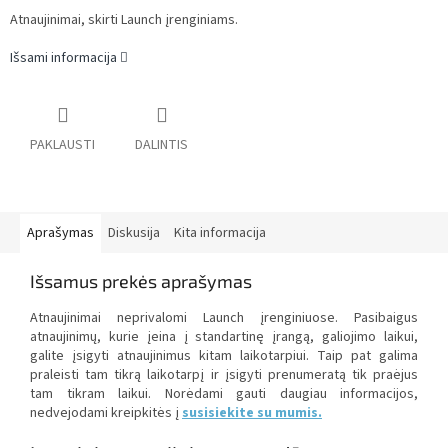
Atnaujinimai, skirti Launch įrenginiams.
Išsami informacija
PAKLAUSTI
DALINTIS
Aprašymas
Diskusija
Kita informacija
Išsamus prekės aprašymas
Atnaujinimai neprivalomi Launch įrenginiuose. Pasibaigus
atnaujinimų, kurie įeina į standartinę įrangą, galiojimo laikui,
galite įsigyti atnaujinimus kitam laikotarpiui. Taip pat galima
praleisti tam tikrą laikotarpį ir įsigyti prenumeratą tik praėjus
tam tikram laikui. Norėdami gauti daugiau informacijos,
nedvejodami kreipkitės į
susisiekite su mumis.