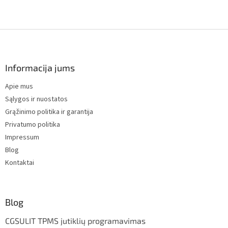
F
o
o
t
Informacija jums
e
Apie mus
r
Sąlygos ir nuostatos
Grąžinimo politika ir garantija
Privatumo politika
Impressum
Blog
Kontaktai
Blog
CGSULIT TPMS jutiklių programavimas