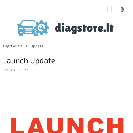
Skip
SHOPP
to
content
CART
Pagrindinis
Update
Launch Update
Zīmols:
Launch