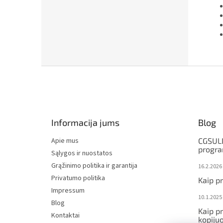
F
o
o
t
e
Informacija jums
Blog
r
Apie mus
CGSULI
progr
Sąlygos ir nuostatos
Grąžinimo politika ir garantija
16.2.2026
Privatumo politika
Kaip p
Impressum
10.1.2025
Blog
Kaip p
Kontaktai
kopijuo