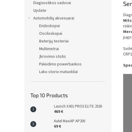
Sen
Diagnostikos vadovai
Update
Diag
Automobilių aksesuarai
Mits
Endoskopai
rinki
Mer
Osciloskopai
papr
Baterijų testeriai
Suder
Multimetrai
CRP1
Įkrovimo stotis
Paleidimo powerbankos
Spec
Lako storio matuokliai
Top 10 Products
Launch X431 PROS ELITE 2026
469 €
Autel MaxiAP AP200
69 €