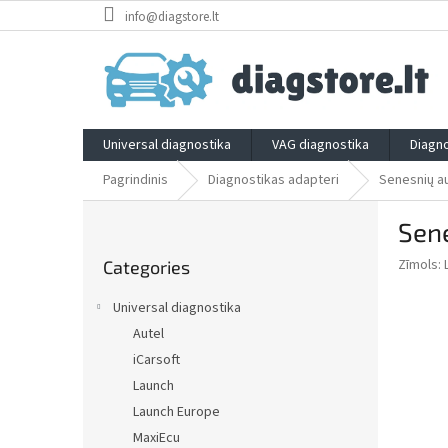
Skip
info@diagstore.lt
to
content
Universal diagnostika
VAG diagnostika
Diagno
Pagrindinis
Diagnostikas adapteri
Senesnių au
S
Sene
i
Skip
d
Zīmols:
Categories
categories
e
b
Universal diagnostika
a
Autel
r
iCarsoft
Launch
Launch Europe
MaxiEcu