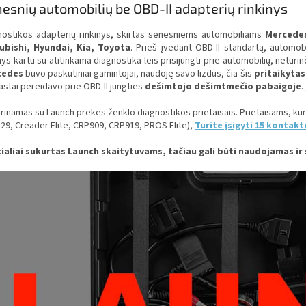
esnių automobilių be OBD-II adapterių rinkinys
nostikos adapterių rinkinys, skirtas senesniems automobiliams
Mercedes
ubishi, Hyundai, Kia, Toyota
. Prieš įvedant OBD-II standartą, automob
nys kartu su atitinkama diagnostika leis prisijungti prie automobilių, neturi
cedes
buvo paskutiniai gamintojai, naudoję savo lizdus, čia šis
pritaikytas
astai pereidavo prie OBD-II jungties
dešimtojo dešimtmečio pabaigoje
.
inamas su Launch prekės ženklo diagnostikos prietaisais. Prietaisams, kurie
29, Creader Elite, CRP909, CRP919, PROS Elite),
Turite įsigyti 15 kontakt
ialiai sukurtas Launch skaitytuvams, tačiau gali būti naudojamas ir s