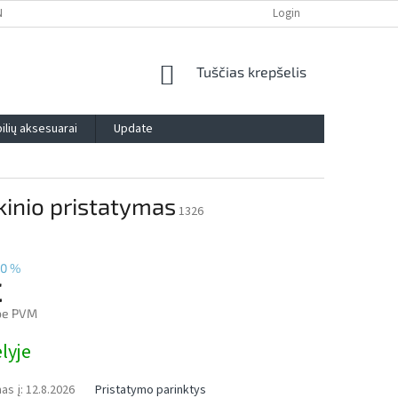
NTIJA
PRIVATUMO POLITIKA
IMPRESSUM
Login
BLOG
KONTAK
SHOPPING
Tuščias krepšelis
CART
lių aksesuarai
Update
kinio pristatymas
1326
0 %
€
be PVM
lyje
as į:
12.8.2026
Pristatymo parinktys