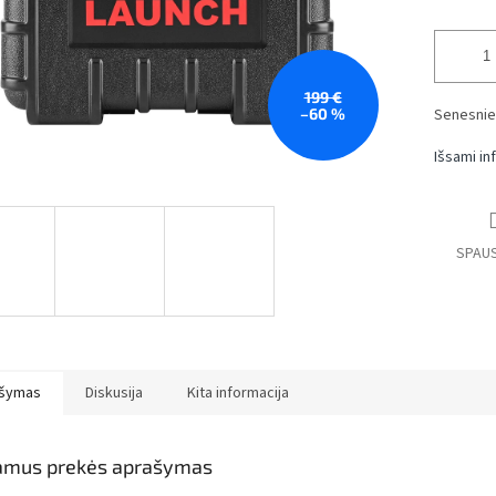
199 €
–60 %
Senesniem
Išsami in
SPAUS
šymas
Diskusija
Kita informacija
amus prekės aprašymas