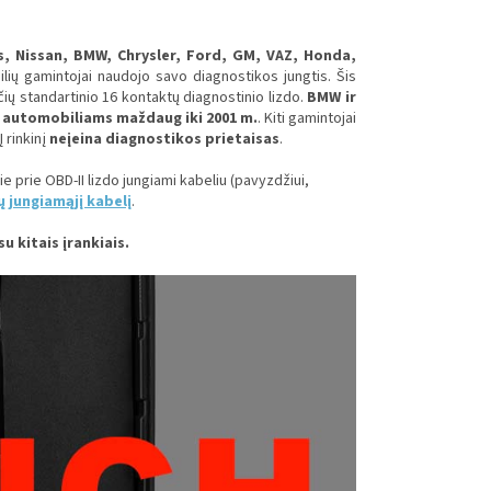
, Nissan, BMW, Chrysler, Ford, GM, VAZ, Honda,
ilių gamintojai naudojo savo diagnostikos jungtis. Šis
nčių standartinio 16 kontaktų diagnostinio lizdo.
BMW ir
 automobiliams maždaug iki 2001 m.
. Kiti gamintojai
 Į rinkinį
neįeina diagnostikos prietaisas
.
 prie OBD-II lizdo jungiami kabeliu (pavyzdžiui,
ų jungiamąjį kabelį
.
u kitais įrankiais.