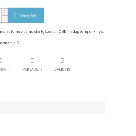
Į krepšelį
s automobiliams skirtų Launch OBD-II adapterių rinkinys.
formacija
DINTI
PAKLAUSTI
DALINTIS