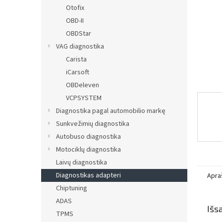
Otofix
OBD-II
OBDStar
VAG diagnostika
Carista
iCarsoft
OBDeleven
VCPSYSTEM
Diagnostika pagal automobilio markę
Sunkvežimių diagnostika
Autobuso diagnostika
Motociklų diagnostika
Laivų diagnostika
Diagnostikas adapteri
Apra
Chiptuning
ADAS
Išs
TPMS