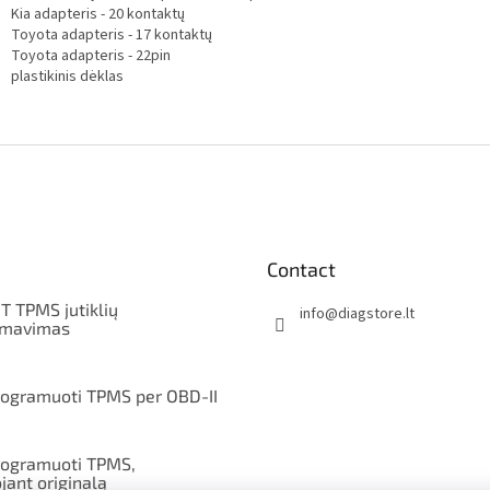
Kia adapteris - 20 kontaktų
Toyota adapteris - 17 kontaktų
Toyota adapteris - 22pin
plastikinis dėklas
Contact
T TPMS jutiklių
info
@
diagstore.lt
amavimas
rogramuoti TPMS per OBD-II
rogramuoti TPMS,
jant originalą