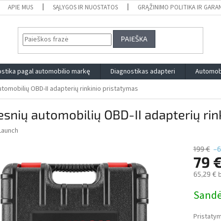
APIE MUS
SĄLYGOS IR NUOSTATOS
GRĄŽINIMO POLITIKA IR GARA
PAIEŠKA
stika pagal automobilio markę
Diagnostikas adapteri
Automobi
tomobilių OBD-II adapterių rinkinio pristatymas
snių automobilių OBD-II adapterių rin
Launch
199 €
–6
79 
65,29 € 
Measure
Sandė
price:
Pristatym