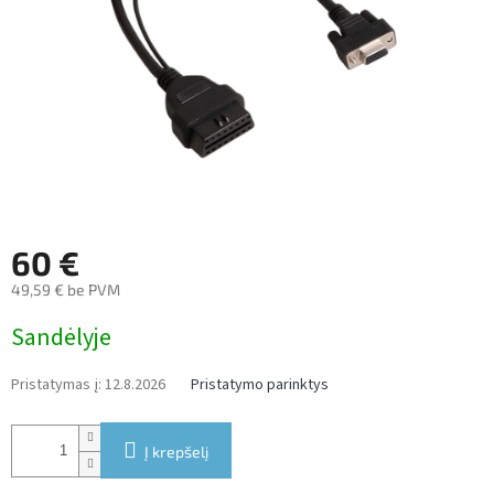
60 €
49,59 € be PVM
Measure
Sandėlyje
price:
Pristatymas į:
12.8.2026
Pristatymo parinktys
Į krepšelį