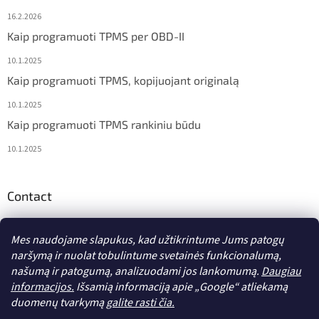
16.2.2026
Kaip programuoti TPMS per OBD-II
10.1.2025
Kaip programuoti TPMS, kopijuojant originalą
10.1.2025
Kaip programuoti TPMS rankiniu būdu
10.1.2025
Contact
info
@
diagstore.lt
Mes naudojame slapukus, kad užtikrintume Jums patogų
naršymą ir nuolat tobulintume svetainės funkcionalumą,
našumą ir patogumą, analizuodami jos lankomumą.
Daugiau
informacijos.
Išsamią informaciją apie „Google“ atliekamą
duomenų tvarkymą
galite rasti čia.