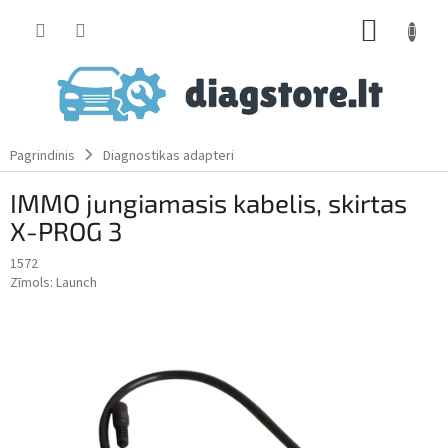
Skip
SHOPP
to
content
CART
Pagrindinis
Diagnostikas adapteri
IMMO jungiamasis kabelis, skirtas
X-PROG 3
1572
Zīmols:
Launch