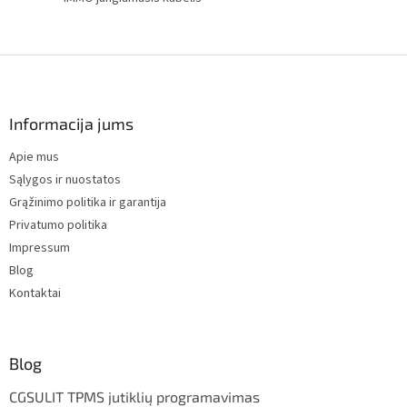
F
o
o
t
Informacija jums
e
Apie mus
r
Sąlygos ir nuostatos
Grąžinimo politika ir garantija
Privatumo politika
Impressum
Blog
Kontaktai
Blog
CGSULIT TPMS jutiklių programavimas