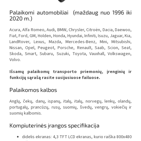
Palaikomi automobiliai (maždaug nuo 1996 iki
2020 m.)
Acura, Alfa Romeo, Audi, BMW, Chrysler, Citroën, Dacia, Daewoo,
Fiat, Ford, GM, Holden, Honda, Hyundai, Infiniti, Isuzu, Jaguar, Kia,
LandRover, Lexus, Mazda, Mercedes-Benz, Mini, Mitsubishi,
Nissan, Opel, Peugeot, Porsche, Renault, Saab, Scion, Seat,
Skoda, Smart, Subaru, Suzuki, Toyota, Vauxhall, Volkswagen,
Volvo.
Išsamų palaikomų transporto priemonių, įrenginių ir
funkcijų sąrašą rasite susijusiuose failuose.
Palaikomos kalbos
Anglų, čekų, danų, ispanų, italų, italų, norvegų, lenkų, olandų,
portugalų, prancūzų, rusų, suomių, švedų, vengrų, vokiečių ir
suomių kalbomis.
Kompiuterinės įrangos specifikacija
didelis ekranas: 4,3 TFT LCD ekranas, kurio raiška 800x480