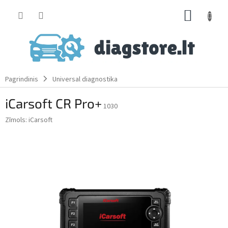
Skip
SHOPP
to
content
CART
Pagrindinis
Universal diagnostika
iCarsoft CR Pro+
1030
Zīmols:
iCarsoft