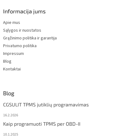
o
t
Informacija jums
e
Apie mus
r
Sąlygos ir nuostatos
Grąžinimo politika ir garantija
Privatumo politika
Impressum
Blog
Kontaktai
Blog
CGSULIT TPMS jutiklių programavimas
16.2.2026
Kaip programuoti TPMS per OBD-II
10.1.2025