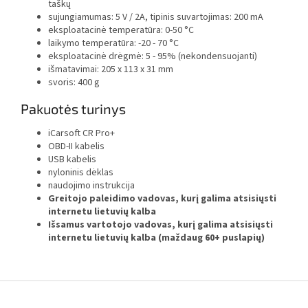
taškų
sujungiamumas: 5 V / 2A, tipinis suvartojimas: 200 mA
eksploatacinė temperatūra: 0-50 °C
laikymo temperatūra: -20 - 70 °C
eksploatacinė drėgmė: 5 - 95% (nekondensuojanti)
išmatavimai: 205 x 113 x 31 mm
svoris: 400 g
Pakuotės turinys
iCarsoft CR Pro+
OBD-II kabelis
USB kabelis
nyloninis dėklas
naudojimo instrukcija
Greitojo paleidimo vadovas, kurį galima atsisiųsti
internetu lietuvių kalba
Išsamus vartotojo vadovas, kurį galima atsisiųsti
internetu lietuvių kalba (maždaug 60+ puslapių)
F
o