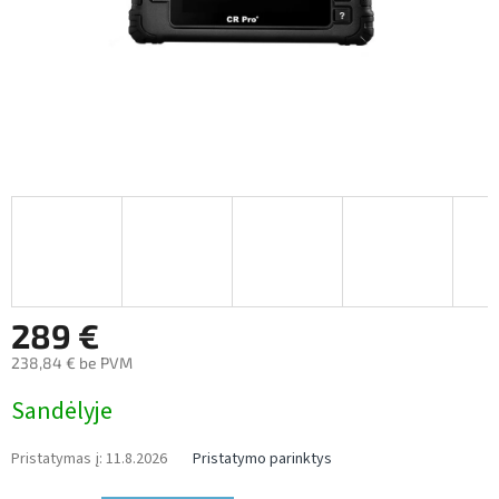
289 €
238,84 € be PVM
Measure
Sandėlyje
price:
Pristatymas į:
11.8.2026
Pristatymo parinktys