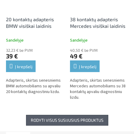
20 kontaktų adapteris
38 kontaktų adapteris
BMW visiškai laidinis
Mercedes visiškai laidinis
Sandėlyje
Sandėlyje
32,23 € be PVM
40,50 € be PVM
39 €
49 €
Į krepšelį
Į krepšelį
Adapteris, skirtas senesniems
Adapteris, skirtas senesniems
BMW automobiliams su apvaliu
Mercedes automobiliams su 38
20 kontaktų diagnostiniu lizdu.
kontaktų apvaliu diagnostiniu
lizdu.
RODYTI VISUS SUSIJUSIUS PRODUKTUS