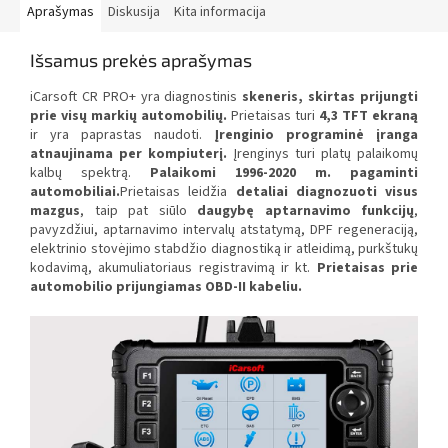
Aprašymas
Diskusija
Kita informacija
Išsamus prekės aprašymas
iCarsoft CR PRO+ yra diagnostinis
skeneris, skirtas prijungti
prie visų markių automobilių.
Prietaisas turi
4,3 TFT ekraną
ir yra paprastas naudoti.
Įrenginio programinė įranga
atnaujinama per kompiuterį.
Įrenginys turi platų palaikomų
kalbų spektrą.
Palaikomi 1996-2020 m. pagaminti
automobiliai.
Prietaisas leidžia
detaliai diagnozuoti visus
mazgus
, taip pat siūlo
daugybę aptarnavimo funkcijų
,
pavyzdžiui, aptarnavimo intervalų atstatymą, DPF regeneraciją,
elektrinio stovėjimo stabdžio diagnostiką ir atleidimą, purkštukų
kodavimą, akumuliatoriaus registravimą ir kt.
Prietaisas prie
automobilio prijungiamas OBD-II kabeliu.