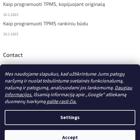
Kaip programuoti TPMS, kopijuojant originalą
10.1.2025
Kaip programuoti TPMS rankiniu būdu
10.1.2025
Contact
info
@
diagstore.lt
Mes naudojame slapukus, kad užtikrintume Jums patogų
naršymą ir nuolat tobulintume svetainės funkcionalumą,
našumą ir patogumą, analizuodami jos lankomumą.
Daugiau
informacijos.
Išsamią informaciją apie „Google“ atliekamą
duomenų tvarkymą
galite rasti čia.
Sukurta Shoptet
Settings
Autorių teisės 2026
diagstore.lt
. Visos teisės saugomos.
Accept
Redaguoti slapukų nustatymus