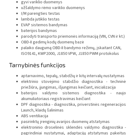
gyvi variklio duomenys
užšaldymo rėmo variklio duomenys
I/M parengties testas
lambda jutiklio testas
EVAP sistemos bandymas
baterijos bandymas
parodyti transporto priemonės informaciją (VIN, CVN ir kt.)
OBD-II gedimų kodų duomenų bazė
palaiko daugumą OBD-II bandymo režimų, įskaitant CAN,
ISO9141, KWP2000, J1850 VPW, J1850 PWM protokolus
Tarnybinės funkcijos
aptarnavimo, tepalų, stabdžių ir kitų intervalų nustatymas
elektrinio stovėjimo stabdžio diagnostika - techninė
priežiūra, įjungimas, išjungimas keičiant, inicializacija
baterijos valdymo sistemos diagnostika - naujo
akumuliatoriaus registravimas keičiant
DPF diagnostika - diagnostika, priverstinės regeneracijos
Launch, klaidų šalinimas
ABS ventiliacija
pasirinktų įrenginių avarijos duomenų atstatymas
elektroninio droselinės sklendės valdymo diagnostika -
pagrindiniai nustatymai, adaptacijų atstatymas pakeitus