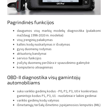
Pagrindinės funkcijos
daugumos visų markių modelių diagnostika (palaikomi
maždaug 1996-2020 m. modeliai)
visų įrenginių palaikymas
kaltės kodų nuskaitymas ir išvalymas
gyvų duomenų rodymas
aktuatorių bandymai
serviso funkcijos
įrašytų duomenų peržiūra ir spausdinimo galimybė
kompiuterio atnaujinimas
OBD-II diagnostika visų gamintojų
automobiliams
suka variklio gedimų kodus - P0, P2, P3, U0 ir konkretaus
gamintojo kodus P1, P3, U1 - nuolatiniai ir laikini gedimai
variklio gedimų kodų valymas
išmetamųjų teršalų išmetimo įspėjamosios lemputės (MIL)