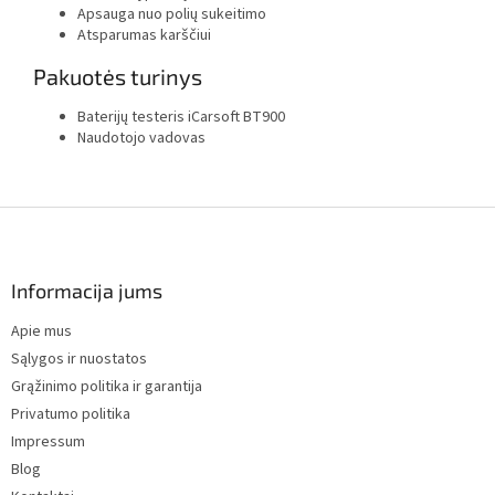
Apsauga nuo polių sukeitimo
Atsparumas karščiui
Pakuotės turinys
Baterijų testeris iCarsoft BT900
Naudotojo vadovas
F
o
o
t
Informacija jums
e
Apie mus
r
Sąlygos ir nuostatos
Grąžinimo politika ir garantija
Privatumo politika
Impressum
Blog