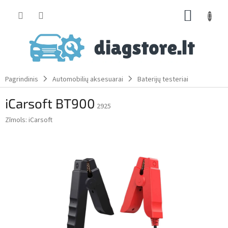
Skip
SHOPP
to
content
CART
Pagrindinis
Automobilių aksesuarai
Baterijų testeriai
iCarsoft BT900
2925
Zīmols:
iCarsoft