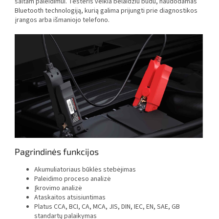
šaltam paleidimui. Testeris veikia belaidžiu būdu, naudodamas
Bluetooth technologiją, kurią galima prijungti prie diagnostikos
įrangos arba išmaniojo telefono.
Pagrindinės funkcijos
Akumuliatoriaus būklės stebėjimas
Paleidimo proceso analizė
Įkrovimo analizė
Ataskaitos atsisiuntimas
Platus CCA, BCI, CA, MCA, JIS, DIN, IEC, EN, SAE, GB
standartų palaikymas