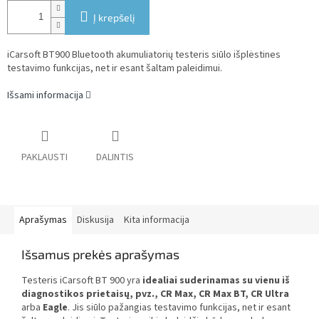
Į krepšelį
iCarsoft BT900 Bluetooth akumuliatorių testeris siūlo išplėstines
testavimo funkcijas, net ir esant šaltam paleidimui.
Išsami informacija
PAKLAUSTI
DALINTIS
Aprašymas
Diskusija
Kita informacija
Išsamus prekės aprašymas
Testeris iCarsoft BT 900 yra
idealiai suderinamas su vienu iš
diagnostikos prietaisų, pvz., CR Max, CR Max BT, CR Ultra
arba
Eagle
. Jis siūlo pažangias testavimo funkcijas, net ir esant