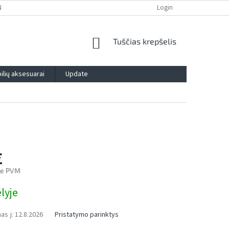
NTIJA
PRIVATUMO POLITIKA
IMPRESSUM
Login
BLOG
KONTAK
SHOPPING
Tuščias krepšelis
CART
lių aksesuarai
Update
€
be PVM
lyje
as į:
12.8.2026
Pristatymo parinktys