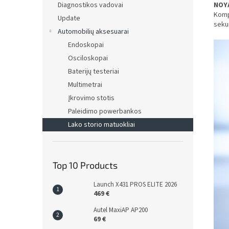
Diagnostikos vadovai
NOY
Kompl
Update
sekun
Automobilių aksesuarai
Endoskopai
Osciloskopai
Baterijų testeriai
Multimetrai
Įkrovimo stotis
Paleidimo powerbankos
Lako storio matuokliai
Top 10 Products
Launch X431 PROS ELITE 2026
469 €
Autel MaxiAP AP200
69 €