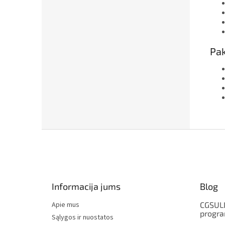
Pak
F
o
o
t
e
Informacija jums
Blog
r
Apie mus
CGSULI
progr
Sąlygos ir nuostatos