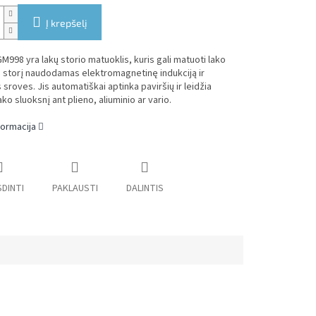
Į krepšelį
998 yra lakų storio matuoklis, kuris gali matuoti lako
 storį naudodamas elektromagnetinę indukciją ir
 sroves. Jis automatiškai aptinka paviršių ir leidžia
ko sluoksnį ant plieno, aliuminio ar vario.
formacija
DINTI
PAKLAUSTI
DALINTIS