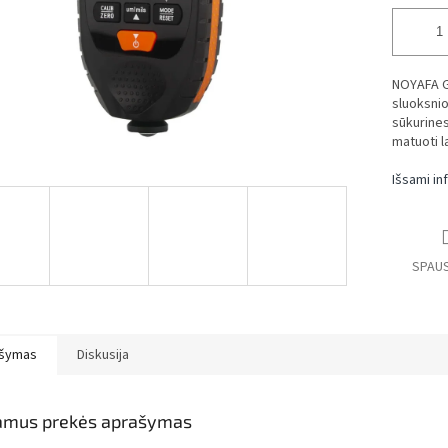
NOYAFA GM
sluoksnio
sūkurines
matuoti la
Išsami in
SPAUS
šymas
Diskusija
amus prekės aprašymas