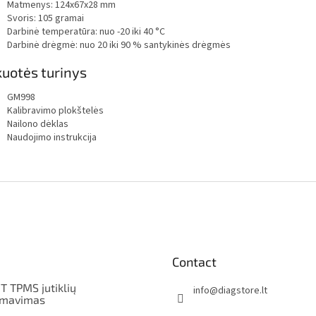
Matmenys: 124x67x28 mm
Svoris: 105 gramai
Darbinė temperatūra: nuo -20 iki 40 °C
Darbinė drėgmė: nuo 20 iki 90 % santykinės drėgmės
uotės turinys
GM998
Kalibravimo plokštelės
Nailono dėklas
Naudojimo instrukcija
Contact
T TPMS jutiklių
info
@
diagstore.lt
amavimas