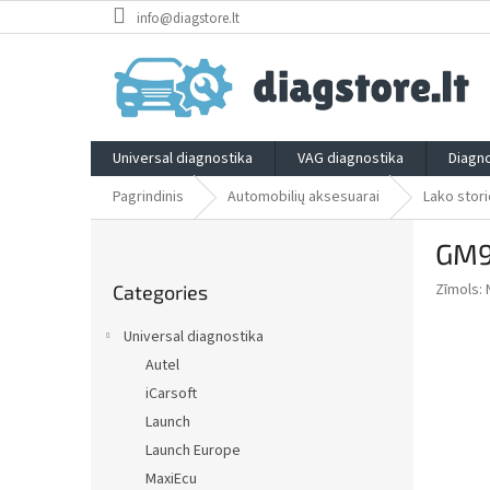
Skip
info@diagstore.lt
to
content
Universal diagnostika
VAG diagnostika
Diagno
Pagrindinis
Automobilių aksesuarai
Lako stori
S
GM9
i
Skip
d
Zīmols:
Categories
categories
e
b
Universal diagnostika
a
Autel
r
iCarsoft
Launch
Launch Europe
MaxiEcu