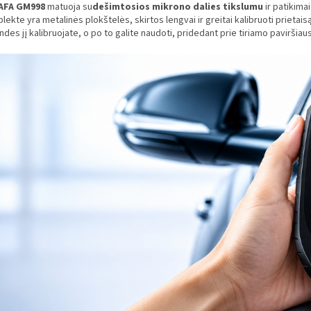
AFA GM998
m
atuoja su
dešimtosios mikrono dalies tikslumu
ir patikima
ekte yra metalinės plokštelės, skirtos lengvai ir greitai kalibruoti prietaisą
des jį kalibruojate, o po to galite naudoti, pridedant prie tiriamo paviršiaus