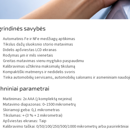
rindinės savybės
Automatinis Fe ir NFe medžiagų aptikimas
Tikslus dažų sluoksnio storio matavimas
Didelis apšviestas LCD ekranas
Rodymas μm ir mils vienetais
Greitas matavimas vienu mygtuko paspaudimu
Kalibravimas užtikrina maksimalų tikslumą
Kompaktiški matmenys ir nedidelis svoris
Tinka automobilių servisams, automobilių salonams ir asmeniniam naudoj
hniniai parametrai
Maitinimas: 2x AAA (į komplektą neįeina)
Matavimo diapazonas: 0–1500 mikrometrų
Skiriamoji geba: 0,1 mikrometras
Tikslumas: +-(3 % + 2 mikrometrai)
Apšviestas ekranas: Taip
Kalibravimo taškai: 0/50/100/250/500/1000 mikrometrų arba pasirinktiniai