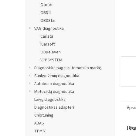
Otofix
OBD-II
OBDStar
VAG diagnostika
Carista
iCarsoft
OBDeleven
VCPSYSTEM
Diagnostika pagal automobilio markę
Sunkvežimių diagnostika
Autobuso diagnostika
Motociklų diagnostika
Laivų diagnostika
Diagnostikas adapteri
Apra
Chiptuning
ADAS
Išs
TPMS