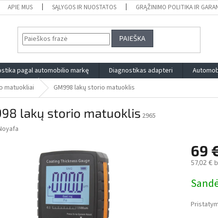
APIE MUS
SĄLYGOS IR NUOSTATOS
GRĄŽINIMO POLITIKA IR GARA
PAIEŠKA
stika pagal automobilio markę
Diagnostikas adapteri
Automobi
o matuokliai
GM998 lakų storio matuoklis
98 lakų storio matuoklis
2965
Noyafa
69 
57,02 € 
Measure
Sandė
price:
Pristatym