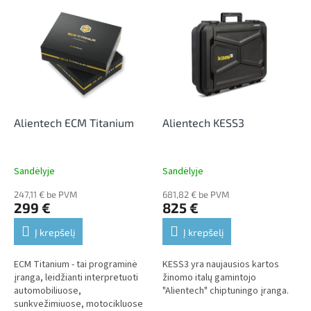
L
t
i
s
s
o
t
r
o
t
f
i
p
n
r
g
o
Alientech ECM Titanium
Alientech KESS3
d
u
c
Sandėlyje
Sandėlyje
t
247,11 € be PVM
681,82 € be PVM
s
299 €
825 €
Į krepšelį
Į krepšelį
ECM Titanium - tai programinė
KESS3 yra naujausios kartos
įranga, leidžianti interpretuoti
žinomo italų gamintojo
automobiliuose,
"Alientech" chiptuningo įranga.
sunkvežimiuose, motocikluose