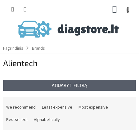
Skip
SHOPP
to
content
CART
Pagrindinis
Brands
Alientech
ATIDARYTI FILTRĄ
P
r
We recommend
Least expensive
Most expensive
o
d
Bestsellers
Alphabetically
u
c