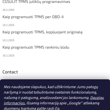
CGSULIT TPMS jutiklių programavimas
16.2.2026
Kaip programuoti TPMS per OBD-II
10.1.2025
Kaip programuoti TPMS, kopijuojant originalą
10.1.2025
Kaip programuoti TPMS rankiniu būdu
10.1.2025
Contact
info
@
diagstore.lt
Mes naudojame slapukus, kad užtikrintume Jums patogų
naršymą ir nuolat tobulintume svetainės funkcionalumą,
našumą ir patogumą, analizuodami jos lankomumą.
Daugiau
informacijos.
Išsamią informaciją apie „Google“ atliekamą
duomenų tvarkymą
galite rasti čia.