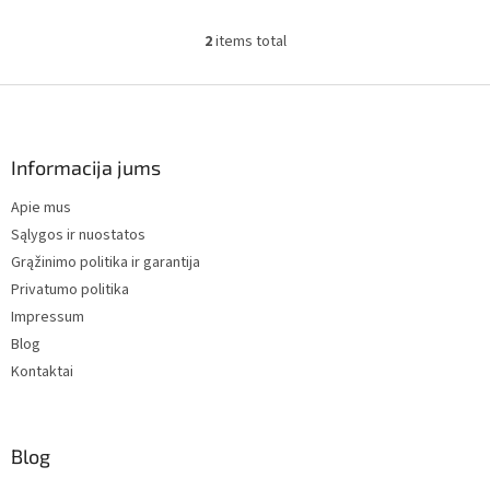
ir valtyse naudojamame variklio
valdymo bloke saugomus failus.
2
items total
L
i
s
F
t
o
i
o
n
t
Informacija jums
g
e
c
Apie mus
r
o
Sąlygos ir nuostatos
n
t
Grąžinimo politika ir garantija
r
Privatumo politika
o
Impressum
l
s
Blog
Kontaktai
Blog