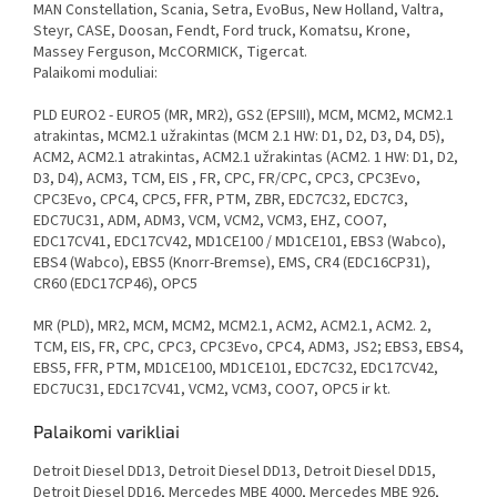
MAN Constellation, Scania, Setra, EvoBus, New Holland, Valtra,
Steyr, CASE, Doosan, Fendt, Ford truck, Komatsu, Krone,
Massey Ferguson, McCORMICK, Tigercat.
Palaikomi moduliai:
PLD EURO2 - EURO5 (MR, MR2), GS2 (EPSIII), MCM, MCM2, MCM2.1
atrakintas, MCM2.1 užrakintas (MCM 2.1 HW: D1, D2, D3, D4, D5),
ACM2, ACM2.1 atrakintas, ACM2.1 užrakintas (ACM2. 1 HW: D1, D2,
D3, D4), ACM3, TCM, EIS , FR, CPC, FR/CPC, CPC3, CPC3Evo,
CPC3Evo, CPC4, CPC5, FFR, PTM, ZBR, EDC7C32, EDC7C3,
EDC7UC31, ADM, ADM3, VCM, VCM2, VCM3, EHZ, COO7,
EDC17CV41, EDC17CV42, MD1CE100 / MD1CE101, EBS3 (Wabco),
EBS4 (Wabco), EBS5 (Knorr-Bremse), EMS, CR4 (EDC16CP31),
CR60 (EDC17CP46), OPC5
MR (PLD), MR2, MCM, MCM2, MCM2.1, ACM2, ACM2.1, ACM2. 2,
TCM, EIS, FR, CPC, CPC3, CPC3Evo, CPC4, ADM3, JS2; EBS3, EBS4,
EBS5, FFR, PTM, MD1CE100, MD1CE101, EDC7C32, EDC17CV42,
EDC7UC31, EDC17CV41, VCM2, VCM3, COO7, OPC5 ir kt.
Palaikomi varikliai
Detroit Diesel DD13, Detroit Diesel DD13, Detroit Diesel DD15,
Detroit Diesel DD16, Mercedes MBE 4000, Mercedes MBE 926,