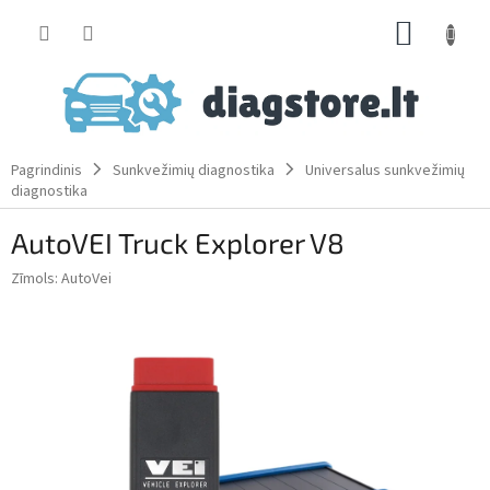
Skip
SHOPP
to
content
CART
Pagrindinis
Sunkvežimių diagnostika
Universalus sunkvežimių
diagnostika
AutoVEI Truck Explorer V8
Zīmols:
AutoVei