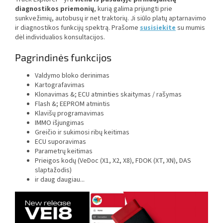
diagnostikos priemonių
, kurią galima prijungti prie
sunkvežimių, autobusų ir net traktorių. Ji siūlo platų aptarnavimo
ir diagnostikos funkcijų spektrą.
Prašome
susisiekite
su mumis
dėl individualios konsultacijos.
Pagrindinės funkcijos
Valdymo bloko derinimas
Kartografavimas
Klonavimas &; ECU atminties skaitymas / rašymas
Flash &; EEPROM atmintis
Klavišų programavimas
IMMO išjungimas
Greičio ir sukimosi ribų keitimas
ECU suporavimas
Parametrų keitimas
Prieigos kodų (VeDoc (X1, X2, X8), FDOK (XT, XN), DAS
slaptažodis)
ir daug daugiau...