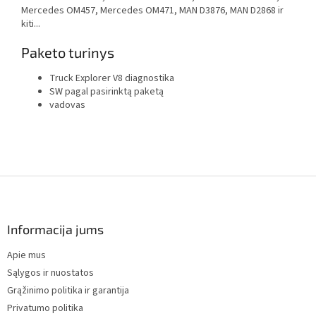
Mercedes OM457, Mercedes OM471, MAN D3876, MAN D2868 ir
kiti...
Paketo turinys
Truck Explorer V8 diagnostika
SW pagal pasirinktą paketą
vadovas
F
o
o
t
Informacija jums
e
Apie mus
r
Sąlygos ir nuostatos
Grąžinimo politika ir garantija
Privatumo politika