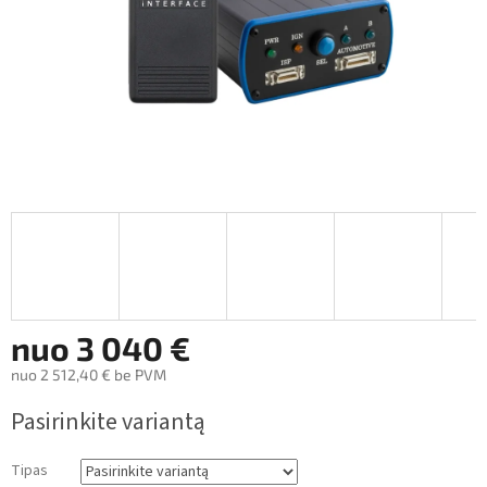
nuo
3 040 €
nuo
2 512,40 €
be PVM
Measure
Pasirinkite variantą
price:
Tipas