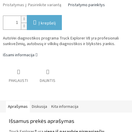
Pristatymas į:
Pasirinkite variantą
Pristatymo parinktys
Į krepšelį
AutoVei diagnostikos programa Truck Explorer V8 yra profesionali
sunkvežimių, autobusų ir vilkikų diagnostikos ir blykstės įrankis.
Išsami informacija
PAKLAUSTI
DALINTIS
Aprašymas
Diskusija
Kita informacija
Išsamus prekės aprašymas
Truck Explorer® yra
viena iš pasaulyje pirmaujančių