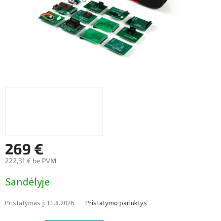
269 €
222,31 € be PVM
Measure
Sandėlyje
price:
Pristatymas į:
11.8.2026
Pristatymo parinktys