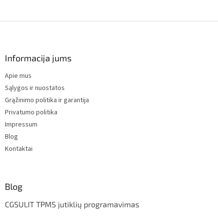
F
o
o
t
Informacija jums
e
Apie mus
r
Sąlygos ir nuostatos
Grąžinimo politika ir garantija
Privatumo politika
Impressum
Blog
Kontaktai
Blog
CGSULIT TPMS jutiklių programavimas