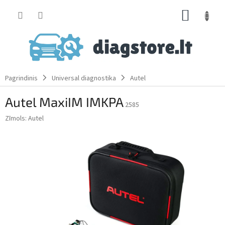
Skip
SHOPP
to
content
CART
Pagrindinis
Universal diagnostika
Autel
Autel MaxiIM IMKPA
2585
Zīmols:
Autel