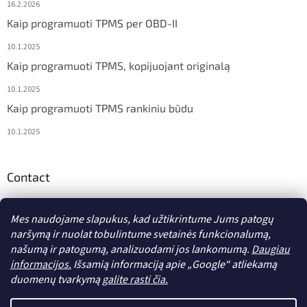
16.2.2026
Kaip programuoti TPMS per OBD-II
10.1.2025
Kaip programuoti TPMS, kopijuojant originalą
10.1.2025
Kaip programuoti TPMS rankiniu būdu
10.1.2025
Contact
info
@
diagstore.lt
Mes naudojame slapukus, kad užtikrintume Jums patogų
naršymą ir nuolat tobulintume svetainės funkcionalumą,
našumą ir patogumą, analizuodami jos lankomumą.
Daugiau
informacijos.
Išsamią informaciją apie „Google“ atliekamą
duomenų tvarkymą
galite rasti čia.
Sukurta Shoptet