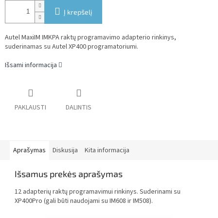
Į krepšelį
Autel MaxiIM IMKPA raktų programavimo adapterio rinkinys,
suderinamas su Autel XP400 programatoriumi.
Išsami informacija
PAKLAUSTI
DALINTIS
Aprašymas
Diskusija
Kita informacija
Išsamus prekės aprašymas
12 adapterių raktų programavimui rinkinys. Suderinami su
XP400Pro (gali būti naudojami su IM608 ir IM508).