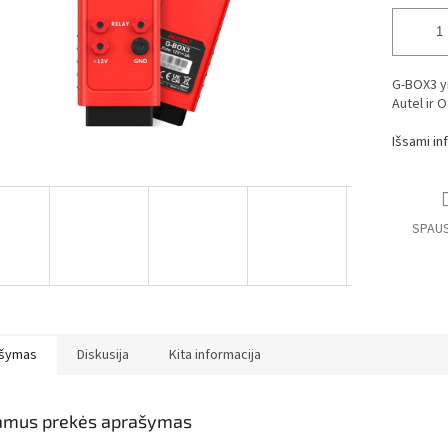
G-BOX3 yr
Autel ir O
Išsami in
SPAUS
šymas
Diskusija
Kita informacija
amus prekės aprašymas