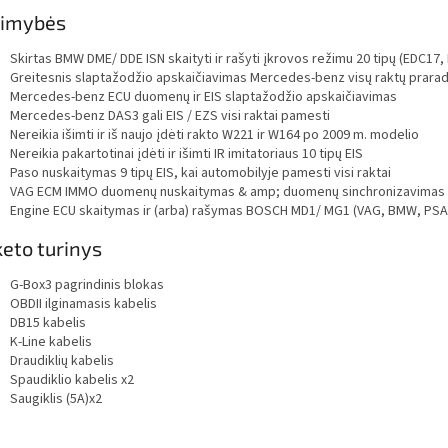
limybės
Skirtas BMW DME/ DDE ISN skaityti ir rašyti įkrovos režimu 20 tipų (EDC17,
Greitesnis slaptažodžio apskaičiavimas Mercedes-benz visų raktų prara
Mercedes-benz ECU duomenų ir EIS slaptažodžio apskaičiavimas
Mercedes-benz DAS3 gali EIS / EZS visi raktai pamesti
Nereikia išimti ir iš naujo įdėti rakto W221 ir W164 po 2009 m. modelio
Nereikia pakartotinai įdėti ir išimti IR imitatoriaus 10 tipų EIS
Paso nuskaitymas 9 tipų EIS, kai automobilyje pamesti visi raktai
VAG ECM IMMO duomenų nuskaitymas & amp; duomenų sinchronizavimas 18
Engine ECU skaitymas ir (arba) rašymas BOSCH MD1/ MG1 (VAG, BMW, PSA, 
eto turinys
G-Box3 pagrindinis blokas
OBDII ilginamasis kabelis
DB15 kabelis
K-Line kabelis
Draudiklių kabelis
Spaudiklio kabelis x2
Saugiklis (5A)x2