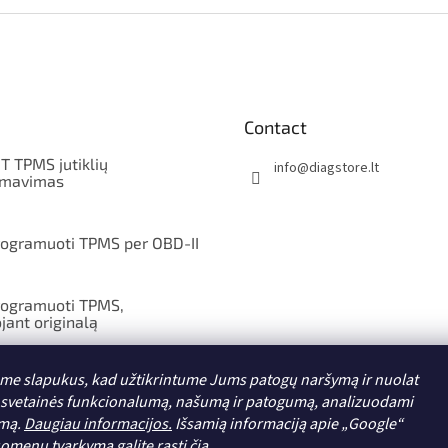
Contact
T TPMS jutiklių
info
@
diagstore.lt
amavimas
rogramuoti TPMS per OBD-II
rogramuoti TPMS,
jant originalą
e slapukus, kad užtikrintume Jums patogų naršymą ir nuolat
rogramuoti TPMS rankiniu
svetainės funkcionalumą, našumą ir patogumą, analizuodami
umą.
Daugiau informacijos.
Išsamią informaciją apie „Google“
uomenų tvarkymą
galite rasti čia.