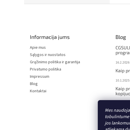
F
o
o
t
e
Informacija jums
Blog
r
Apie mus
CGSULI
progr
Sąlygos ir nuostatos
Grąžinimo politika ir garantija
16.2.2026
Privatumo politika
Kaip p
Impressum
10.1.2025
Blog
Kaip p
Kontaktai
kopijuo
10.1.2025
Mes naudojam
Kaip p
būdu
tobulintume 
jos lankom
10.1.2025
atliekamą d