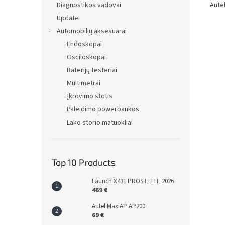
Aute
Diagnostikos vadovai
Update
Automobilių aksesuarai
Endoskopai
Osciloskopai
Baterijų testeriai
Multimetrai
Įkrovimo stotis
Paleidimo powerbankos
Lako storio matuokliai
Top 10 Products
Launch X431 PROS ELITE 2026
469 €
Autel MaxiAP AP200
69 €