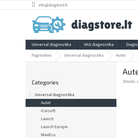
Skip
info@diagstore.lt
to
content
Universal diagnostika
VAG diagnostika
Diagno
Pagrindinis
Universal diagnostika
Autel
S
Aut
i
Skip
d
Zīmols:
Categories
categories
e
b
Universal diagnostika
a
Autel
r
iCarsoft
Launch
Launch Europe
MaxiEcu