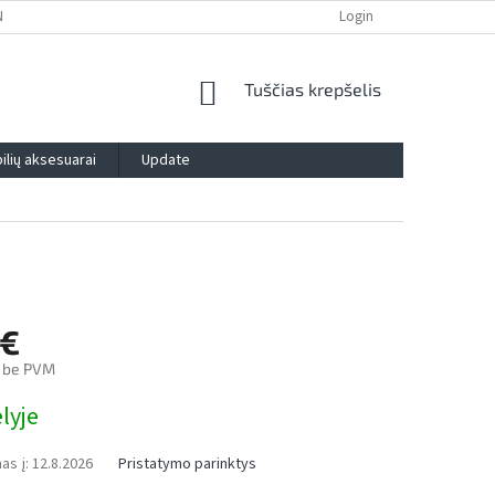
NTIJA
PRIVATUMO POLITIKA
IMPRESSUM
Login
BLOG
KONTAK
SHOPPING
Tuščias krepšelis
CART
lių aksesuarai
Update
 €
€ be PVM
lyje
as į:
12.8.2026
Pristatymo parinktys