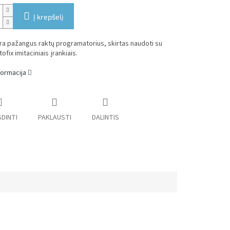
Į krepšelį
a pažangus raktų programatorius, skirtas naudoti su
tofix imitaciniais įrankiais.
formacija
DINTI
PAKLAUSTI
DALINTIS