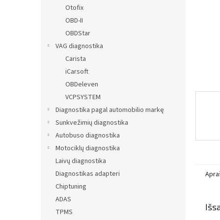
Otofix
OBD-II
OBDStar
VAG diagnostika
Carista
iCarsoft
OBDeleven
VCPSYSTEM
Diagnostika pagal automobilio markę
Sunkvežimių diagnostika
Autobuso diagnostika
Motociklų diagnostika
Laivų diagnostika
Diagnostikas adapteri
Apra
Chiptuning
ADAS
Išs
TPMS