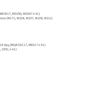
 MEVD17, MSV90, MSD87 ir kt.)
dimui (W172, W204, W207, W209, W211)
 tipų (MQB EDC17, MED17 ir kt.)
OPEL ir kt.)