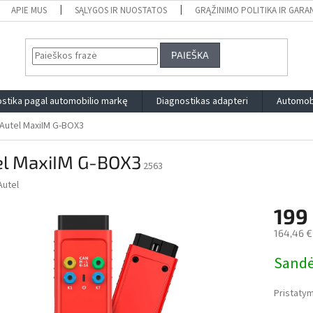
APIE MUS
SĄLYGOS IR NUOSTATOS
GRĄŽINIMO POLITIKA IR GARA
PAIEŠKA
stika pagal automobilio markę
Diagnostikas adapteri
Automobi
Autel MaxiIM G-BOX3
el MaxiIM G-BOX3
2563
Autel
199
164,46 
Measure
Sandė
price:
Pristatym