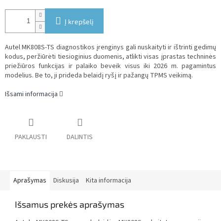
Į krepšelį
Autel MK808S-TS diagnostikos įrenginys gali nuskaityti ir ištrinti gedimų
kodus, peržiūrėti tiesioginius duomenis, atlikti visas įprastas techninės
priežiūros funkcijas ir palaiko beveik visus iki 2026 m. pagamintus
modelius. Be to, ji prideda belaidį ryšį ir pažangų TPMS veikimą.
Išsami informacija
PAKLAUSTI
DALINTIS
Aprašymas
Diskusija
Kita informacija
Išsamus prekės aprašymas