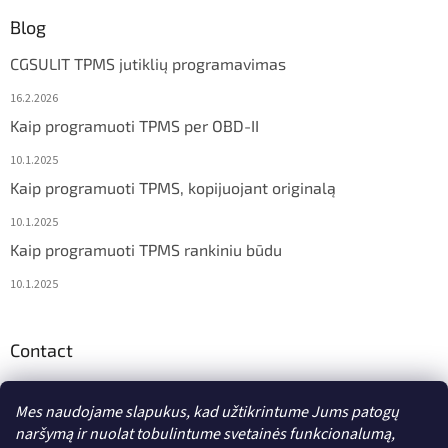
Blog
CGSULIT TPMS jutiklių programavimas
16.2.2026
Kaip programuoti TPMS per OBD-II
10.1.2025
Kaip programuoti TPMS, kopijuojant originalą
10.1.2025
Kaip programuoti TPMS rankiniu būdu
10.1.2025
Contact
info
@
diagstore.lt
Mes naudojame slapukus, kad užtikrintume Jums patogų
naršymą ir nuolat tobulintume svetainės funkcionalumą,