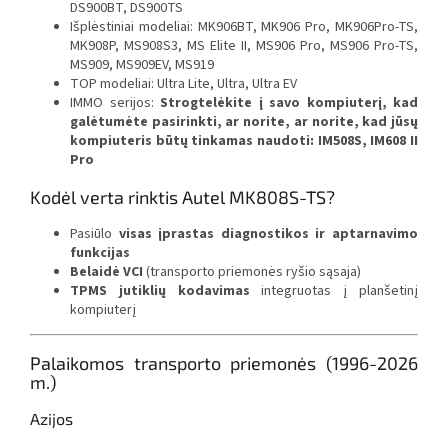
DS900BT, DS900TS
Išplėstiniai modeliai: MK906BT, MK906 Pro, MK906Pro-TS,
MK908P, MS908S3, MS Elite II, MS906 Pro, MS906 Pro-TS,
MS909, MS909EV, MS919
TOP modeliai: Ultra Lite, Ultra, Ultra EV
IMMO serijos:
Strogtelėkite į savo kompiuterį, kad
galėtumėte pasirinkti, ar norite, ar norite, kad jūsų
kompiuteris būtų tinkamas naudoti: IM508S, IM608 II
Pro
Kodėl verta rinktis Autel MK808S-TS?
Pasiūlo
visas įprastas diagnostikos ir aptarnavimo
funkcijas
Belaidė VCI
(transporto priemonės ryšio sąsaja)
TPMS jutiklių kodavimas
integruotas į planšetinį
kompiuterį
Palaikomos transporto priemonės (1996-2026
m.)
Azijos