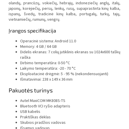
olandų, prancūzų, vokiečių, hebrajų, indoneziečių anglų, italų,
japonų, korėjiečių, persų, lenkų, rusų, supaprastinta kinų kalba,
ispanų, švedų, tradicinė kinų kalba, portugalų, turkų, tajų,
vietnamiečių
, rumunų
, vengrų.
Įrangos specifikacija
Operacinė sistema: Android 11.0
Memory: 4 GB / 64 GB
Didelis ekranas: 7 colių jutiklinis ekranas su 1024x600 taškų
raiška
Dirbimo temperatūra: 0-50 °C
Laikymo temperatūra: -20 - 70 °C
Eksploatacinė drėgmė: 5 - 95 % (nekondensuojanti)
Išmatavimai: 238 x 149 x 36 mm
Pakuotės turinys
Autel MaxiCOM MK808S-TS
Bluetooth VCI ryšio adapteris
USB kabelis
Praktiškas dėklas
Skubios pradžios vadovas
Išsamus vadovas