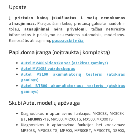
Update
Į prietaiso kainą įskaičiuotas 1 metų nemokamas
atnaujinimas.
Praėjus šiam laikui, prietaisą galėsite naudoti ir
toliau,
atnaujinimai nėra privalomi
, tačiau neturėsite
informacijos ir palaikymo naujesniems automobilių modeliams.
Kainoraštis
atnaujinimų,
paspauskite čia
.
Papildoma įranga (neįtraukta į komplektą)
Autel MV480 videoskopas (atskiras gaminys)
Autel MV105S vaizdoskopas
Autel PS100 akumuliatorių testeris (atskiras
gaminys)
Autel BT506 akumuliatoriaus testeris (atskiras
gaminys)
Skubi Autel modelių apžvalga
Diagnostikos ir aptarnavimo funkcijos: MK808S, MK808K-
BT,
MK808S-TS
, MK900, MK900TS, MX900, MX900TS
Diagnostikos ir aptarnavimo funkcijos bei kodavimas:
MP808S, MP808S-TS, MP900, MP900BT, MP900TS, DS900,