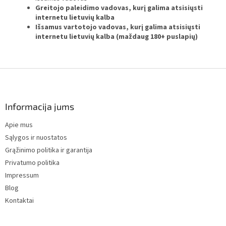
Greitojo paleidimo vadovas, kurį galima atsisiųsti
internetu lietuvių kalba
Išsamus vartotojo vadovas, kurį galima atsisiųsti
internetu lietuvių kalba (maždaug 180+ puslapių)
F
o
o
t
Informacija jums
e
Apie mus
r
Sąlygos ir nuostatos
Grąžinimo politika ir garantija
Privatumo politika
Impressum
Blog
Kontaktai