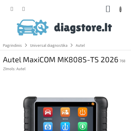
Skip
SHOPP
to
content
CART
Pagrindinis
Universal diagnostika
Autel
Autel MaxiCOM MK808S-TS 2026
768
Zīmols:
Autel