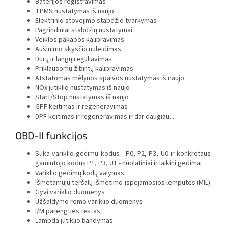
Baterijos registravimas
TPMS nustatymas iš naujo
Elektrinio stovėjimo stabdžio tvarkymas
Pagrindiniai stabdžių nustatymai
Veiklos pakabos kalibravimas
Aušinimo skysčio nuleidimas
Durų ir langų reguliavimas
Priklausomų žibintų kalibravimas
Atstatomas mėlynos spalvos nustatymas iš naujo
NOx jutiklio nustatymas iš naujo
Start/Stop nustatymas iš naujo
GPF keitimas ir regeneravimas
DPF keitimas ir regeneravimas ir dar daugiau...
OBD-II funkcijos
Suka variklio gedimų kodus - P0, P2, P3, U0 ir konkretaus
gamintojo kodus P1, P3, U1 - nuolatiniai ir laikini gedimai
Variklio gedimų kodų valymas
Išmetamųjų teršalų išmetimo įspėjamosios lemputės (MIL)
Gyvi variklio duomenys
Užšaldymo rėmo variklio duomenys
I/M parengties testas
Lambda jutiklio bandymas