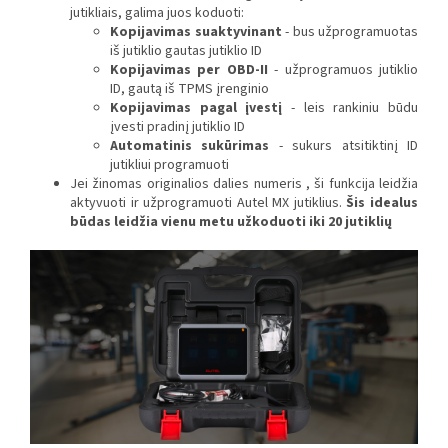
jutikliais, galima juos koduoti:
Kopijavimas suaktyvinant
- bus užprogramuotas
iš jutiklio gautas jutiklio ID
Kopijavimas per OBD-II
- užprogramuos jutiklio
ID, gautą iš TPMS įrenginio
Kopijavimas pagal įvestį
- leis rankiniu būdu
įvesti pradinį jutiklio ID
Automatinis sukūrimas
- sukurs atsitiktinį ID
jutikliui programuoti
Jei žinomas originalios dalies numeris , ši funkcija leidžia
aktyvuoti ir užprogramuoti Autel MX jutiklius.
Šis idealus
būdas leidžia vienu metu užkoduoti iki 20 jutiklių