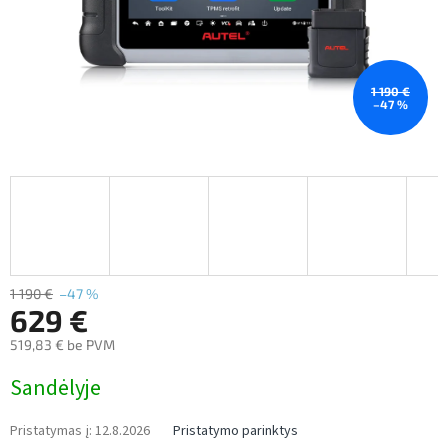
1 190 €
–47 %
1 190 €
–47 %
629 €
519,83 € be PVM
Measure
Sandėlyje
price:
Pristatymas į:
12.8.2026
Pristatymo parinktys