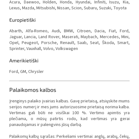
Acura, Daewoo, Holden, Honda, Hyundai, Infiniti, Isuzu, Kia,
Lexus, Mazda, Mitsubishi, Nissan, Scion, Subaru, Suzuki, Toyota
Europietiški
Abarth, Alfa-Romeo, Audi, BMW, Citroen, Dacia, Fiat, Ford,
Jaguar, Lancia, Land Rover, Maserati, Maybach, Mercedes, Mini,
Opel, Peugeot, Porsche, Renault, Saab, Seat, Škoda, Smart,
Sprinter, Vauxhall, Volvo, Volkswagen
Amerikietiški
Ford, GM, Chrysler
Palaikomos kalbos
Įrenginys palaiko įvairias kalbas. Gavę prietaisą, atsiųskite mums
serijos numerį ir mes jums autorizuosime prietaisą norima kalba.
Vertimas gali būti ne visiškai 100 %. Vertimo apimtis yra
plečiama, o mūsų patirtis rodo, kad vertimas yra gerai
panaudojamas ir palengvins jūsų darbą.
Palaikomų kalbų sąrašas: Perkeliami vertimai: anglų, arabų, čekų,