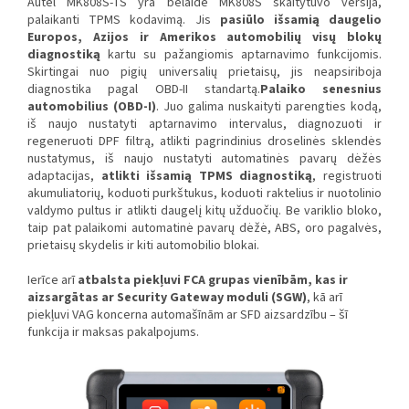
Autel MK808S-TS yra belaidė MK808S skaitytuvo versija,
palaikanti TPMS kodavimą. Jis
pasiūlo išsamią daugelio
Europos, Azijos ir Amerikos automobilių visų blokų
diagnostiką
kartu su pažangiomis aptarnavimo funkcijomis.
Skirtingai nuo pigių universalių prietaisų, jis neapsiriboja
diagnostika pagal OBD-II standartą.
Palaiko senesnius
automobilius (OBD-I)
. Juo galima nuskaityti parengties kodą,
iš naujo nustatyti aptarnavimo intervalus, diagnozuoti ir
regeneruoti DPF filtrą, atlikti pagrindinius droselinės sklendės
nustatymus, iš naujo nustatyti automatinės pavarų dėžės
adaptacijas,
atlikti išsamią TPMS diagnostiką
, registruoti
akumuliatorių, koduoti purkštukus, koduoti raktelius ir nuotolinio
valdymo pultus ir atlikti daugelį kitų užduočių. Be variklio bloko,
taip pat palaikomi automatinė pavarų dėžė, ABS, oro pagalvės,
prietaisų skydelis ir kiti automobilio blokai.
Ierīce arī
atbalsta piekļuvi FCA grupas vienībām, kas ir
aizsargātas ar Security Gateway moduli (SGW)
, kā arī
piekļuvi VAG koncerna automašīnām ar SFD aizsardzību – šī
funkcija ir maksas pakalpojums.