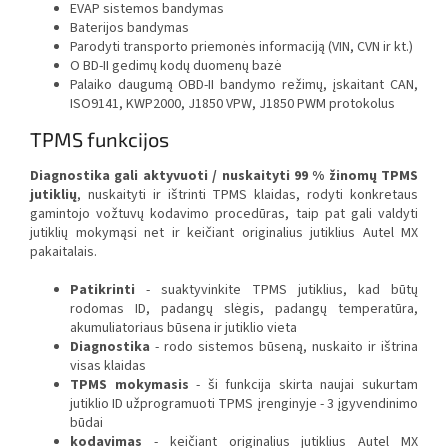
EVAP sistemos bandymas
Baterijos bandymas
Parodyti transporto priemonės informaciją (VIN, CVN ir kt.)
O BD-II gedimų kodų duomenų bazė
Palaiko daugumą OBD-II bandymo režimų, įskaitant CAN,
ISO9141, KWP2000, J1850 VPW, J1850 PWM protokolus
TPMS funkcijos
Diagnostika gali aktyvuoti / nuskaityti 99 % žinomų TPMS
jutiklių
, nuskaityti ir ištrinti TPMS klaidas, rodyti konkretaus
gamintojo vožtuvų kodavimo procedūras, taip pat gali valdyti
jutiklių mokymąsi net ir keičiant originalius jutiklius Autel MX
pakaitalais.
Patikrinti
- suaktyvinkite TPMS jutiklius, kad būtų
rodomas ID, padangų slėgis, padangų temperatūra,
akumuliatoriaus būsena ir jutiklio vieta
Diagnostika
- rodo sistemos būseną, nuskaito ir ištrina
visas klaidas
TPMS
mokymasis
- ši funkcija skirta naujai sukurtam
jutiklio ID užprogramuoti TPMS įrenginyje - 3 įgyvendinimo
būdai
kodavimas
- keičiant originalius jutiklius Autel MX